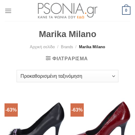
Skip
0
to
content
Marika Milano
Αρχική σελίδα
/
Brands
/
Marika Milano
ΦΙΛΤΡΆΡΙΣΜΑ
-63%
-63%