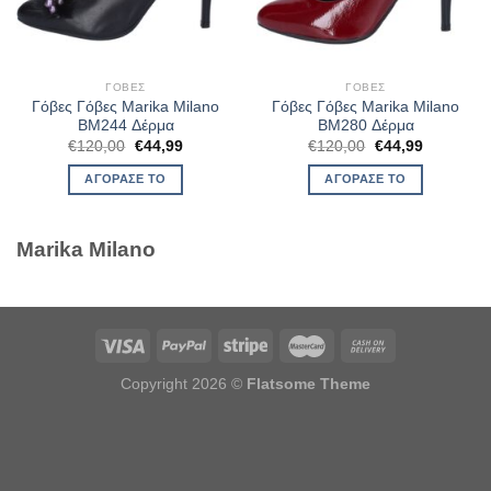
ΓΌΒΕΣ
ΓΌΒΕΣ
Γόβες Γόβες Marika Milano
Γόβες Γόβες Marika Milano
BM244 Δέρμα
BM280 Δέρμα
Original
Η
Original
Η
€
120,00
€
44,99
€
120,00
€
44,99
price
τρέχουσα
price
τρέχουσα
was:
τιμή
was:
τιμή
ΑΓΌΡΑΣΈ ΤΟ
ΑΓΌΡΑΣΈ ΤΟ
€120,00.
είναι:
€120,00.
είναι:
€44,99.
€44,99.
Marika Milano
Copyright 2026 ©
Flatsome Theme