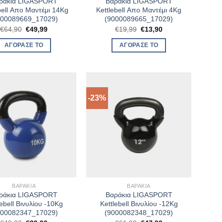
ράκια LIGASPORT
Βαράκια LIGASPORT
bell Απο Μαντέμι 14Kg
Kettlebell Απο Μαντέμι 4Kg
000089669_17029)
(9000089665_17029)
Original
Η
Original
Η
€
64,90
€
49,99
€
19,99
€
13,90
price
τρέχουσα
price
τρέχουσα
was:
τιμή
was:
τιμή
ΑΓΌΡΑΣΈ ΤΟ
ΑΓΌΡΑΣΈ ΤΟ
€64,90.
είναι:
€19,99.
είναι:
€49,99.
€13,90.
-23%
ΒΑΡΆΚΙΑ
ΒΑΡΆΚΙΑ
ράκια LIGASPORT
Βαράκια LIGASPORT
lebell Βινυλίου -10Kg
Kettlebell Βινυλίου -12Kg
000082347_17029)
(9000082348_17029)