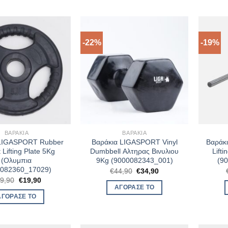
-22%
-19%
ΒΑΡΆΚΙΑ
ΒΑΡΆΚΙΑ
 LIGASPORT Rubber
Βαράκια LIGASPORT Vinyl
Βαράκ
 Lifting Plate 5Kg
Dumbbell Αλτηρας Βινυλιου
Lift
(Ολυμπια
9Kg (9000082343_001)
(9
0082360_17029)
Original
Η
€
44,90
€
34,90
price
τρέχουσα
Original
Η
9,90
€
19,90
was:
τιμή
price
τρέχουσα
ΑΓΌΡΑΣΈ ΤΟ
€44,90.
είναι:
was:
τιμή
ΑΓΌΡΑΣΈ ΤΟ
€34,90.
€29,90.
είναι:
€19,90.