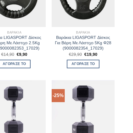
ΒΑΡΆΚΙΑ
ΒΑΡΆΚΙΑ
ια LIGASPORT Δίσκος
Βαράκια LIGASPORT Δίσκος
άρη Με Λάστιχο 2.5Kg
Για Βάρη Με Λάστιχο 5Kg Φ28
(9000082353_17029)
(9000082354_17029)
Original
Η
Original
Η
€
14,90
€
9,90
€
29,90
€
19,90
price
τρέχουσα
price
τρέχουσα
was:
τιμή
was:
τιμή
ΑΓΌΡΑΣΈ ΤΟ
ΑΓΌΡΑΣΈ ΤΟ
€14,90.
είναι:
€29,90.
είναι:
€9,90.
€19,90.
-25%