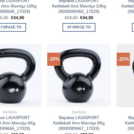
κια LIGASPORT
Βαράκια LIGASPORT
Βα
ll Απο Μαντέμι 10Kg
Kettlebell Από Μαντέμι 10Kg
Kettle
0089668_17029)
(9000090460_17029)
(9
Original
Η
Original
Η
5,90
€
34,90
€
59,90
€
44,90
price
τρέχουσα
price
τρέχουσα
was:
τιμή
was:
τιμή
ΑΓΌΡΑΣΈ ΤΟ
ΑΓΌΡΑΣΈ ΤΟ
€45,90.
είναι:
€59,90.
είναι:
€34,90.
€44,90.
-30%
-20%
ΒΑΡΆΚΙΑ
ΒΑΡΆΚΙΑ
κια LIGASPORT
Βαράκια LIGASPORT
Βα
ll Απο Μαντέμι 6Kg
Kettlebell Απο Μαντέμι 8Kg
Kett
0089666_17029)
(9000089667_17029)
(9