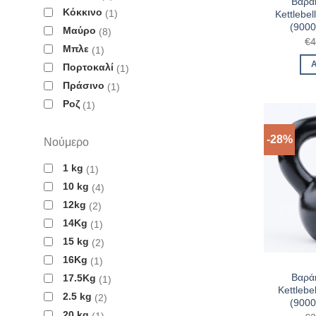
Βαρά
Κόκκινο
1
Kettlebe
(900
Μαύρο
8
€
4
Μπλε
1
Πορτοκαλί
1
Πράσινο
1
Ροζ
1
-28%
Νούμερο
1 kg
1
10 kg
4
12kg
2
14Kg
1
15 kg
2
16Kg
1
Βαρά
17.5Kg
1
Kettlebe
2.5 kg
2
(900
20 kg
1