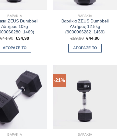
ΒΑΡΆΚΙΑ
ΒΑΡΆΚΙΑ
κια ZEUS Dumbbell
Βαράκια ZEUS Dumbbell
Αλτήρας 10kg
Αλτήρας 12.5kg
000066280_1469)
(9000066282_1469)
Original
Η
Original
Η
€
44,90
€
34,90
€
59,90
€
44,90
price
τρέχουσα
price
τρέχουσα
was:
τιμή
was:
τιμή
ΑΓΌΡΑΣΈ ΤΟ
ΑΓΌΡΑΣΈ ΤΟ
€44,90.
είναι:
€59,90.
είναι:
€34,90.
€44,90.
-21%
ΒΑΡΆΚΙΑ
ΒΑΡΆΚΙΑ