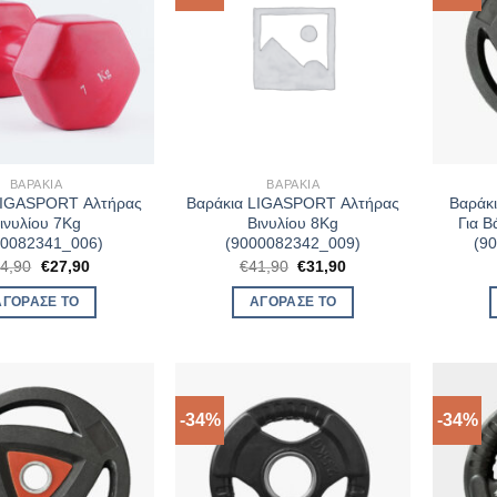
ΒΑΡΆΚΙΑ
ΒΑΡΆΚΙΑ
LIGASPORT Αλτήρας
Βαράκια LIGASPORT Αλτήρας
Βαράκ
ινυλίου 7Kg
Βινυλίου 8Kg
Για Β
00082341_006)
(9000082342_009)
(9
Original
Η
Original
Η
4,90
€
27,90
€
41,90
€
31,90
price
τρέχουσα
price
τρέχουσα
was:
τιμή
was:
τιμή
ΑΓΌΡΑΣΈ ΤΟ
ΑΓΌΡΑΣΈ ΤΟ
€34,90.
είναι:
€41,90.
είναι:
€27,90.
€31,90.
-34%
-34%