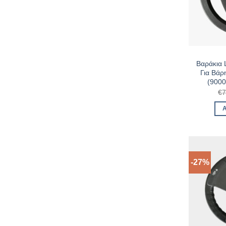
Βαράκια
Για Βάρ
(900
€
7
-27%