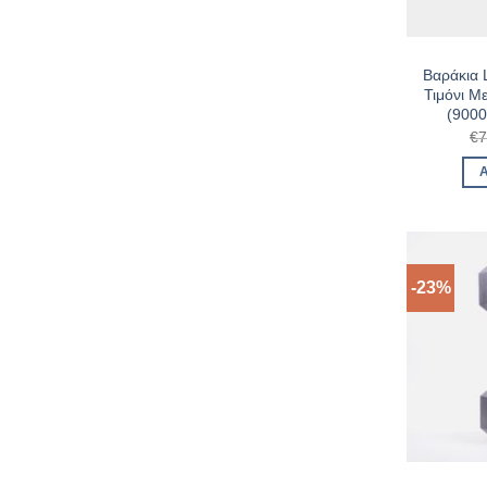
Βαράκια
Τιμόνι Μ
(900
€
7
-23%