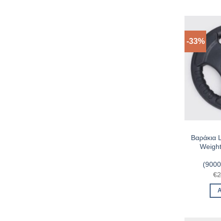
-33%
Βαράκια
Weight
(900
€
2