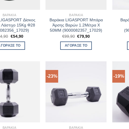
ΒΑΡΆΚΙΑ
ΒΑΡΆΚΙΑ
 LIGASPORT Δίσκος
Βαράκια LIGASPORT Μπάρα
Βαρά
ε Λάστιχο 15Kg Φ28
Άρσης Βαρών 1.2Mέτρα Χ
0082356_17029)
50MΜ (9000082357_17029)
(9
Original
Η
Original
Η
4,90
€
54,90
€
99,90
€
79,90
price
τρέχουσα
price
τρέχουσα
was:
τιμή
was:
τιμή
ΑΓΌΡΑΣΈ ΤΟ
ΑΓΌΡΑΣΈ ΤΟ
€74,90.
είναι:
€99,90.
είναι:
€54,90.
€79,90.
-23%
-19%
ΒΑΡΆΚΙΑ
ΒΑΡΆΚΙΑ