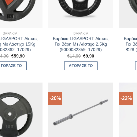
ΒΑΡΆΚΙΑ
ΒΑΡΆΚΙΑ
 LIGASPORT Δίσκος
Βαράκια LIGASPORT Δίσκος
Βαράκ
η Με Λάστιχο 15Kg
Για Βάρη Με Λάστιχο 2.5Kg
Για Β
0082362_17029)
(9000082359_17029)
Φ28 
Original
Η
Original
Η
4,90
€
59,90
€
14,90
€
9,90
price
τρέχουσα
price
τρέχουσα
was:
τιμή
was:
τιμή
ΑΓΌΡΑΣΈ ΤΟ
ΑΓΌΡΑΣΈ ΤΟ
€74,90.
είναι:
€14,90.
είναι:
€59,90.
€9,90.
-20%
-22%