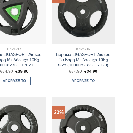
ΒΑΡΆΚΙΑ
ΒΑΡΆΚΙΑ
ια LIGASPORT Δίσκος
Βαράκια LIGASPORT Δίσκος
άρη Με Λάστιχο 10Kg
Για Βάρη Με Λάστιχο 10Kg
000082361_17029)
Φ28 (9000082355_17029)
Original
Η
Original
Η
€
54,90
€
39,90
€
54,90
€
34,90
price
τρέχουσα
price
τρέχουσα
was:
τιμή
was:
τιμή
ΑΓΌΡΑΣΈ ΤΟ
ΑΓΌΡΑΣΈ ΤΟ
€54,90.
είναι:
€54,90.
είναι:
€39,90.
€34,90.
-33%