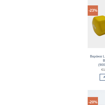
-23%
Βαράκια 
Β
(90
€
1
-20%