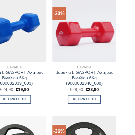
-20%
ΒΑΡΆΚΙΑ
ΒΑΡΆΚΙΑ
α LIGASPORT Αλτηρας
Βαράκια LIGASPORT Αλτήρας
Βινυλιου 5Kg
Βινυλίου 6Kg
9000082339_003)
(9000082340_008)
Original
Η
Original
Η
€
24,90
€
19,90
€
29,90
€
23,90
price
τρέχουσα
price
τρέχουσα
was:
τιμή
was:
τιμή
ΑΓΌΡΑΣΈ ΤΟ
ΑΓΌΡΑΣΈ ΤΟ
€24,90.
είναι:
€29,90.
είναι:
€19,90.
€23,90.
-36%