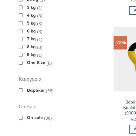
€
2
3 kg
1
4 kg
3
5 kg
3
6 kg
3
7 kg
1
-22%
8 kg
3
9 kg
1
One Size
8
Κατηγορία
Βαράκια
38
Βαρά
On Sale
Kettle
(900
On sale
38
€
2