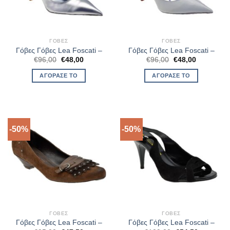
ΓΌΒΕΣ
ΓΌΒΕΣ
Γόβες Γόβες Lea Foscati –
Γόβες Γόβες Lea Foscati –
Original
Η
Original
Η
€
96,00
€
48,00
€
96,00
€
48,00
price
τρέχουσα
price
τρέχουσα
was:
τιμή
was:
τιμή
ΑΓΌΡΑΣΈ ΤΟ
ΑΓΌΡΑΣΈ ΤΟ
€96,00.
είναι:
€96,00.
είναι:
€48,00.
€48,00.
-50%
-50%
ΓΌΒΕΣ
ΓΌΒΕΣ
Γόβες Γόβες Lea Foscati –
Γόβες Γόβες Lea Foscati –