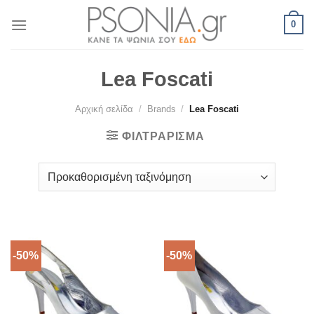
Skip
0
to
content
Lea Foscati
Αρχική σελίδα
/
Brands
/
Lea Foscati
ΦΙΛΤΡΆΡΙΣΜΑ
-50%
-50%