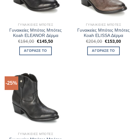
ΓΥΝΑΙΚΕΊΕΣ ΜΠΌΤΕΣ
ΓΥΝΑΙΚΕΊΕΣ ΜΠΌΤΕΣ
Γυναικείες Μπότες Μπότες
Γυναικείες Μπότες Μπότες
Koah ELEANOR Δέρμα
Koah ELISSA Δέρμα
Original
Η
Original
Η
€
194,00
€
145,50
€
204,00
€
153,00
price
τρέχουσα
price
τρέχουσ
was:
τιμή
was:
τιμή
ΑΓΌΡΑΣΈ ΤΟ
ΑΓΌΡΑΣΈ ΤΟ
€194,00.
είναι:
€204,00.
είναι:
€145,50.
€153,00.
-25%
ΓΥΝΑΙΚΕΊΕΣ ΜΠΌΤΕΣ