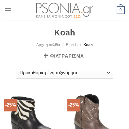
Skip
0
to
content
Koah
Αρχική σελίδα
/
Brands
/
Koah
ΦΙΛΤΡΆΡΙΣΜΑ
-25%
-25%