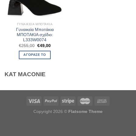
ΓΥΝΑΙΚΕΊΑ ΜΠΟΤΆΚΙΑ
Γυναικεία Μποτάκια
ΜΠΟΤΑΚΙΑ σχέδιο:
L333W0074
Original
Η
€
255,00
€
49,00
price
τρέχουσα
was:
τιμή
ΑΓΌΡΑΣΈ ΤΟ
€255,00.
είναι:
€49,00.
KAT MACONIE
Copyright 2026 ©
Flatsome Theme