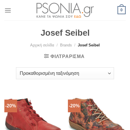
Skip
0
to
content
Josef Seibel
Αρχική σελίδα
/
Brands
/
Josef Seibel
ΦΙΛΤΡΆΡΙΣΜΑ
-20%
-20%