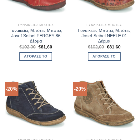
ΓΥΝΑΙΚΕΊΕΣ ΜΠΌΤΕΣ
ΓΥΝΑΙΚΕΊΕΣ ΜΠΌΤΕΣ
Γυναικείες Μπότες Μπότες
Γυναικείες Μπότες Μπότες
Josef Seibel FERGEY 86
Josef Seibel NEELE 01
Δέρμα
Δέρμα
Original
Η
Original
Η
€
102,00
€
81,60
€
102,00
€
81,60
price
τρέχουσα
price
τρέχουσα
was:
τιμή
was:
τιμή
ΑΓΌΡΑΣΈ ΤΟ
ΑΓΌΡΑΣΈ ΤΟ
€102,00.
είναι:
€102,00.
είναι:
€81,60.
€81,60.
-20%
-20%