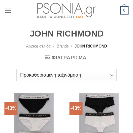
Skip
0
to
content
JOHN RICHMOND
Αρχική σελίδα
/
Brands
/
JOHN RICHMOND
ΦΙΛΤΡΆΡΙΣΜΑ
-43%
-43%