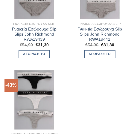
ΓΝΑΙΚΕΊΑ ΕΣΏΡΟΥΧΑ SLIP
ΓΝΑΙΚΕΊΑ ΕΣΏΡΟΥΧΑ SLIP
Γναικεία Εσώρουχα Slip
Γναικεία Εσώρουχα Slip
Slips John Richmond
Slips John Richmond
RWA19439
RWA19441
Original
Η
Original
Η
€
54,90
€
31,30
€
54,90
€
31,30
price
τρέχουσα
price
τρέχουσα
was:
τιμή
was:
τιμή
ΑΓΌΡΑΣΈ ΤΟ
ΑΓΌΡΑΣΈ ΤΟ
€54,90.
είναι:
€54,90.
είναι:
€31,30.
€31,30.
-43%