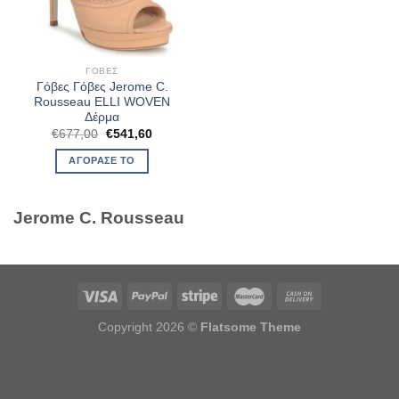
ΓΌΒΕΣ
Γόβες Γόβες Jerome C.
Rousseau ELLI WOVEN
Δέρμα
Original
Η
€
677,00
€
541,60
price
τρέχουσα
was:
τιμή
ΑΓΌΡΑΣΈ ΤΟ
€677,00.
είναι:
€541,60.
Jerome C. Rousseau
Copyright 2026 ©
Flatsome Theme