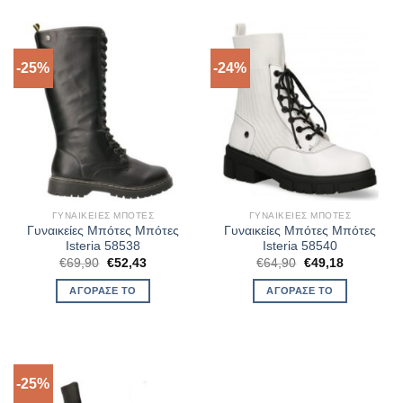
-25%
-24%
ΓΥΝΑΙΚΕΊΕΣ ΜΠΌΤΕΣ
ΓΥΝΑΙΚΕΊΕΣ ΜΠΌΤΕΣ
Γυναικείες Μπότες Μπότες
Γυναικείες Μπότες Μπότες
Isteria 58538
Isteria 58540
Original
Η
Original
Η
€
69,90
€
52,43
€
64,90
€
49,18
price
τρέχουσα
price
τρέχουσα
was:
τιμή
was:
τιμή
ΑΓΌΡΑΣΈ ΤΟ
ΑΓΌΡΑΣΈ ΤΟ
€69,90.
είναι:
€64,90.
είναι:
€52,43.
€49,18.
-25%