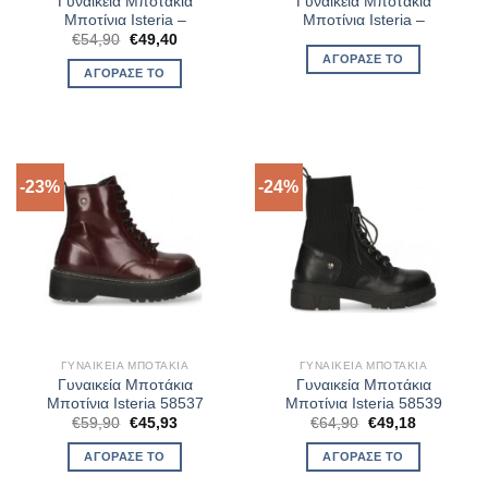
Γυναικεία Μποτάκια
Γυναικεία Μποτάκια
Μποτίνια Isteria –
Μποτίνια Isteria –
Original
Η
€
54,90
€
49,40
price
τρέχουσα
ΑΓΌΡΑΣΈ ΤΟ
was:
τιμή
ΑΓΌΡΑΣΈ ΤΟ
€54,90.
είναι:
€49,40.
-23%
-24%
ΓΥΝΑΙΚΕΊΑ ΜΠΟΤΆΚΙΑ
ΓΥΝΑΙΚΕΊΑ ΜΠΟΤΆΚΙΑ
Γυναικεία Μποτάκια
Γυναικεία Μποτάκια
Μποτίνια Isteria 58537
Μποτίνια Isteria 58539
Original
Η
Original
Η
€
59,90
€
45,93
€
64,90
€
49,18
price
τρέχουσα
price
τρέχουσα
was:
τιμή
was:
τιμή
ΑΓΌΡΑΣΈ ΤΟ
ΑΓΌΡΑΣΈ ΤΟ
€59,90.
είναι:
€64,90.
είναι:
€45,93.
€49,18.