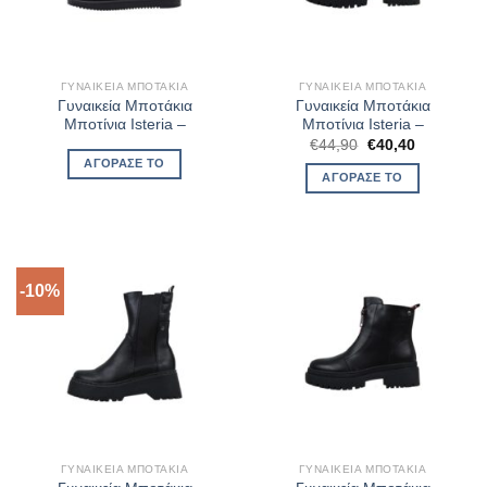
ΓΥΝΑΙΚΕΊΑ ΜΠΟΤΆΚΙΑ
ΓΥΝΑΙΚΕΊΑ ΜΠΟΤΆΚΙΑ
Γυναικεία Μποτάκια
Γυναικεία Μποτάκια
Μποτίνια Isteria –
Μποτίνια Isteria –
Original
Η
€
44,90
€
40,40
price
τρέχουσα
ΑΓΌΡΑΣΈ ΤΟ
was:
τιμή
ΑΓΌΡΑΣΈ ΤΟ
€44,90.
είναι:
€40,40.
-10%
ΓΥΝΑΙΚΕΊΑ ΜΠΟΤΆΚΙΑ
ΓΥΝΑΙΚΕΊΑ ΜΠΟΤΆΚΙΑ