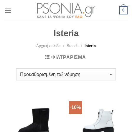
Skip
0
to
content
Isteria
Αρχική σελίδα
/
Brands
/
Isteria
ΦΙΛΤΡΆΡΙΣΜΑ
-10%