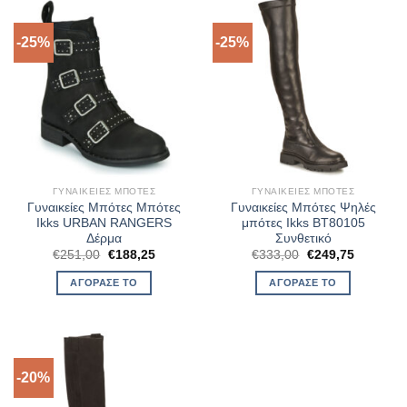
-25%
-25%
ΓΥΝΑΙΚΕΊΕΣ ΜΠΌΤΕΣ
ΓΥΝΑΙΚΕΊΕΣ ΜΠΌΤΕΣ
Γυναικείες Μπότες Μπότες
Γυναικείες Μπότες Ψηλές
Ikks URBAN RANGERS
μπότες Ikks BT80105
Δέρμα
Συνθετικό
Original
Η
Original
Η
€
251,00
€
188,25
€
333,00
€
249,75
price
τρέχουσα
price
τρέχουσ
was:
τιμή
was:
τιμή
ΑΓΌΡΑΣΈ ΤΟ
ΑΓΌΡΑΣΈ ΤΟ
€251,00.
είναι:
€333,00.
είναι:
€188,25.
€249,75.
-20%