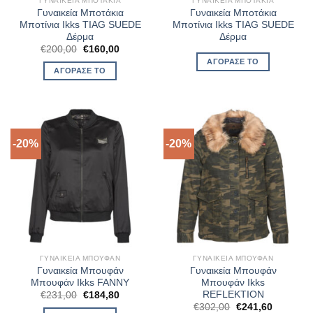
ΓΥΝΑΙΚΕΊΑ ΜΠΟΤΆΚΙΑ
ΓΥΝΑΙΚΕΊΑ ΜΠΟΤΆΚΙΑ
Γυναικεία Μποτάκια
Γυναικεία Μποτάκια
Μποτίνια Ikks TIAG SUEDE
Μποτίνια Ikks TIAG SUEDE
Δέρμα
Δέρμα
Original
Η
€
200,00
€
160,00
price
τρέχουσα
ΑΓΌΡΑΣΈ ΤΟ
was:
τιμή
ΑΓΌΡΑΣΈ ΤΟ
€200,00.
είναι:
€160,00.
-20%
-20%
ΓΥΝΑΙΚΕΊΑ ΜΠΟΥΦΆΝ
ΓΥΝΑΙΚΕΊΑ ΜΠΟΥΦΆΝ
Γυναικεία Μπουφάν
Γυναικεία Μπουφάν
Μπουφάν Ikks FANNY
Μπουφάν Ikks
REFLEKTION
Original
Η
€
231,00
€
184,80
price
τρέχουσα
Original
Η
€
302,00
€
241,60
was:
τιμή