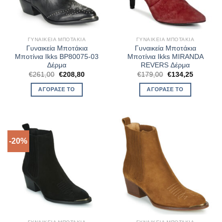
ΓΥΝΑΙΚΕΊΑ ΜΠΟΤΆΚΙΑ
ΓΥΝΑΙΚΕΊΑ ΜΠΟΤΆΚΙΑ
Γυναικεία Μποτάκια
Γυναικεία Μποτάκια
Μποτίνια Ikks BP80075-03
Μποτίνια Ikks MIRANDA
Δέρμα
REVERS Δέρμα
Original
Η
Original
Η
€
261,00
€
208,80
€
179,00
€
134,25
price
τρέχουσα
price
τρέχουσ
was:
τιμή
was:
τιμή
ΑΓΌΡΑΣΈ ΤΟ
ΑΓΌΡΑΣΈ ΤΟ
€261,00.
είναι:
€179,00.
είναι:
€208,80.
€134,25.
-20%