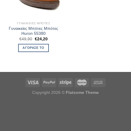
ΓΥΝΑΙΚΕΊΕΣ ΜΠΌΤΕΣ
Γυναικείες Μπότες Μπότες
Huron 55380
Original
Η
€
49,90
€
24,20
price
τρέχουσα
was:
τιμή
ΑΓΌΡΑΣΈ ΤΟ
€49,90.
είναι:
€24,20.
Copyright 2026 ©
Flatsome Theme