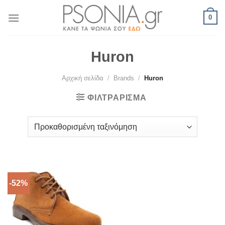
Skip
0
to
content
Huron
Αρχική σελίδα
/
Brands
/
Huron
ΦΙΛΤΡΆΡΙΣΜΑ
-52%