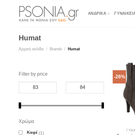
Skip
to
ΑΝΔΡΙΚΑ
ΓΥΝΑΙΚΕΙ
content
Humat
Αρχική σελίδα
/
Brands
/
Humat
Filter by price
-26%
Χρώμα
ΓΥΝΑ
Καφέ
1