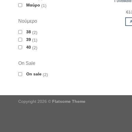
Γυναικεί
Μαύρο
1
€
1
Νούμερο
38
2
39
1
40
2
On Sale
On sale
2
Copyright 2026 ©
Flatsome Theme