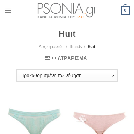
Skip
0
to
content
Huit
Αρχική σελίδα
/
Brands
/
Huit
ΦΙΛΤΡΆΡΙΣΜΑ