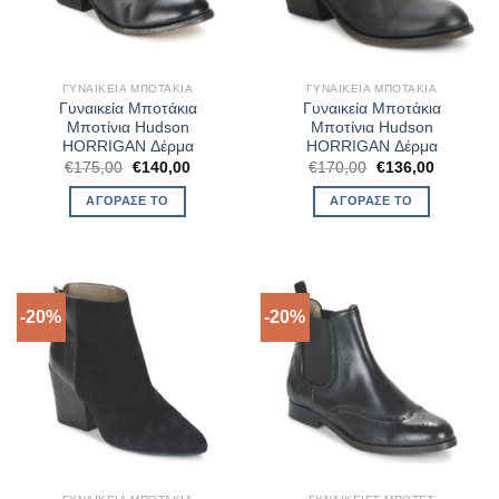
ΓΥΝΑΙΚΕΊΑ ΜΠΟΤΆΚΙΑ
ΓΥΝΑΙΚΕΊΑ ΜΠΟΤΆΚΙΑ
Γυναικεία Μποτάκια
Γυναικεία Μποτάκια
Μποτίνια Hudson
Μποτίνια Hudson
HORRIGAN Δέρμα
HORRIGAN Δέρμα
Original
Η
Original
Η
€
175,00
€
140,00
€
170,00
€
136,00
price
τρέχουσα
price
τρέχουσ
was:
τιμή
was:
τιμή
ΑΓΌΡΑΣΈ ΤΟ
ΑΓΌΡΑΣΈ ΤΟ
€175,00.
είναι:
€170,00.
είναι:
€140,00.
€136,00.
-20%
-20%