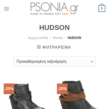
Skip
0
to
content
HUDSON
Αρχική σελίδα
/
Brands
/
HUDSON
ΦΙΛΤΡΆΡΙΣΜΑ
-20%
-20%