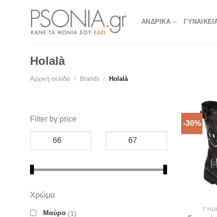
Skip
to
ΑΝΔΡΙΚΑ
ΓΥΝΑΙΚΕΙ
content
Holalà
Αρχική σελίδα
/
Brands
/
Holalà
Filter by price
-30%
Χρώμα
ΓΥΝΑ
Μαύρο
1