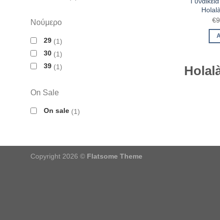
Γυναικεί
Holal
€
9
Νούμερο
29
1
30
1
39
1
Holal
On Sale
On sale
1
Copyright 2026 ©
Flatsome Theme