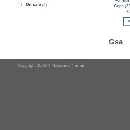
Ανδρικά
On sale
1
Cups (3
€
Gsa
Copyright 2026 ©
Flatsome Theme