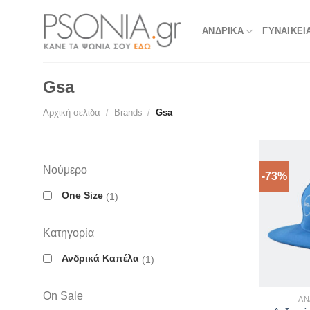
Skip
to
ΑΝΔΡΙΚΑ
ΓΥΝΑΙΚΕΙ
content
Gsa
Αρχική σελίδα
/
Brands
/
Gsa
Νούμερο
-73%
One Size
1
Κατηγορία
Ανδρικά Καπέλα
1
On Sale
ΑΝ