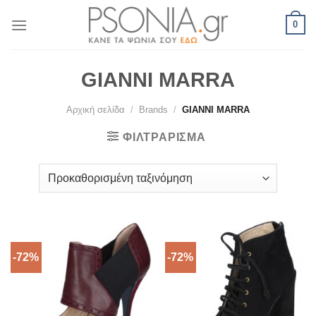
Skip
0
to
content
GIANNI MARRA
Αρχική σελίδα
/
Brands
/
GIANNI MARRA
ΦΙΛΤΡΆΡΙΣΜΑ
-72%
-72%