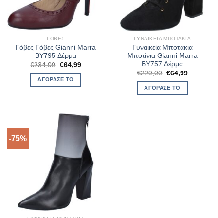
ΓΌΒΕΣ
ΓΥΝΑΙΚΕΊΑ ΜΠΟΤΆΚΙΑ
Γόβες Γόβες Gianni Marra
Γυναικεία Μποτάκια
BY795 Δέρμα
Μποτίνια Gianni Marra
BY757 Δέρμα
Original
Η
€
234,00
€
64,99
price
τρέχουσα
Original
Η
€
229,00
€
64,99
was:
τιμή
price
τρέχουσα
ΑΓΌΡΑΣΈ ΤΟ
€234,00.
είναι:
was:
τιμή
ΑΓΌΡΑΣΈ ΤΟ
€64,99.
€229,00.
είναι:
€64,99.
-75%