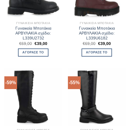
ΓΥΝΑΙΚΕΊΑ ΜΠΟΤΆΚΙΑ
ΓΥΝΑΙΚΕΊΑ ΜΠΟΤΆΚΙΑ
Γυναικεία Μποτάκια
Γυναικεία Μποτάκια
ΑΡΒΥΛΑΚΙΑ σχέδιο:
ΑΡΒΥΛΑΚΙΑ σχέδιο:
L339U2732
L339U6182
Original
Η
Original
Η
€
69,00
€
39,00
€
69,00
€
39,00
price
τρέχουσα
price
τρέχουσα
was:
τιμή
was:
τιμή
ΑΓΌΡΑΣΈ ΤΟ
ΑΓΌΡΑΣΈ ΤΟ
€69,00.
είναι:
€69,00.
είναι:
€39,00.
€39,00.
-59%
-55%