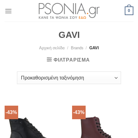
Skip
0
to
content
GAVI
Αρχική σελίδα
/
Brands
/
GAVI
ΦΙΛΤΡΆΡΙΣΜΑ
-43%
-43%