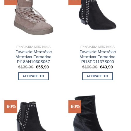
ΓΥΝΑΙΚΕΊΑ ΜΠΟΤΆΚΙΑ
ΓΥΝΑΙΚΕΊΑ ΜΠΟΤΆΚΙΑ
Γυναικεία Μποτάκια
Γυναικεία Μποτάκια
Μποτίνια Fornarina
Μποτίνια Fornarina
PI18AN1060S067
PI18FD1137S000
Original
Η
Original
Η
€
139,00
€
55,90
€
109,00
€
43,90
price
τρέχουσα
price
τρέχουσα
was:
τιμή
was:
τιμή
ΑΓΌΡΑΣΈ ΤΟ
ΑΓΌΡΑΣΈ ΤΟ
€139,00.
είναι:
€109,00.
είναι:
€55,90.
€43,90.
-60%
-60%