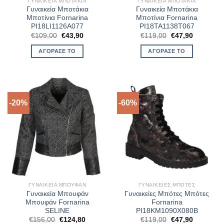
ΓΥΝΑΙΚΕΊΑ ΜΠΟΤΆΚΙΑ
ΓΥΝΑΙΚΕΊΑ ΜΠΟΤΆΚΙΑ
Γυναικεία Μποτάκια
Γυναικεία Μποτάκια
Μποτίνια Fornarina
Μποτίνια Fornarina
PI18LI1126A077
PI18TA1138T067
Original
Η
Original
Η
€
109,00
€
43,90
€
119,00
€
47,90
price
τρέχουσα
price
τρέχουσα
was:
τιμή
was:
τιμή
ΑΓΌΡΑΣΈ ΤΟ
ΑΓΌΡΑΣΈ ΤΟ
€109,00.
είναι:
€119,00.
είναι:
€43,90.
€47,90.
-20%
-60%
ΓΥΝΑΙΚΕΊΑ ΜΠΟΥΦΆΝ
ΓΥΝΑΙΚΕΊΕΣ ΜΠΌΤΕΣ
Γυναικεία Μπουφάν
Γυναικείες Μπότες Μπότες
Μπουφάν Fornarina
Fornarina
SELINE
PI18KM1090X080B
Original
Η
Original
Η
€
156,00
€
124,80
€
119,00
€
47,90