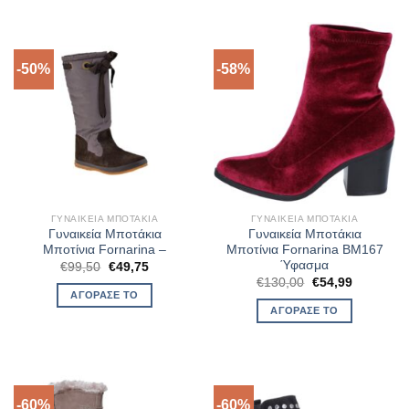
-50%
-58%
ΓΥΝΑΙΚΕΊΑ ΜΠΟΤΆΚΙΑ
ΓΥΝΑΙΚΕΊΑ ΜΠΟΤΆΚΙΑ
Γυναικεία Μποτάκια
Γυναικεία Μποτάκια
Μποτίνια Fornarina –
Μποτίνια Fornarina BM167
Ύφασμα
Original
Η
€
99,50
€
49,75
price
τρέχουσα
Original
Η
€
130,00
€
54,99
was:
τιμή
price
τρέχουσα
ΑΓΌΡΑΣΈ ΤΟ
€99,50.
είναι:
was:
τιμή
ΑΓΌΡΑΣΈ ΤΟ
€49,75.
€130,00.
είναι:
€54,99.
-60%
-60%