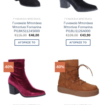
ΓΥΝΑΙΚΕΊΑ ΜΠΟΤΆΚΙΑ
ΓΥΝΑΙΚΕΊΑ ΜΠΟΤΆΚΙΑ
Γυναικεία Μποτάκια
Γυναικεία Μποτάκια
Μποτίνια Fornarina
Μποτίνια Fornarina
PI18KS1124S000
PI18LI1126A000
Original
Η
Original
Η
€
115,00
€
46,00
€
109,00
€
43,90
price
τρέχουσα
price
τρέχουσα
was:
τιμή
was:
τιμή
ΑΓΌΡΑΣΈ ΤΟ
ΑΓΌΡΑΣΈ ΤΟ
€115,00.
είναι:
€109,00.
είναι:
€46,00.
€43,90.
-60%
-60%