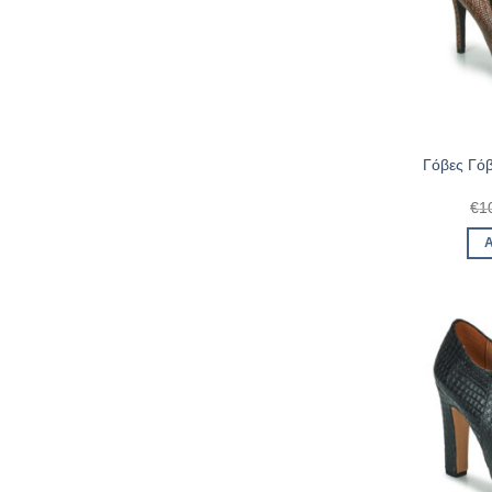
Γόβες Γόβ
€
1