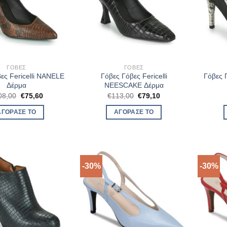
ΓΌΒΕΣ
ΓΌΒΕΣ
ες Fericelli NANELE
Γόβες Γόβες Fericelli
Γόβες 
Δέρμα
NEESCAKE Δέρμα
Original
Η
Original
Η
08,00
€
75,60
€
113,00
€
79,10
price
τρέχουσα
price
τρέχουσα
was:
τιμή
was:
τιμή
ΑΓΌΡΑΣΈ ΤΟ
ΑΓΌΡΑΣΈ ΤΟ
€108,00.
είναι:
€113,00.
είναι:
€75,60.
€79,10.
-30%
-30%