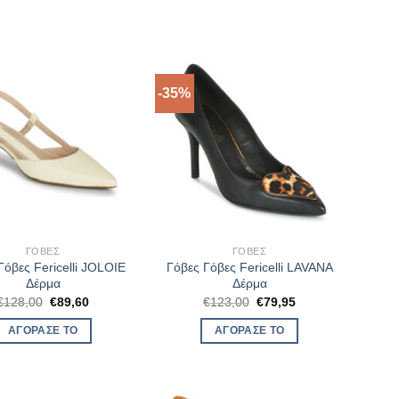
-35%
ΓΌΒΕΣ
ΓΌΒΕΣ
Γόβες Fericelli JOLOIE
Γόβες Γόβες Fericelli LAVANA
Δέρμα
Δέρμα
Original
Η
Original
Η
€
128,00
€
89,60
€
123,00
€
79,95
price
τρέχουσα
price
τρέχουσα
was:
τιμή
was:
τιμή
ΑΓΌΡΑΣΈ ΤΟ
ΑΓΌΡΑΣΈ ΤΟ
€128,00.
είναι:
€123,00.
είναι:
€89,60.
€79,95.