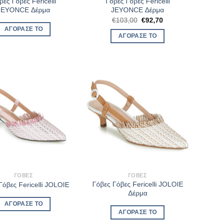
βες Γόβες Fericelli
Γόβες Γόβες Fericelli
JEYONCE Δέρμα
JEYONCE Δέρμα
Original
Η
€
103,00
€
92,70
price
τρέχουσα
ΑΓΌΡΑΣΈ ΤΟ
was:
τιμή
ΑΓΌΡΑΣΈ ΤΟ
€103,00.
είναι:
€92,70.
ΓΌΒΕΣ
ΓΌΒΕΣ
Γόβες Γόβες Fericelli JOLOIE
Γόβες Fericelli JOLOIE
Δέρμα
ΑΓΌΡΑΣΈ ΤΟ
ΑΓΌΡΑΣΈ ΤΟ