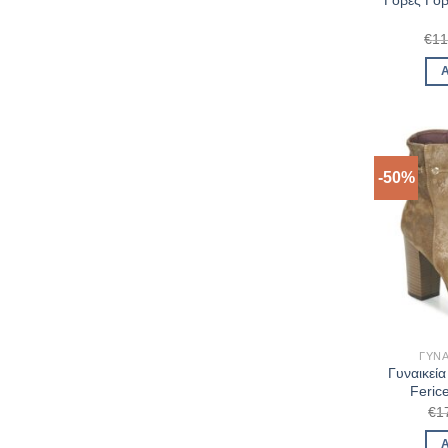
Γόβες Γόβ
€
11
-50%
ΓΥΝΑ
Γυναικεί
Feric
€
1