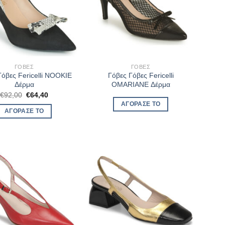
ΓΌΒΕΣ
ΓΌΒΕΣ
Γόβες Fericelli NOOKIE
Γόβες Γόβες Fericelli
Δέρμα
OMARIANE Δέρμα
Original
Η
€
92,00
€
64,40
price
τρέχουσα
ΑΓΌΡΑΣΈ ΤΟ
was:
τιμή
ΑΓΌΡΑΣΈ ΤΟ
€92,00.
είναι:
€64,40.