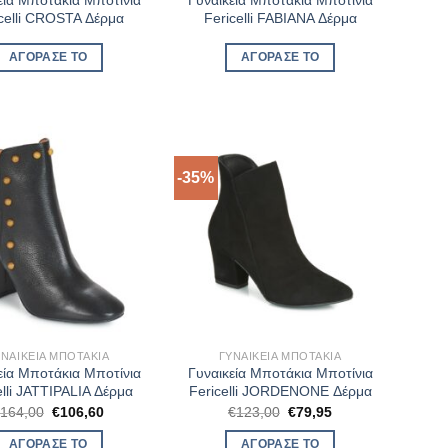
εία Μποτάκια Μποτίνια
Γυναικεία Μποτάκια Μποτίνια
celli CROSTA Δέρμα
Fericelli FABIANA Δέρμα
ΑΓΌΡΑΣΈ ΤΟ
ΑΓΌΡΑΣΈ ΤΟ
-35%
ΥΝΑΙΚΕΊΑ ΜΠΟΤΆΚΙΑ
ΓΥΝΑΙΚΕΊΑ ΜΠΟΤΆΚΙΑ
εία Μποτάκια Μποτίνια
Γυναικεία Μποτάκια Μποτίνια
elli JATTIPALIA Δέρμα
Fericelli JORDENONE Δέρμα
Original
Η
Original
Η
€
164,00
€
106,60
€
123,00
€
79,95
price
τρέχουσα
price
τρέχουσα
was:
τιμή
was:
τιμή
ΑΓΌΡΑΣΈ ΤΟ
ΑΓΌΡΑΣΈ ΤΟ