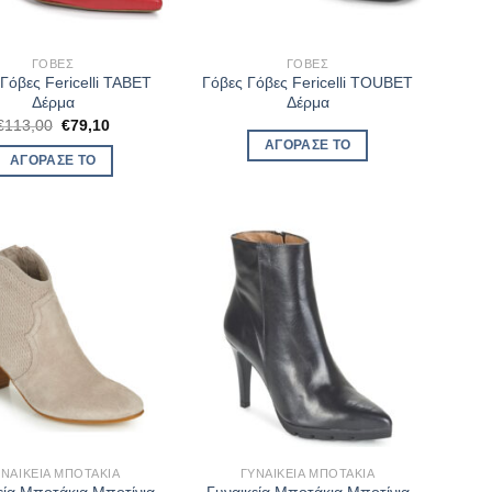
ΓΌΒΕΣ
ΓΌΒΕΣ
Γόβες Fericelli TABET
Γόβες Γόβες Fericelli TOUBET
Δέρμα
Δέρμα
Original
Η
€
113,00
€
79,10
price
τρέχουσα
ΑΓΌΡΑΣΈ ΤΟ
was:
τιμή
ΑΓΌΡΑΣΈ ΤΟ
€113,00.
είναι:
€79,10.
ΥΝΑΙΚΕΊΑ ΜΠΟΤΆΚΙΑ
ΓΥΝΑΙΚΕΊΑ ΜΠΟΤΆΚΙΑ