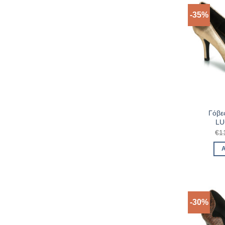
-35%
Γόβες
LU
€
1
-30%