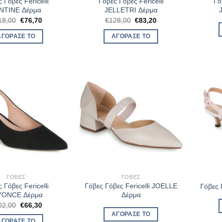
 Γόβες Fericelli
Γόβες Γόβες Fericelli
Γό
NTINE Δέρμα
JELLETRI Δέρμα
Original
Η
Original
Η
18,00
€
76,70
€
128,00
€
83,20
price
τρέχουσα
price
τρέχουσα
was:
τιμή
was:
τιμή
ΑΓΌΡΑΣΈ ΤΟ
ΑΓΌΡΑΣΈ ΤΟ
€118,00.
είναι:
€128,00.
είναι:
€76,70.
€83,20.
ΓΌΒΕΣ
ΓΌΒΕΣ
 Γόβες Fericelli
Γόβες Γόβες Fericelli JOELLE
Γόβες 
YONCE Δέρμα
Δέρμα
Original
Η
02,00
€
66,30
price
τρέχουσα
ΑΓΌΡΑΣΈ ΤΟ
was:
τιμή
ΑΓΌΡΑΣΈ ΤΟ