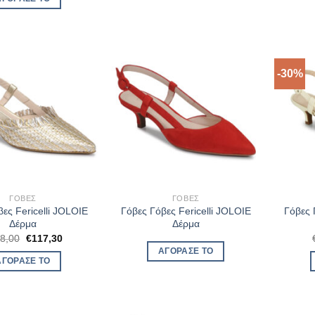
€102,00.
είναι:
€66,30.
-30%
ΓΌΒΕΣ
ΓΌΒΕΣ
ες Fericelli JOLOIE
Γόβες Γόβες Fericelli JOLOIE
Γόβες 
Δέρμα
Δέρμα
Original
Η
8,00
€
117,30
price
τρέχουσα
ΑΓΌΡΑΣΈ ΤΟ
was:
τιμή
ΑΓΌΡΑΣΈ ΤΟ
€138,00.
είναι:
€117,30.