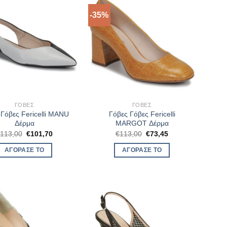
-35%
ΓΌΒΕΣ
ΓΌΒΕΣ
 Γόβες Fericelli MANU
Γόβες Γόβες Fericelli
Δέρμα
MARGOT Δέρμα
Original
Η
Original
Η
€
113,00
€
101,70
€
113,00
€
73,45
price
τρέχουσα
price
τρέχουσα
was:
τιμή
was:
τιμή
ΑΓΌΡΑΣΈ ΤΟ
ΑΓΌΡΑΣΈ ΤΟ
€113,00.
είναι:
€113,00.
είναι:
€101,70.
€73,45.