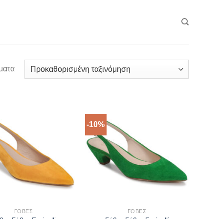
ματα
-10%
ΓΌΒΕΣ
ΓΌΒΕΣ