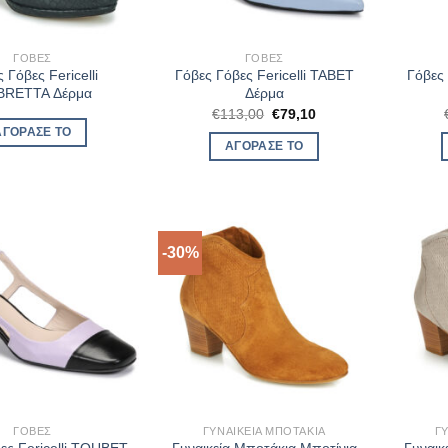
ΓΌΒΕΣ
ΓΌΒΕΣ
 Γόβες Fericelli
Γόβες Γόβες Fericelli TABET
Γόβες 
RETTA Δέρμα
Δέρμα
Original
Η
€
113,00
€
79,10
price
τρέχουσα
ΑΓΌΡΑΣΈ ΤΟ
was:
τιμή
ΑΓΌΡΑΣΈ ΤΟ
€113,00.
είναι:
€79,10.
-30%
ΓΌΒΕΣ
ΓΥΝΑΙΚΕΊΑ ΜΠΟΤΆΚΙΑ
Γ