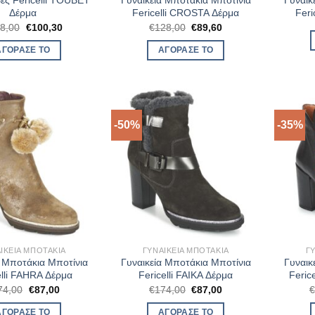
ες Fericelli TOUBET
Γυναικεία Μποτάκια Μποτίνια
Γυναικ
Δέρμα
Fericelli CROSTA Δέρμα
Feri
Original
Η
Original
Η
8,00
€
100,30
€
128,00
€
89,60
price
τρέχουσα
price
τρέχουσα
was:
τιμή
was:
τιμή
ΑΓΌΡΑΣΈ ΤΟ
ΑΓΌΡΑΣΈ ΤΟ
€118,00.
είναι:
€128,00.
είναι:
€100,30.
€89,60.
-50%
-35%
ΙΚΕΊΑ ΜΠΟΤΆΚΙΑ
ΓΥΝΑΙΚΕΊΑ ΜΠΟΤΆΚΙΑ
Γ
α Μποτάκια Μποτίνια
Γυναικεία Μποτάκια Μποτίνια
Γυναικ
elli FAHRA Δέρμα
Fericelli FAIKA Δέρμα
Feric
Original
Η
Original
Η
74,00
€
87,00
€
174,00
€
87,00
price
τρέχουσα
price
τρέχουσα
was:
τιμή
was:
τιμή
ΑΓΌΡΑΣΈ ΤΟ
ΑΓΌΡΑΣΈ ΤΟ