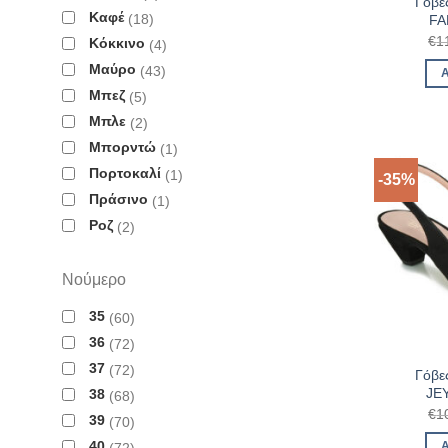
Γόβες
Καφέ
18
FA
€
1
Κόκκινο
4
Μαύρο
43
Μπεζ
5
Μπλε
2
Μπορντώ
1
Πορτοκαλί
1
-35%
Πράσινο
1
Ροζ
2
Νούμερο
35
60
36
72
37
72
Γόβες
JE
38
68
€
1
39
70
40
72