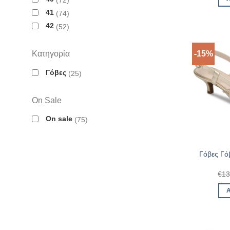
41
74
42
52
Κατηγορία
-15%
Γόβες
25
On Sale
On sale
75
Γόβες Γόβ
€
13