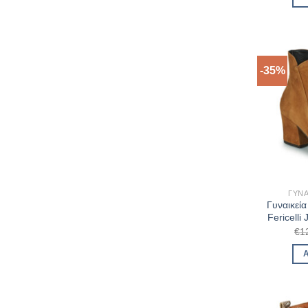
-35%
ΓΥΝΑ
Γυναικεί
Fericell
€
1