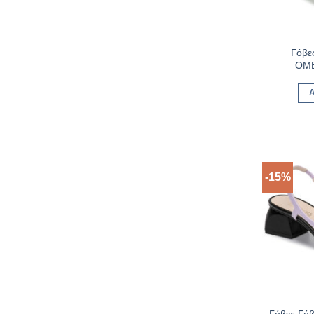
Γόβες
OMB
-15%