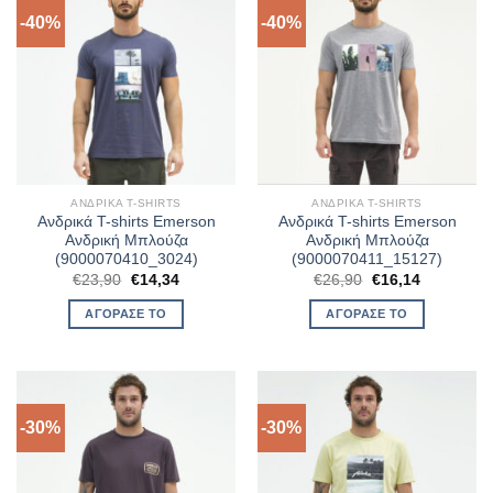
-40%
-40%
ΑΝΔΡΙΚΆ T-SHIRTS
ΑΝΔΡΙΚΆ T-SHIRTS
Ανδρικά T-shirts Emerson
Ανδρικά T-shirts Emerson
Ανδρική Μπλούζα
Ανδρική Μπλούζα
(9000070410_3024)
(9000070411_15127)
Original
Η
Original
Η
€
23,90
€
14,34
€
26,90
€
16,14
price
τρέχουσα
price
τρέχουσα
was:
τιμή
was:
τιμή
ΑΓΌΡΑΣΈ ΤΟ
ΑΓΌΡΑΣΈ ΤΟ
€23,90.
είναι:
€26,90.
είναι:
€14,34.
€16,14.
-30%
-30%