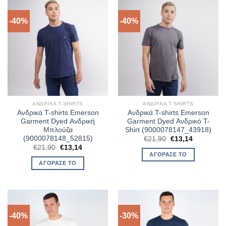
-40%
-40%
ΑΝΔΡΙΚΆ T-SHIRTS
ΑΝΔΡΙΚΆ T-SHIRTS
Ανδρικά T-shirts Emerson
Ανδρικά T-shirts Emerson
Garment Dyed Ανδρική
Garment Dyed Ανδρικό T-
Μπλούζα
Shirt (9000078147_43918)
(9000078148_52815)
Original
Η
€
21,90
€
13,14
price
τρέχουσα
Original
Η
€
21,90
€
13,14
was:
τιμή
price
τρέχουσα
ΑΓΌΡΑΣΈ ΤΟ
€21,90.
είναι:
was:
τιμή
ΑΓΌΡΑΣΈ ΤΟ
€13,14.
€21,90.
είναι:
€13,14.
-40%
-30%