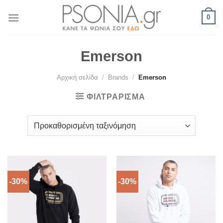
Skip
0
to
content
Emerson
Αρχική σελίδα
/
Brands
/
Emerson
ΦΙΛΤΡΆΡΙΣΜΑ
-30%
-30%