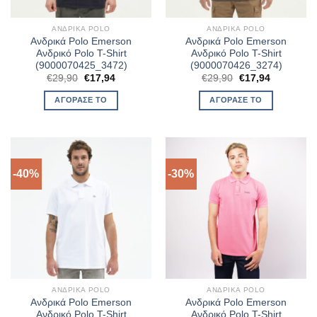
ΑΝΔΡΙΚΆ POLO
ΑΝΔΡΙΚΆ POLO
Ανδρικά Polo Emerson
Ανδρικά Polo Emerson
Ανδρικό Polo T-Shirt
Ανδρικό Polo T-Shirt
(9000070425_3472)
(9000070426_3274)
Original
Η
Original
Η
€
29,90
€
17,94
€
29,90
€
17,94
price
τρέχουσα
price
τρέχουσα
was:
τιμή
was:
τιμή
ΑΓΌΡΑΣΈ ΤΟ
ΑΓΌΡΑΣΈ ΤΟ
€29,90.
είναι:
€29,90.
είναι:
€17,94.
€17,94.
-40%
-30%
ΑΝΔΡΙΚΆ POLO
ΑΝΔΡΙΚΆ POLO
Ανδρικά Polo Emerson
Ανδρικά Polo Emerson
Ανδρικό Polo T-Shirt
Ανδρικό Polo T-Shirt