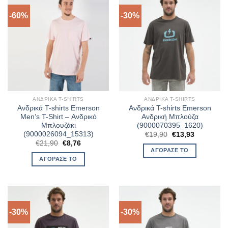
-60%
-30%
ΑΝΔΡΙΚΆ T-SHIRTS
ΑΝΔΡΙΚΆ T-SHIRTS
Ανδρικά T-shirts Emerson
Ανδρικά T-shirts Emerson
Men’s T-Shirt – Ανδρικό
Ανδρική Μπλούζα
Μπλουζάκι
(9000070395_1620)
(9000026094_15313)
Original
Η
€
19,90
€
13,93
price
τρέχουσα
Original
Η
€
21,90
€
8,76
was:
τιμή
price
τρέχουσα
ΑΓΌΡΑΣΈ ΤΟ
€19,90.
είναι:
was:
τιμή
ΑΓΌΡΑΣΈ ΤΟ
€13,93.
€21,90.
είναι:
€8,76.
-30%
-30%