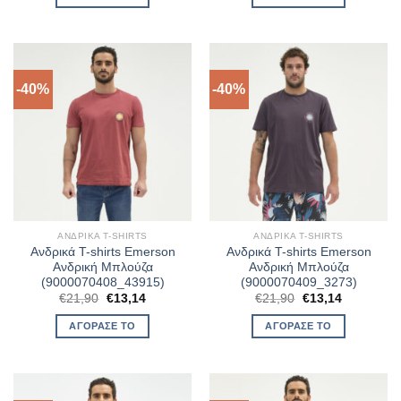
€23,90.
είναι:
€23,90.
είναι:
€14,34.
€14,34.
-40%
-40%
ΑΝΔΡΙΚΆ T-SHIRTS
ΑΝΔΡΙΚΆ T-SHIRTS
Ανδρικά T-shirts Emerson
Ανδρικά T-shirts Emerson
Ανδρική Μπλούζα
Ανδρική Μπλούζα
(9000070408_43915)
(9000070409_3273)
Original
Η
Original
Η
€
21,90
€
13,14
€
21,90
€
13,14
price
τρέχουσα
price
τρέχουσα
was:
τιμή
was:
τιμή
ΑΓΌΡΑΣΈ ΤΟ
ΑΓΌΡΑΣΈ ΤΟ
€21,90.
είναι:
€21,90.
είναι:
€13,14.
€13,14.