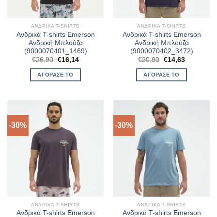
ΑΝΔΡΙΚΆ T-SHIRTS
ΑΝΔΡΙΚΆ T-SHIRTS
Ανδρικά T-shirts Emerson
Ανδρικά T-shirts Emerson
Ανδρική Μπλούζα
Ανδρική Μπλούζα
(9000070401_1469)
(9000070402_3472)
Original
Η
Original
Η
€
26,90
€
16,14
€
20,90
€
14,63
price
τρέχουσα
price
τρέχουσα
was:
τιμή
was:
τιμή
ΑΓΌΡΑΣΈ ΤΟ
ΑΓΌΡΑΣΈ ΤΟ
€26,90.
είναι:
€20,90.
είναι:
€16,14.
€14,63.
-30%
-30%
ΑΝΔΡΙΚΆ T-SHIRTS
ΑΝΔΡΙΚΆ T-SHIRTS
Ανδρικά T-shirts Emerson
Ανδρικά T-shirts Emerson