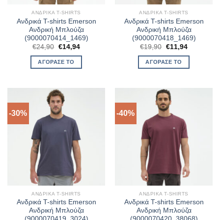
ΑΝΔΡΙΚΆ T-SHIRTS
ΑΝΔΡΙΚΆ T-SHIRTS
Ανδρικά T-shirts Emerson
Ανδρικά T-shirts Emerson
Ανδρική Μπλούζα
Ανδρική Μπλούζα
(9000070414_1469)
(9000070418_1469)
Original
Η
Original
Η
€
24,90
€
14,94
€
19,90
€
11,94
price
τρέχουσα
price
τρέχουσα
was:
τιμή
was:
τιμή
ΑΓΌΡΑΣΈ ΤΟ
ΑΓΌΡΑΣΈ ΤΟ
€24,90.
είναι:
€19,90.
είναι:
€14,94.
€11,94.
-30%
-40%
ΑΝΔΡΙΚΆ T-SHIRTS
ΑΝΔΡΙΚΆ T-SHIRTS
Ανδρικά T-shirts Emerson
Ανδρικά T-shirts Emerson
Ανδρική Μπλούζα
Ανδρική Μπλούζα
(9000070419_3024)
(9000070420_38068)