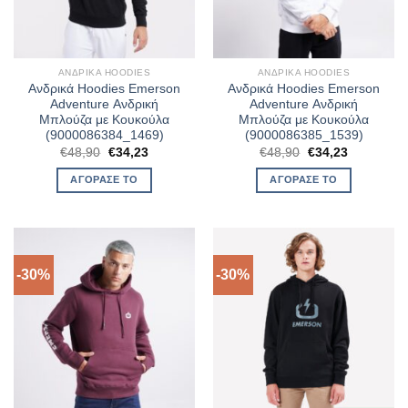
ΑΝΔΡΙΚΆ HOODIES
ΑΝΔΡΙΚΆ HOODIES
Ανδρικά Hoodies Emerson
Ανδρικά Hoodies Emerson
Adventure Ανδρική
Adventure Ανδρική
Μπλούζα με Κουκούλα
Μπλούζα με Κουκούλα
(9000086384_1469)
(9000086385_1539)
Original
Η
Original
Η
€
48,90
€
34,23
€
48,90
€
34,23
price
τρέχουσα
price
τρέχουσα
was:
τιμή
was:
τιμή
ΑΓΌΡΑΣΈ ΤΟ
ΑΓΌΡΑΣΈ ΤΟ
€48,90.
είναι:
€48,90.
είναι:
€34,23.
€34,23.
-30%
-30%