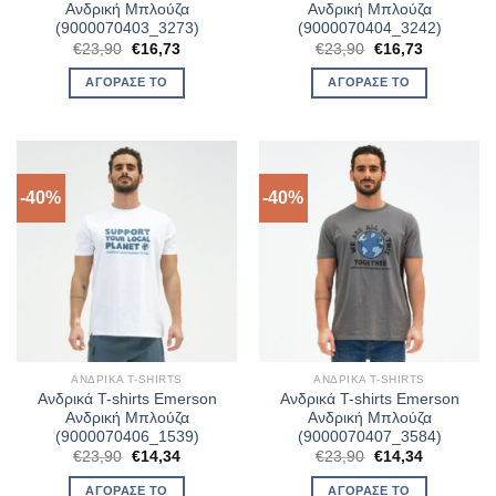
Ανδρική Μπλούζα
Ανδρική Μπλούζα
(9000070403_3273)
(9000070404_3242)
Original
Η
Original
Η
€
23,90
€
16,73
€
23,90
€
16,73
price
τρέχουσα
price
τρέχουσα
was:
τιμή
was:
τιμή
ΑΓΌΡΑΣΈ ΤΟ
ΑΓΌΡΑΣΈ ΤΟ
€23,90.
είναι:
€23,90.
είναι:
€16,73.
€16,73.
-40%
-40%
ΑΝΔΡΙΚΆ T-SHIRTS
ΑΝΔΡΙΚΆ T-SHIRTS
Ανδρικά T-shirts Emerson
Ανδρικά T-shirts Emerson
Ανδρική Μπλούζα
Ανδρική Μπλούζα
(9000070406_1539)
(9000070407_3584)
Original
Η
Original
Η
€
23,90
€
14,34
€
23,90
€
14,34
price
τρέχουσα
price
τρέχουσα
was:
τιμή
was:
τιμή
ΑΓΌΡΑΣΈ ΤΟ
ΑΓΌΡΑΣΈ ΤΟ