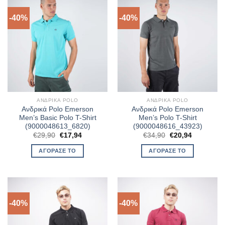
-40%
-40%
ΑΝΔΡΙΚΆ POLO
ΑΝΔΡΙΚΆ POLO
Ανδρικά Polo Emerson
Ανδρικά Polo Emerson
Men’s Basic Polo T-Shirt
Men’s Polo T-Shirt
(9000048613_6820)
(9000048616_43923)
Original
Η
Original
Η
€
29,90
€
17,94
€
34,90
€
20,94
price
τρέχουσα
price
τρέχουσα
was:
τιμή
was:
τιμή
ΑΓΌΡΑΣΈ ΤΟ
ΑΓΌΡΑΣΈ ΤΟ
€29,90.
είναι:
€34,90.
είναι:
€17,94.
€20,94.
-40%
-40%