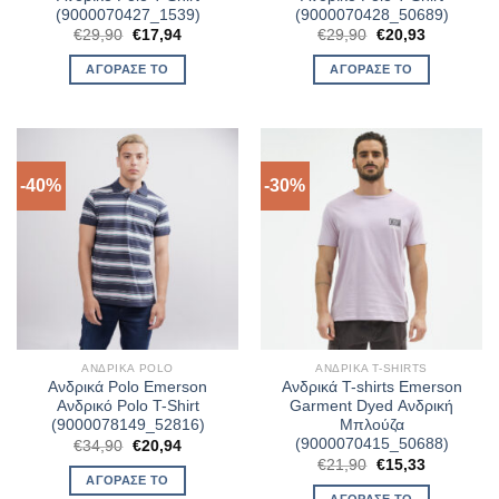
(9000070427_1539)
(9000070428_50689)
Original
Η
Original
Η
€
29,90
€
17,94
€
29,90
€
20,93
price
τρέχουσα
price
τρέχουσα
was:
τιμή
was:
τιμή
ΑΓΌΡΑΣΈ ΤΟ
ΑΓΌΡΑΣΈ ΤΟ
€29,90.
είναι:
€29,90.
είναι:
€17,94.
€20,93.
-40%
-30%
ΑΝΔΡΙΚΆ POLO
ΑΝΔΡΙΚΆ T-SHIRTS
Ανδρικά Polo Emerson
Ανδρικά T-shirts Emerson
Ανδρικό Polo T-Shirt
Garment Dyed Ανδρική
(9000078149_52816)
Μπλούζα
(9000070415_50688)
Original
Η
€
34,90
€
20,94
price
τρέχουσα
Original
Η
€
21,90
€
15,33
was:
τιμή
price
τρέχουσα
ΑΓΌΡΑΣΈ ΤΟ
€34,90.
είναι:
was:
τιμή
ΑΓΌΡΑΣΈ ΤΟ