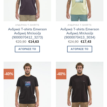
ΑΝΔΡΙΚΆ T-SHIRTS
ΑΝΔΡΙΚΆ T-SHIRTS
Ανδρικά T-shirts Emerson
Ανδρικά T-shirts Emerson
Ανδρική Μπλούζα
Ανδρική Μπλούζα
(9000070412_3273)
(9000070413_3034)
Original
Η
Original
Η
€
20,90
€
14,63
€
24,90
€
17,43
price
τρέχουσα
price
τρέχουσα
was:
τιμή
was:
τιμή
ΑΓΌΡΑΣΈ ΤΟ
ΑΓΌΡΑΣΈ ΤΟ
€20,90.
είναι:
€24,90.
είναι:
€14,63.
€17,43.
-40%
-40%