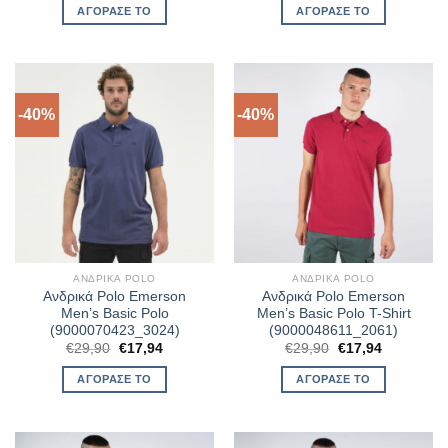
was:
τιμή
was:
τιμή
ΑΓΌΡΑΣΈ ΤΟ
ΑΓΌΡΑΣΈ ΤΟ
€48,90.
είναι:
€48,90.
είναι:
€34,23.
€34,23.
-40%
-40%
ΑΝΔΡΙΚΆ POLO
ΑΝΔΡΙΚΆ POLO
Ανδρικά Polo Emerson
Ανδρικά Polo Emerson
Men’s Basic Polo
Men’s Basic Polo T-Shirt
(9000070423_3024)
(9000048611_2061)
Original
Η
Original
Η
€
29,90
€
17,94
€
29,90
€
17,94
price
τρέχουσα
price
τρέχουσα
was:
τιμή
was:
τιμή
ΑΓΌΡΑΣΈ ΤΟ
ΑΓΌΡΑΣΈ ΤΟ
€29,90.
είναι:
€29,90.
είναι:
€17,94.
€17,94.