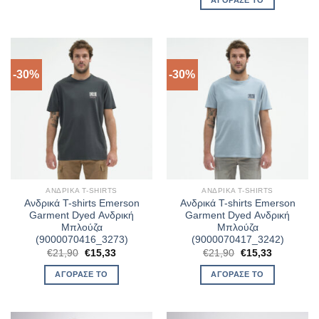
€20,94.
€21,90.
είναι:
€15,33.
-30%
-30%
ΑΝΔΡΙΚΆ T-SHIRTS
ΑΝΔΡΙΚΆ T-SHIRTS
Ανδρικά T-shirts Emerson
Ανδρικά T-shirts Emerson
Garment Dyed Ανδρική
Garment Dyed Ανδρική
Μπλούζα
Μπλούζα
(9000070416_3273)
(9000070417_3242)
Original
Η
Original
Η
€
21,90
€
15,33
€
21,90
€
15,33
price
τρέχουσα
price
τρέχουσα
was:
τιμή
was:
τιμή
ΑΓΌΡΑΣΈ ΤΟ
ΑΓΌΡΑΣΈ ΤΟ
€21,90.
είναι:
€21,90.
είναι:
€15,33.
€15,33.