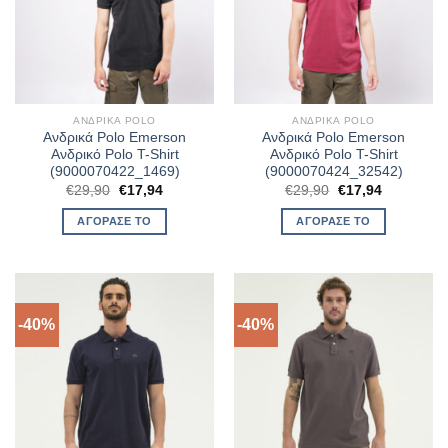
ΑΝΔΡΙΚΆ POLO
ΑΝΔΡΙΚΆ POLO
Ανδρικά Polo Emerson
Ανδρικά Polo Emerson
Ανδρικό Polo T-Shirt
Ανδρικό Polo T-Shirt
(9000070422_1469)
(9000070424_32542)
Original
Η
Original
Η
€
29,90
€
17,94
€
29,90
€
17,94
price
τρέχουσα
price
τρέχουσα
was:
τιμή
was:
τιμή
ΑΓΌΡΑΣΈ ΤΟ
ΑΓΌΡΑΣΈ ΤΟ
€29,90.
είναι:
€29,90.
είναι:
€17,94.
€17,94.
-40%
-40%