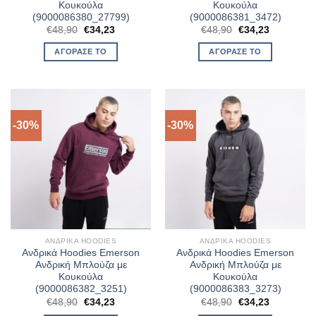
Κουκούλα
Κουκούλα
(9000086380_27799)
(9000086381_3472)
Original
Η
Original
Η
€
48,90
€
34,23
€
48,90
€
34,23
price
τρέχουσα
price
τρέχουσα
was:
τιμή
was:
τιμή
ΑΓΌΡΑΣΈ ΤΟ
ΑΓΌΡΑΣΈ ΤΟ
€48,90.
είναι:
€48,90.
είναι:
€34,23.
€34,23.
-30%
-30%
ΑΝΔΡΙΚΆ HOODIES
ΑΝΔΡΙΚΆ HOODIES
Ανδρικά Hoodies Emerson
Ανδρικά Hoodies Emerson
Ανδρική Μπλούζα με
Ανδρική Μπλούζα με
Κουκούλα
Κουκούλα
(9000086382_3251)
(9000086383_3273)
Original
Η
Original
Η
€
48,90
€
34,23
€
48,90
€
34,23
price
τρέχουσα
price
τρέχουσα