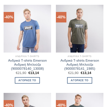
-40%
-40%
ΑΝΔΡΙΚΆ T-SHIRTS
ΑΝΔΡΙΚΆ T-SHIRTS
Ανδρικά T-shirts Emerson
Ανδρικά T-shirts Emerson
Ανδρική Μπλούζα
Ανδρική Μπλούζα
(9000078140_13008)
(9000078141_1985)
Original
Η
Original
Η
€
21,90
€
13,14
€
21,90
€
13,14
price
τρέχουσα
price
τρέχουσα
was:
τιμή
was:
τιμή
ΑΓΌΡΑΣΈ ΤΟ
ΑΓΌΡΑΣΈ ΤΟ
€21,90.
είναι:
€21,90.
είναι:
€13,14.
€13,14.
-40%
-40%