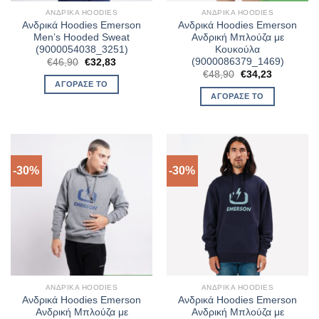
ΑΝΔΡΙΚΆ HOODIES
ΑΝΔΡΙΚΆ HOODIES
Ανδρικά Hoodies Emerson
Ανδρικά Hoodies Emerson
Men’s Hooded Sweat
Ανδρική Μπλούζα με
(9000054038_3251)
Κουκούλα
(9000086379_1469)
Original
Η
€
46,90
€
32,83
price
τρέχουσα
Original
Η
€
48,90
€
34,23
was:
τιμή
price
τρέχουσα
ΑΓΌΡΑΣΈ ΤΟ
€46,90.
είναι:
was:
τιμή
ΑΓΌΡΑΣΈ ΤΟ
€32,83.
€48,90.
είναι:
€34,23.
-30%
-30%
ΑΝΔΡΙΚΆ HOODIES
ΑΝΔΡΙΚΆ HOODIES
Ανδρικά Hoodies Emerson
Ανδρικά Hoodies Emerson
Ανδρική Μπλούζα με
Ανδρική Μπλούζα με