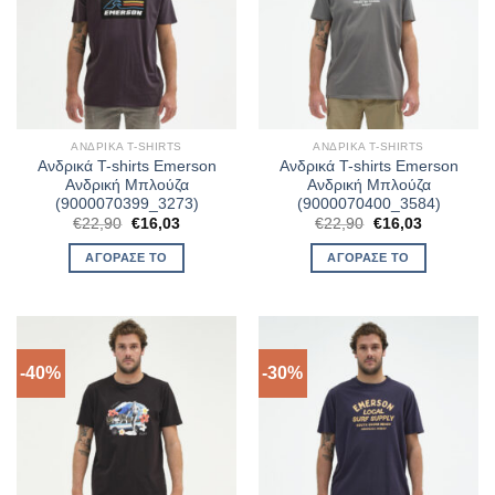
ΑΝΔΡΙΚΆ T-SHIRTS
ΑΝΔΡΙΚΆ T-SHIRTS
Ανδρικά T-shirts Emerson
Ανδρικά T-shirts Emerson
Ανδρική Μπλούζα
Ανδρική Μπλούζα
(9000070399_3273)
(9000070400_3584)
Original
Η
Original
Η
€
22,90
€
16,03
€
22,90
€
16,03
price
τρέχουσα
price
τρέχουσα
was:
τιμή
was:
τιμή
ΑΓΌΡΑΣΈ ΤΟ
ΑΓΌΡΑΣΈ ΤΟ
€22,90.
είναι:
€22,90.
είναι:
€16,03.
€16,03.
-40%
-30%