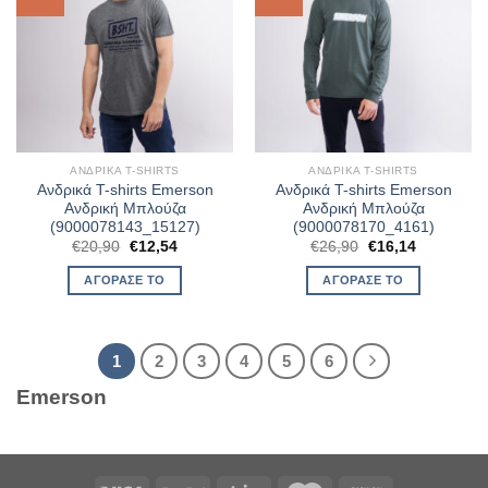
ΑΝΔΡΙΚΆ T-SHIRTS
ΑΝΔΡΙΚΆ T-SHIRTS
Ανδρικά T-shirts Emerson
Ανδρικά T-shirts Emerson
Ανδρική Μπλούζα
Ανδρική Μπλούζα
(9000078143_15127)
(9000078170_4161)
Original
Η
Original
Η
€
20,90
€
12,54
€
26,90
€
16,14
price
τρέχουσα
price
τρέχουσα
was:
τιμή
was:
τιμή
ΑΓΌΡΑΣΈ ΤΟ
ΑΓΌΡΑΣΈ ΤΟ
€20,90.
είναι:
€26,90.
είναι:
€12,54.
€16,14.
1
2
3
4
5
6
Emerson