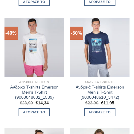
was:
τιμή
was:
τιμή
ΑΓΌΡΑΣΈ ΤΟ
ΑΓΌΡΑΣΈ ΤΟ
€22,90.
είναι:
€22,90.
είναι:
€13,74.
€13,74.
-40%
-50%
ΑΝΔΡΙΚΆ T-SHIRTS
ΑΝΔΡΙΚΆ T-SHIRTS
Ανδρικά T-shirts Emerson
Ανδρικά T-shirts Emerson
Men’s T-Shirt
Men’s T-Shirt
(9000048602_1539)
(9000048610_3472)
Original
Η
Original
Η
€
23,90
€
14,34
€
23,90
€
11,95
price
τρέχουσα
price
τρέχουσα
was:
τιμή
was:
τιμή
ΑΓΌΡΑΣΈ ΤΟ
ΑΓΌΡΑΣΈ ΤΟ
€23,90.
είναι:
€23,90.
είναι:
€14,34.
€11,95.