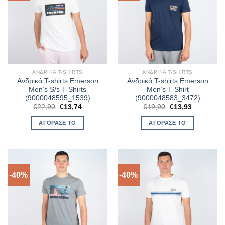
ΑΝΔΡΙΚΆ T-SHIRTS
ΑΝΔΡΙΚΆ T-SHIRTS
Ανδρικά T-shirts Emerson
Ανδρικά T-shirts Emerson
Men’s S/s T-Shirts
Men’s T-Shirt
(9000048595_1539)
(9000048583_3472)
Original
Η
Original
Η
€
22,90
€
13,74
€
19,90
€
13,93
price
τρέχουσα
price
τρέχουσα
was:
τιμή
was:
τιμή
ΑΓΌΡΑΣΈ ΤΟ
ΑΓΌΡΑΣΈ ΤΟ
€22,90.
είναι:
€19,90.
είναι:
€13,74.
€13,93.
-40%
-40%