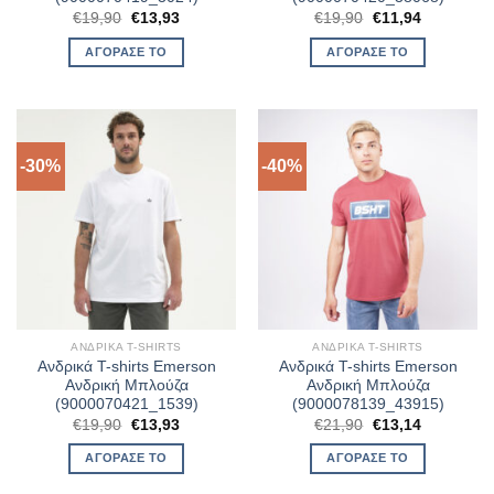
Original
Η
Original
Η
€
19,90
€
13,93
€
19,90
€
11,94
price
τρέχουσα
price
τρέχουσα
was:
τιμή
was:
τιμή
ΑΓΌΡΑΣΈ ΤΟ
ΑΓΌΡΑΣΈ ΤΟ
€19,90.
είναι:
€19,90.
είναι:
€13,93.
€11,94.
-30%
-40%
ΑΝΔΡΙΚΆ T-SHIRTS
ΑΝΔΡΙΚΆ T-SHIRTS
Ανδρικά T-shirts Emerson
Ανδρικά T-shirts Emerson
Ανδρική Μπλούζα
Ανδρική Μπλούζα
(9000070421_1539)
(9000078139_43915)
Original
Η
Original
Η
€
19,90
€
13,93
€
21,90
€
13,14
price
τρέχουσα
price
τρέχουσα
was:
τιμή
was:
τιμή
ΑΓΌΡΑΣΈ ΤΟ
ΑΓΌΡΑΣΈ ΤΟ
€19,90.
είναι:
€21,90.
είναι:
€13,93.
€13,14.