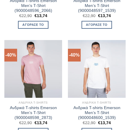
Ανδρικά T-shirts Emerson
Ανδρικά T-shirts Emerson
Men’s T-Shirt
Men’s T-Shirt
(9000048596_2066)
(9000048597_1539)
Original
Η
Original
Η
€
22,90
€
13,74
€
22,90
€
13,74
price
τρέχουσα
price
τρέχουσα
was:
τιμή
was:
τιμή
ΑΓΌΡΑΣΈ ΤΟ
ΑΓΌΡΑΣΈ ΤΟ
€22,90.
είναι:
€22,90.
είναι:
€13,74.
€13,74.
-40%
-40%
ΑΝΔΡΙΚΆ T-SHIRTS
ΑΝΔΡΙΚΆ T-SHIRTS
Ανδρικά T-shirts Emerson
Ανδρικά T-shirts Emerson
Men’s T-Shirt
Men’s T-Shirt
(9000048598_2873)
(9000048600_1539)
Original
Η
Original
Η
€
22,90
€
13,74
€
22,90
€
13,74
price
τρέχουσα
price
τρέχουσα