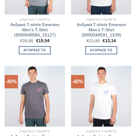
ΑΝΔΡΙΚΆ T-SHIRTS
ΑΝΔΡΙΚΆ T-SHIRTS
Ανδρικά T-shirts Emerson
Ανδρικά T-shirts Emerson
Men’s T-Shirt
Men’s T-Shirt
(9000048584_15127)
(9000048591_1539)
Original
Η
Original
Η
€
25,90
€
15,54
€
21,90
€
13,14
price
τρέχουσα
price
τρέχουσα
was:
τιμή
was:
τιμή
ΑΓΌΡΑΣΈ ΤΟ
ΑΓΌΡΑΣΈ ΤΟ
€25,90.
είναι:
€21,90.
είναι:
€15,54.
€13,14.
-40%
-40%
ΑΝΔΡΙΚΆ T-SHIRTS
ΑΝΔΡΙΚΆ T-SHIRTS