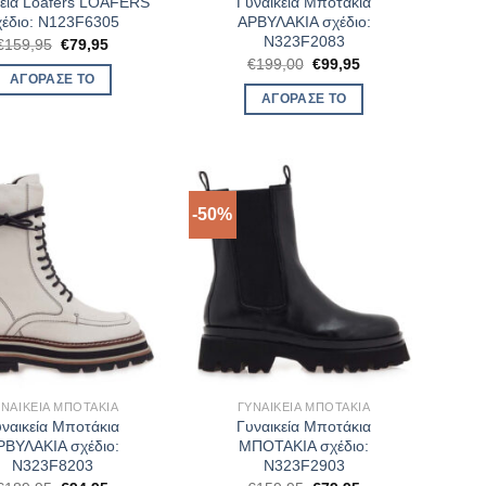
κεία Loafers LOAFERS
Γυναικεία Μποτάκια
χέδιο: N123F6305
ΑΡΒΥΛΑΚΙΑ σχέδιο:
N323F2083
Original
Η
€
159,95
€
79,95
price
τρέχουσα
Original
Η
€
199,00
€
99,95
was:
τιμή
price
τρέχουσα
ΑΓΌΡΑΣΈ ΤΟ
€159,95.
είναι:
was:
τιμή
ΑΓΌΡΑΣΈ ΤΟ
€79,95.
€199,00.
είναι:
€99,95.
-50%
ΥΝΑΙΚΕΊΑ ΜΠΟΤΆΚΙΑ
ΓΥΝΑΙΚΕΊΑ ΜΠΟΤΆΚΙΑ
ναικεία Μποτάκια
Γυναικεία Μποτάκια
ΡΒΥΛΑΚΙΑ σχέδιο:
ΜΠΟΤΑΚΙΑ σχέδιο:
N323F8203
N323F2903