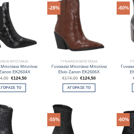
-28%
-60%
ΙΚΕΊΑ ΜΠΟΤΆΚΙΑ
ΓΥΝΑΙΚΕΊΑ ΜΠΟΤΆΚΙΑ
Γ
α Μποτάκια Μποτίνια
Γυναικεία Μποτάκια Μποτίνια
Γυναικ
 Zanon EK2604X
Elvio Zanon EK2606X
El
Original
Η
Original
Η
4,00
€
124,50
€
174,00
€
124,50
price
τρέχουσα
price
τρέχουσα
was:
τιμή
was:
τιμή
ΑΓΌΡΑΣΈ ΤΟ
ΑΓΌΡΑΣΈ ΤΟ
€174,00.
είναι:
€174,00.
είναι:
€124,50.
€124,50.
-55%
-60%