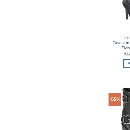
ΓΥΝΑ
Γυναικεί
Elvi
€
1
-55%