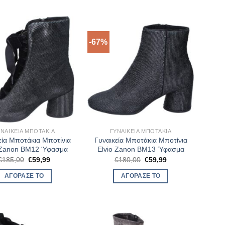
-67%
ΥΝΑΙΚΕΊΑ ΜΠΟΤΆΚΙΑ
ΓΥΝΑΙΚΕΊΑ ΜΠΟΤΆΚΙΑ
εία Μποτάκια Μποτίνια
Γυναικεία Μποτάκια Μποτίνια
 Zanon BM12 Ύφασμα
Elvio Zanon BM13 Ύφασμα
Original
Η
Original
Η
€
185,00
€
59,99
€
180,00
€
59,99
price
τρέχουσα
price
τρέχουσα
was:
τιμή
was:
τιμή
ΑΓΌΡΑΣΈ ΤΟ
ΑΓΌΡΑΣΈ ΤΟ
€185,00.
είναι:
€180,00.
είναι:
€59,99.
€59,99.