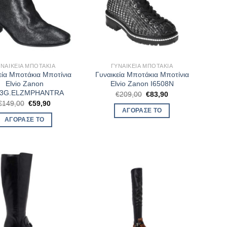
ΥΝΑΙΚΕΊΑ ΜΠΟΤΆΚΙΑ
ΓΥΝΑΙΚΕΊΑ ΜΠΟΤΆΚΙΑ
εία Μποτάκια Μποτίνια
Γυναικεία Μποτάκια Μποτίνια
Elvio Zanon
Elvio Zanon I6508N
03G.ELZMPHANTRA
Original
Η
€
209,00
€
83,90
price
τρέχουσα
Original
Η
€
149,00
€
59,90
was:
τιμή
price
τρέχουσα
ΑΓΌΡΑΣΈ ΤΟ
€209,00.
είναι:
was:
τιμή
ΑΓΌΡΑΣΈ ΤΟ
€83,90.
€149,00.
είναι:
€59,90.