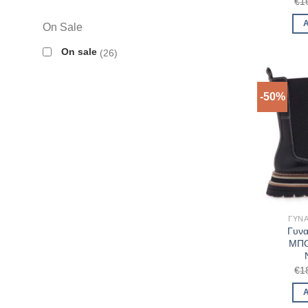
€
1
On Sale
On sale
26
-50%
ΓΥΝΑ
Γυνα
ΜΠΟ
€
1