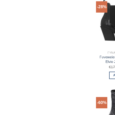
-28%
ΓΥΝΑ
Γυναικεί
Elvio
€
17
-60%