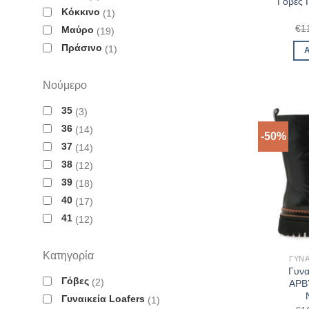
Γόβες 
Κόκκινο
1
€
1
Μαύρο
19
Πράσινο
1
Νούμερο
35
3
36
14
-50%
37
14
38
12
39
18
40
17
41
12
Κατηγορία
ΓΥΝΑ
Γυνα
Γόβες
2
ΑΡΒΥ
Γυναικεία Loafers
1