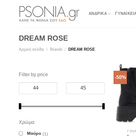
Skip
to
ΑΝΔΡΙΚΑ
ΓΥΝΑΙΚΕΙ
content
DREAM ROSE
Αρχική σελίδα
/
Brands
/
DREAM ROSE
Filter by price
-50%
Χρώμα
ΓΥΝΑ
Μαύρο
1