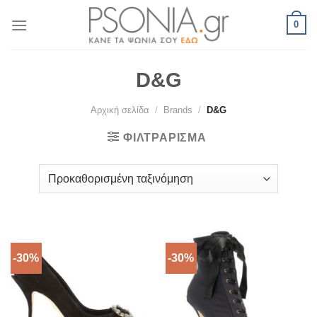
Skip
0
to
content
D&G
Αρχική σελίδα
/
Brands
/
D&G
ΦΙΛΤΡΆΡΙΣΜΑ
-30%
-30%