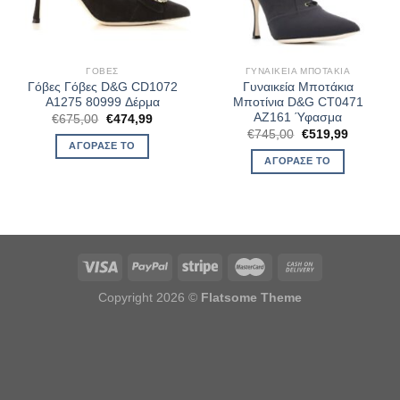
ΓΌΒΕΣ
ΓΥΝΑΙΚΕΊΑ ΜΠΟΤΆΚΙΑ
Γόβες Γόβες D&G CD1072
Γυναικεία Μποτάκια
A1275 80999 Δέρμα
Μποτίνια D&G CT0471
AZ161 Ύφασμα
Original
Η
€
675,00
€
474,99
price
τρέχουσα
Original
Η
€
745,00
€
519,99
was:
τιμή
price
τρέχουσ
ΑΓΌΡΑΣΈ ΤΟ
€675,00.
είναι:
was:
τιμή
ΑΓΌΡΑΣΈ ΤΟ
€474,99.
€745,00.
είναι:
€519,99.
Copyright 2026 ©
Flatsome Theme