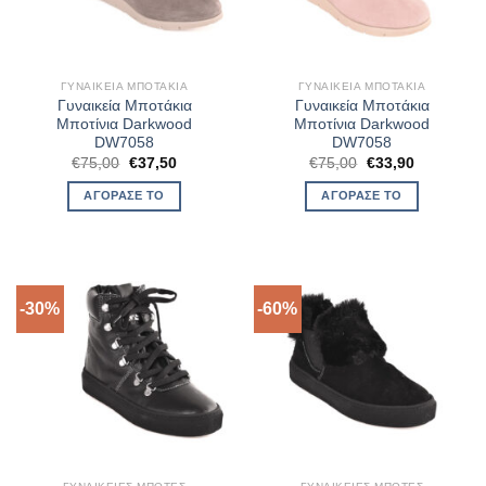
ΓΥΝΑΙΚΕΊΑ ΜΠΟΤΆΚΙΑ
ΓΥΝΑΙΚΕΊΑ ΜΠΟΤΆΚΙΑ
Γυναικεία Μποτάκια
Γυναικεία Μποτάκια
Μποτίνια Darkwood
Μποτίνια Darkwood
DW7058
DW7058
Original
Η
Original
Η
€
75,00
€
37,50
€
75,00
€
33,90
price
τρέχουσα
price
τρέχουσα
was:
τιμή
was:
τιμή
ΑΓΌΡΑΣΈ ΤΟ
ΑΓΌΡΑΣΈ ΤΟ
€75,00.
είναι:
€75,00.
είναι:
€37,50.
€33,90.
-30%
-60%