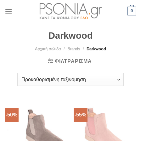
Skip
0
to
content
Darkwood
Αρχική σελίδα
/
Brands
/
Darkwood
ΦΙΛΤΡΆΡΙΣΜΑ
-50%
-55%