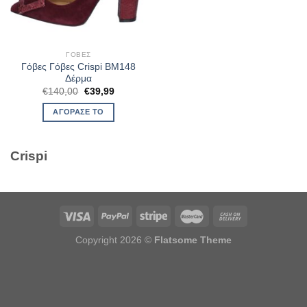
ΓΌΒΕΣ
Γόβες Γόβες Crispi BM148
Δέρμα
Original
Η
€
140,00
€
39,99
price
τρέχουσα
was:
τιμή
ΑΓΌΡΑΣΈ ΤΟ
€140,00.
είναι:
€39,99.
Crispi
Copyright 2026 ©
Flatsome Theme