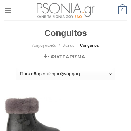
Skip
0
to
content
Conguitos
Αρχική σελίδα
/
Brands
/
Conguitos
ΦΙΛΤΡΆΡΙΣΜΑ