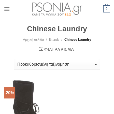
Skip
0
to
content
Chinese Laundry
Αρχική σελίδα
/
Brands
/
Chinese Laundry
ΦΙΛΤΡΆΡΙΣΜΑ
-20%