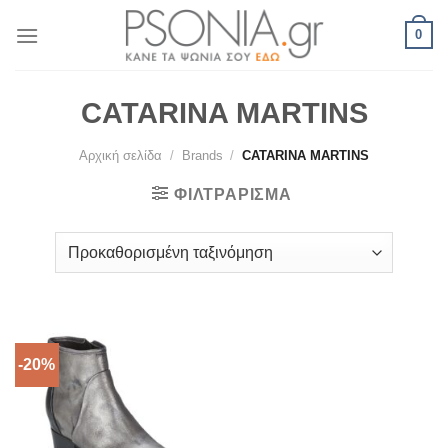
Skip
0
to
content
CATARINA MARTINS
Αρχική σελίδα
/
Brands
/
CATARINA MARTINS
ΦΙΛΤΡΆΡΙΣΜΑ
-20%