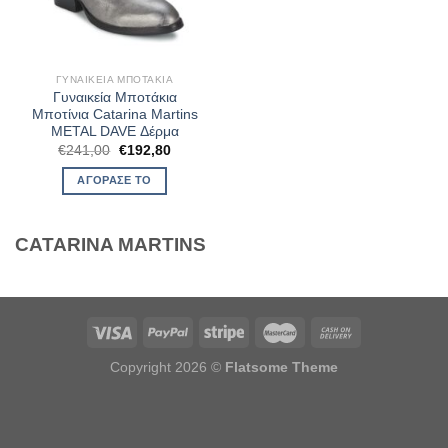
ΓΥΝΑΙΚΕΊΑ ΜΠΟΤΆΚΙΑ
Γυναικεία Μποτάκια
Μποτίνια Catarina Martins
METAL DAVE Δέρμα
Original
Η
€
241,00
€
192,80
price
τρέχουσα
was:
τιμή
ΑΓΌΡΑΣΈ ΤΟ
€241,00.
είναι:
€192,80.
CATARINA MARTINS
Copyright 2026 ©
Flatsome Theme