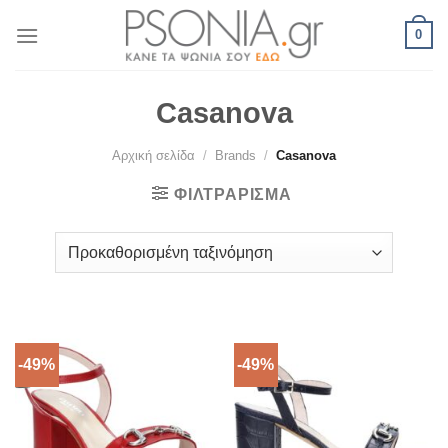
Skip
0
to
content
Casanova
Αρχική σελίδα
/
Brands
/
Casanova
ΦΙΛΤΡΆΡΙΣΜΑ
-49%
-49%