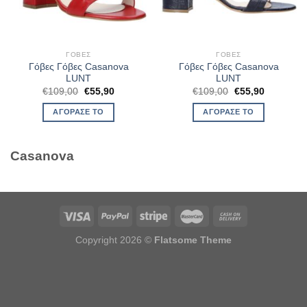
ΓΌΒΕΣ
ΓΌΒΕΣ
Γόβες Γόβες Casanova
Γόβες Γόβες Casanova
LUNT
LUNT
Original
Η
Original
Η
€
109,00
€
55,90
€
109,00
€
55,90
price
τρέχουσα
price
τρέχουσα
was:
τιμή
was:
τιμή
ΑΓΌΡΑΣΈ ΤΟ
ΑΓΌΡΑΣΈ ΤΟ
€109,00.
είναι:
€109,00.
είναι:
€55,90.
€55,90.
Casanova
Copyright 2026 ©
Flatsome Theme