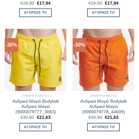
Original
Η
Original
Η
€
29,90
€
17,94
€
29,90
€
17,94
price
τρέχουσα
price
τρέχουσα
was:
τιμή
was:
τιμή
ΑΓΌΡΑΣΈ ΤΟ
ΑΓΌΡΑΣΈ ΤΟ
€29,90.
είναι:
€29,90.
είναι:
€17,94.
€17,94.
-30%
-30%
ΑΝΔΡΙΚΆ ΜΑΓΙΌ
ΑΝΔΡΙΚΆ ΜΑΓΙΌ
Ανδρικά Μαγιό Bodytalk
Ανδρικά Μαγιό Bodytalk
Ανδρικό Μαγιό
Ανδρικό Μαγιό
(9000079777_3083)
(9000079778_44609)
Original
Η
Original
Η
€
30,90
€
21,63
€
30,90
€
21,63
price
τρέχουσα
price
τρέχουσα
was:
τιμή
was:
τιμή
ΑΓΌΡΑΣΈ ΤΟ
ΑΓΌΡΑΣΈ ΤΟ
€30,90.
είναι:
€30,90.
είναι:
€21,63.
€21,63.