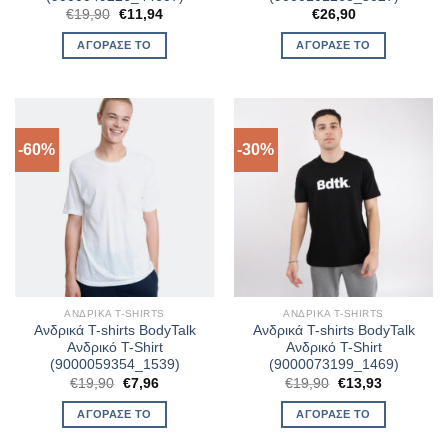
Original
Η
€
19,90
€
11,94
€
26,90
price
τρέχουσα
was:
τιμή
ΑΓΌΡΑΣΈ ΤΟ
ΑΓΌΡΑΣΈ ΤΟ
€19,90.
είναι:
€11,94.
-60%
-30%
ΑΝΔΡΙΚΆ T-SHIRTS
ΑΝΔΡΙΚΆ T-SHIRTS
Ανδρικά T-shirts BodyTalk
Ανδρικά T-shirts BodyTalk
Ανδρικό T-Shirt
Ανδρικό T-Shirt
(9000059354_1539)
(9000073199_1469)
Original
Η
Original
Η
€
19,90
€
7,96
€
19,90
€
13,93
price
τρέχουσα
price
τρέχουσα
was:
τιμή
was:
τιμή
ΑΓΌΡΑΣΈ ΤΟ
ΑΓΌΡΑΣΈ ΤΟ
€19,90.
είναι:
€19,90.
είναι:
€7,96.
€13,93.