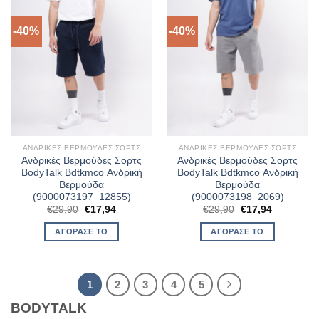
-40%
-40%
ΑΝΔΡΙΚΈΣ ΒΕΡΜΟΎΔΕΣ ΣΟΡΤΣ
ΑΝΔΡΙΚΈΣ ΒΕΡΜΟΎΔΕΣ ΣΟΡΤΣ
Ανδρικές Βερμούδες Σορτς
Ανδρικές Βερμούδες Σορτς
BodyTalk Bdtkmco Ανδρική
BodyTalk Bdtkmco Ανδρική
Βερμούδα
Βερμούδα
(9000073197_12855)
(9000073198_2069)
Original
Η
Original
Η
€
29,90
€
17,94
€
29,90
€
17,94
price
τρέχουσα
price
τρέχουσα
was:
τιμή
was:
τιμή
ΑΓΌΡΑΣΈ ΤΟ
ΑΓΌΡΑΣΈ ΤΟ
€29,90.
είναι:
€29,90.
είναι:
€17,94.
€17,94.
1
2
3
4
5
BODYTALK