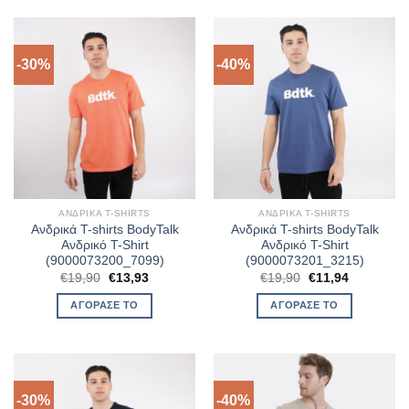
-30%
-40%
ΑΝΔΡΙΚΆ T-SHIRTS
ΑΝΔΡΙΚΆ T-SHIRTS
Ανδρικά T-shirts BodyTalk
Ανδρικά T-shirts BodyTalk
Ανδρικό T-Shirt
Ανδρικό T-Shirt
(9000073200_7099)
(9000073201_3215)
Original
Η
Original
Η
€
19,90
€
13,93
€
19,90
€
11,94
price
τρέχουσα
price
τρέχουσα
was:
τιμή
was:
τιμή
ΑΓΌΡΑΣΈ ΤΟ
ΑΓΌΡΑΣΈ ΤΟ
€19,90.
είναι:
€19,90.
είναι:
€13,93.
€11,94.
-30%
-40%