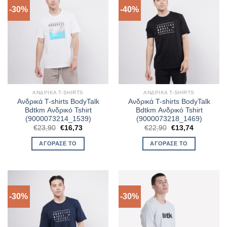
-30%
-40%
ΑΝΔΡΙΚΆ T-SHIRTS
ΑΝΔΡΙΚΆ T-SHIRTS
Ανδρικά T-shirts BodyTalk
Ανδρικά T-shirts BodyTalk
Bdtkm Ανδρικό Tshirt
Bdtkm Ανδρικό Tshirt
(9000073214_1539)
(9000073218_1469)
Original
Η
Original
Η
€
23,90
€
16,73
€
22,90
€
13,74
price
τρέχουσα
price
τρέχουσα
was:
τιμή
was:
τιμή
ΑΓΌΡΑΣΈ ΤΟ
ΑΓΌΡΑΣΈ ΤΟ
€23,90.
είναι:
€22,90.
είναι:
€16,73.
€13,74.
-30%
-30%