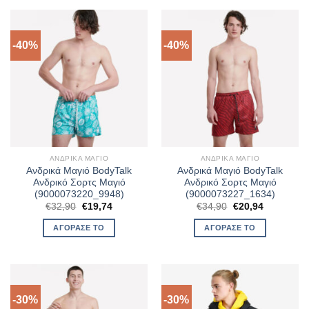
-40%
-40%
ΑΝΔΡΙΚΆ ΜΑΓΙΌ
ΑΝΔΡΙΚΆ ΜΑΓΙΌ
Ανδρικά Μαγιό BodyTalk
Ανδρικά Μαγιό BodyTalk
Ανδρικό Σορτς Μαγιό
Ανδρικό Σορτς Μαγιό
(9000073220_9948)
(9000073227_1634)
Original
Η
Original
Η
€
32,90
€
19,74
€
34,90
€
20,94
price
τρέχουσα
price
τρέχουσα
was:
τιμή
was:
τιμή
ΑΓΌΡΑΣΈ ΤΟ
ΑΓΌΡΑΣΈ ΤΟ
€32,90.
είναι:
€34,90.
είναι:
€19,74.
€20,94.
-30%
-30%