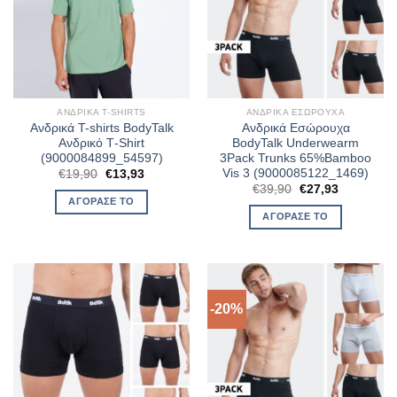
ΑΝΔΡΙΚΆ T-SHIRTS
ΑΝΔΡΙΚΆ ΕΣΏΡΟΥΧΑ
Ανδρικά T-shirts BodyTalk
Ανδρικά Εσώρουχα
Ανδρικό Τ-Shirt
BodyTalk Underwearm
(9000084899_54597)
3Pack Trunks 65%Bamboo
Vis 3 (9000085122_1469)
Original
Η
€
19,90
€
13,93
price
τρέχουσα
Original
Η
€
39,90
€
27,93
was:
τιμή
price
τρέχουσα
ΑΓΌΡΑΣΈ ΤΟ
€19,90.
είναι:
was:
τιμή
ΑΓΌΡΑΣΈ ΤΟ
€13,93.
€39,90.
είναι:
€27,93.
-20%