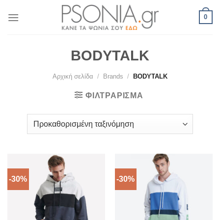
Skip
0
to
content
BODYTALK
Αρχική σελίδα
/
Brands
/
BODYTALK
ΦΙΛΤΡΆΡΙΣΜΑ
-30%
-30%