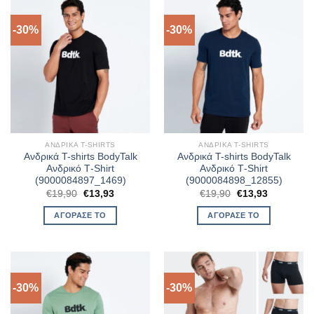
-30%
-30%
ΑΝΔΡΙΚΆ T-SHIRTS
ΑΝΔΡΙΚΆ T-SHIRTS
Ανδρικά T-shirts BodyTalk
Ανδρικά T-shirts BodyTalk
Ανδρικό Τ-Shirt
Ανδρικό Τ-Shirt
(9000084897_1469)
(9000084898_12855)
Original
Η
Original
Η
€
19,90
€
13,93
€
19,90
€
13,93
price
τρέχουσα
price
τρέχουσα
was:
τιμή
was:
τιμή
ΑΓΌΡΑΣΈ ΤΟ
ΑΓΌΡΑΣΈ ΤΟ
€19,90.
είναι:
€19,90.
είναι:
€13,93.
€13,93.
-30%
-30%