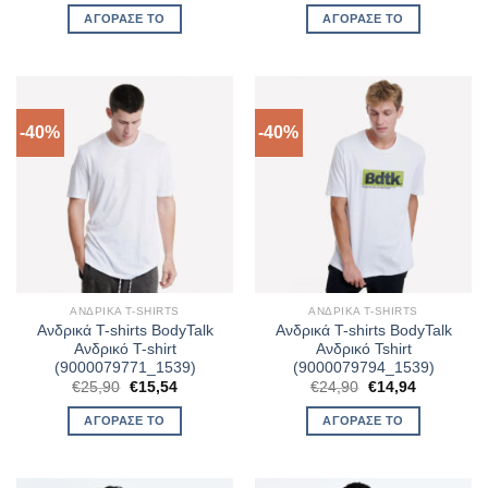
was:
τιμή
was:
τιμή
ΑΓΌΡΑΣΈ ΤΟ
ΑΓΌΡΑΣΈ ΤΟ
€23,90.
είναι:
€23,90.
είναι:
€14,34.
€14,34.
-40%
-40%
ΑΝΔΡΙΚΆ T-SHIRTS
ΑΝΔΡΙΚΆ T-SHIRTS
Ανδρικά T-shirts BodyTalk
Ανδρικά T-shirts BodyTalk
Ανδρικό T-shirt
Ανδρικό Tshirt
(9000079771_1539)
(9000079794_1539)
Original
Η
Original
Η
€
25,90
€
15,54
€
24,90
€
14,94
price
τρέχουσα
price
τρέχουσα
was:
τιμή
was:
τιμή
ΑΓΌΡΑΣΈ ΤΟ
ΑΓΌΡΑΣΈ ΤΟ
€25,90.
είναι:
€24,90.
είναι:
€15,54.
€14,94.