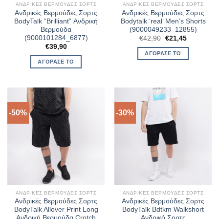
ΑΝΔΡΙΚΈΣ ΒΕΡΜΟΎΔΕΣ ΣΟΡΤΣ
ΑΝΔΡΙΚΈΣ ΒΕΡΜΟΎΔΕΣ ΣΟΡΤΣ
Ανδρικές Βερμούδες Σορτς
Ανδρικές Βερμούδες Σορτς
BodyTalk ”Brilliant” Ανδρική
Bodytalk ‘real’ Men’s Shorts
Βερμούδα
(9000049233_12855)
(9000101284_6877)
Original
Η
€
42,90
€
21,45
price
τρέχουσα
€
39,90
was:
τιμή
ΑΓΌΡΑΣΈ ΤΟ
€42,90.
είναι:
ΑΓΌΡΑΣΈ ΤΟ
€21,45.
-50%
-30%
ΑΝΔΡΙΚΈΣ ΒΕΡΜΟΎΔΕΣ ΣΟΡΤΣ
ΑΝΔΡΙΚΈΣ ΒΕΡΜΟΎΔΕΣ ΣΟΡΤΣ
Ανδρικές Βερμούδες Σορτς
Ανδρικές Βερμούδες Σορτς
BodyTalk Allover Print Long
BodyTalk Bdtkm Walkshort
Ανδρική Βερμούδα Crotch
Ανδρικό Σορτς