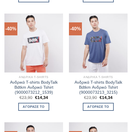
€23,90.
είναι:
€23,90.
είναι:
€14,34.
€16,73.
-40%
-40%
ΑΝΔΡΙΚΆ T-SHIRTS
ΑΝΔΡΙΚΆ T-SHIRTS
Ανδρικά T-shirts BodyTalk
Ανδρικά T-shirts BodyTalk
Bdtkm Ανδρικό Tshirt
Bdtkm Ανδρικό Tshirt
(9000073212_1539)
(9000073213_3215)
Original
Η
Original
Η
€
23,90
€
14,34
€
23,90
€
14,34
price
τρέχουσα
price
τρέχουσα
was:
τιμή
was:
τιμή
ΑΓΌΡΑΣΈ ΤΟ
ΑΓΌΡΑΣΈ ΤΟ
€23,90.
είναι:
€23,90.
είναι:
€14,34.
€14,34.