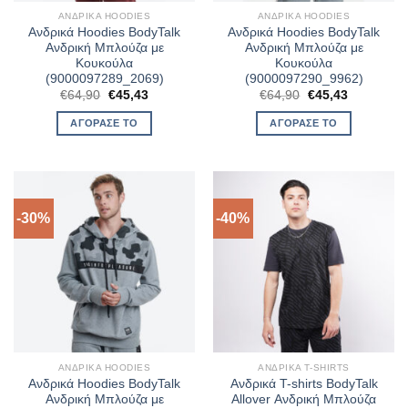
ΑΝΔΡΙΚΆ HOODIES
ΑΝΔΡΙΚΆ HOODIES
Ανδρικά Hoodies BodyTalk
Ανδρικά Hoodies BodyTalk
Ανδρική Μπλούζα με
Ανδρική Μπλούζα με
Κουκούλα
Κουκούλα
(9000097289_2069)
(9000097290_9962)
Original
Η
Original
Η
€
64,90
€
45,43
€
64,90
€
45,43
price
τρέχουσα
price
τρέχουσα
was:
τιμή
was:
τιμή
ΑΓΌΡΑΣΈ ΤΟ
ΑΓΌΡΑΣΈ ΤΟ
€64,90.
είναι:
€64,90.
είναι:
€45,43.
€45,43.
-30%
-40%
ΑΝΔΡΙΚΆ HOODIES
ΑΝΔΡΙΚΆ T-SHIRTS
Ανδρικά Hoodies BodyTalk
Ανδρικά T-shirts BodyTalk
Ανδρική Μπλούζα με
Allover Ανδρική Μπλούζα