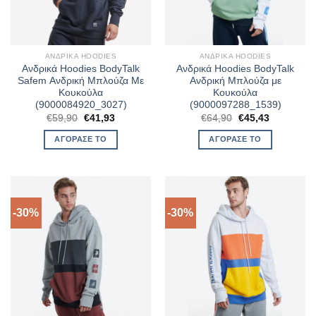
ΑΝΔΡΙΚΆ HOODIES
ΑΝΔΡΙΚΆ HOODIES
Ανδρικά Hoodies BodyTalk
Ανδρικά Hoodies BodyTalk
Safem Ανδρική Μπλούζα Με
Ανδρική Μπλούζα με
Κουκούλα
Κουκούλα
(9000084920_3027)
(9000097288_1539)
Original
Η
Original
Η
€
59,90
€
41,93
€
64,90
€
45,43
price
τρέχουσα
price
τρέχουσα
was:
τιμή
was:
τιμή
ΑΓΌΡΑΣΈ ΤΟ
ΑΓΌΡΑΣΈ ΤΟ
€59,90.
είναι:
€64,90.
είναι:
€41,93.
€45,43.
-30%
-30%