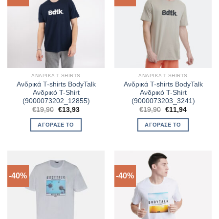
ΑΝΔΡΙΚΆ T-SHIRTS
ΑΝΔΡΙΚΆ T-SHIRTS
Ανδρικά T-shirts BodyTalk
Ανδρικά T-shirts BodyTalk
Ανδρικό T-Shirt
Ανδρικό T-Shirt
(9000073202_12855)
(9000073203_3241)
Original
Η
Original
Η
€
19,90
€
13,93
€
19,90
€
11,94
price
τρέχουσα
price
τρέχουσα
was:
τιμή
was:
τιμή
ΑΓΌΡΑΣΈ ΤΟ
ΑΓΌΡΑΣΈ ΤΟ
€19,90.
είναι:
€19,90.
είναι:
€13,93.
€11,94.
-40%
-40%