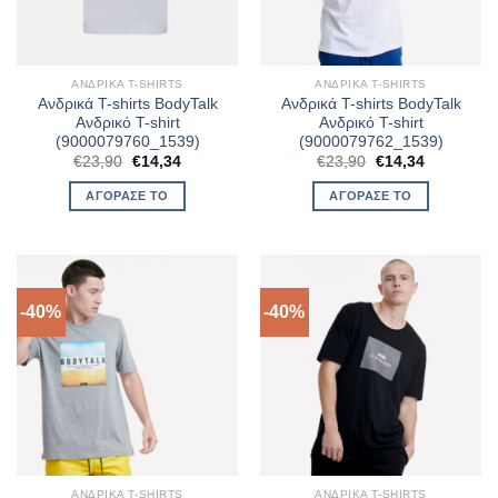
ΑΝΔΡΙΚΆ T-SHIRTS
ΑΝΔΡΙΚΆ T-SHIRTS
Ανδρικά T-shirts BodyTalk
Ανδρικά T-shirts BodyTalk
Ανδρικό T-shirt
Ανδρικό T-shirt
(9000079760_1539)
(9000079762_1539)
Original
Η
Original
Η
€
23,90
€
14,34
€
23,90
€
14,34
price
τρέχουσα
price
τρέχουσα
was:
τιμή
was:
τιμή
ΑΓΌΡΑΣΈ ΤΟ
ΑΓΌΡΑΣΈ ΤΟ
€23,90.
είναι:
€23,90.
είναι:
€14,34.
€14,34.
-40%
-40%
ΑΝΔΡΙΚΆ T-SHIRTS
ΑΝΔΡΙΚΆ T-SHIRTS