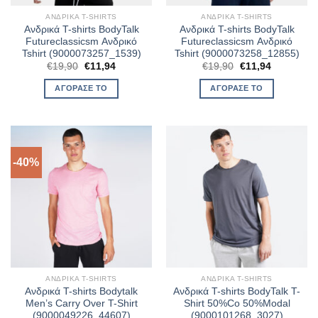
ΑΝΔΡΙΚΆ T-SHIRTS
ΑΝΔΡΙΚΆ T-SHIRTS
Ανδρικά T-shirts BodyTalk
Ανδρικά T-shirts BodyTalk
Futureclassicsm Ανδρικό
Futureclassicsm Ανδρικό
Tshirt (9000073257_1539)
Tshirt (9000073258_12855)
Original
Η
Original
Η
€
19,90
€
11,94
€
19,90
€
11,94
price
τρέχουσα
price
τρέχουσα
was:
τιμή
was:
τιμή
ΑΓΌΡΑΣΈ ΤΟ
ΑΓΌΡΑΣΈ ΤΟ
€19,90.
είναι:
€19,90.
είναι:
€11,94.
€11,94.
-40%
ΑΝΔΡΙΚΆ T-SHIRTS
ΑΝΔΡΙΚΆ T-SHIRTS
Ανδρικά T-shirts Bodytalk
Ανδρικά T-shirts BodyTalk T-
Men’s Carry Over T-Shirt
Shirt 50%Co 50%Modal
(9000049226_44607)
(9000101268_3027)