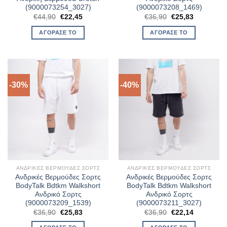
(9000073254_3027)
(9000073208_1469)
Original
Η
Original
Η
€
44,90
€
22,45
€
36,90
€
25,83
price
τρέχουσα
price
τρέχουσα
was:
τιμή
was:
τιμή
ΑΓΌΡΑΣΈ ΤΟ
ΑΓΌΡΑΣΈ ΤΟ
€44,90.
είναι:
€36,90.
είναι:
€22,45.
€25,83.
-30%
-40%
ΑΝΔΡΙΚΈΣ ΒΕΡΜΟΎΔΕΣ ΣΟΡΤΣ
ΑΝΔΡΙΚΈΣ ΒΕΡΜΟΎΔΕΣ ΣΟΡΤΣ
Ανδρικές Βερμούδες Σορτς
Ανδρικές Βερμούδες Σορτς
BodyTalk Bdtkm Walkshort
BodyTalk Bdtkm Walkshort
Ανδρικό Σορτς
Ανδρικό Σορτς
(9000073209_1539)
(9000073211_3027)
Original
Η
Original
Η
€
36,90
€
25,83
€
36,90
€
22,14
price
τρέχουσα
price
τρέχουσα
was:
τιμή
was:
τιμή