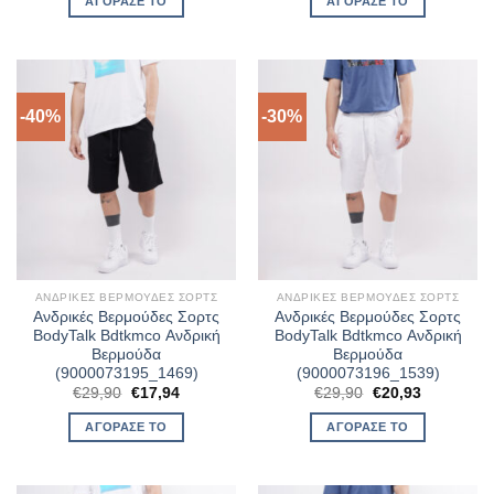
ΑΓΌΡΑΣΈ ΤΟ
ΑΓΌΡΑΣΈ ΤΟ
€36,90.
είναι:
€36,90.
είναι:
€25,83.
€22,14.
-40%
-30%
ΑΝΔΡΙΚΈΣ ΒΕΡΜΟΎΔΕΣ ΣΟΡΤΣ
ΑΝΔΡΙΚΈΣ ΒΕΡΜΟΎΔΕΣ ΣΟΡΤΣ
Ανδρικές Βερμούδες Σορτς
Ανδρικές Βερμούδες Σορτς
BodyTalk Bdtkmco Ανδρική
BodyTalk Bdtkmco Ανδρική
Βερμούδα
Βερμούδα
(9000073195_1469)
(9000073196_1539)
Original
Η
Original
Η
€
29,90
€
17,94
€
29,90
€
20,93
price
τρέχουσα
price
τρέχουσα
was:
τιμή
was:
τιμή
ΑΓΌΡΑΣΈ ΤΟ
ΑΓΌΡΑΣΈ ΤΟ
€29,90.
είναι:
€29,90.
είναι:
€17,94.
€20,93.