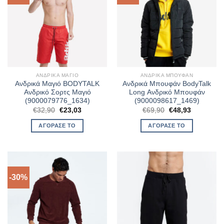
ΑΝΔΡΙΚΆ ΜΑΓΙΌ
ΑΝΔΡΙΚΆ ΜΠΟΥΦΆΝ
Ανδρικά Μαγιό BODYTALK
Ανδρικά Μπουφάν BodyTalk
Ανδρικό Σορτς Μαγιό
Long Ανδρικό Μπουφάν
(9000079776_1634)
(9000098617_1469)
Original
Η
Original
Η
€
32,90
€
23,03
€
69,90
€
48,93
price
τρέχουσα
price
τρέχουσα
was:
τιμή
was:
τιμή
ΑΓΌΡΑΣΈ ΤΟ
ΑΓΌΡΑΣΈ ΤΟ
€32,90.
είναι:
€69,90.
είναι:
€23,03.
€48,93.
-30%