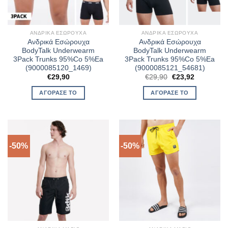
ΑΝΔΡΙΚΆ ΕΣΏΡΟΥΧΑ
ΑΝΔΡΙΚΆ ΕΣΏΡΟΥΧΑ
Ανδρικά Εσώρουχα
Ανδρικά Εσώρουχα
BodyTalk Underwearm
BodyTalk Underwearm
3Pack Trunks 95%Co 5%Ea
3Pack Trunks 95%Co 5%Ea
(9000085120_1469)
(9000085121_54681)
Original
Η
€
29,90
€
29,90
€
23,92
price
τρέχουσα
was:
τιμή
ΑΓΌΡΑΣΈ ΤΟ
ΑΓΌΡΑΣΈ ΤΟ
€29,90.
είναι:
€23,92.
-50%
-50%