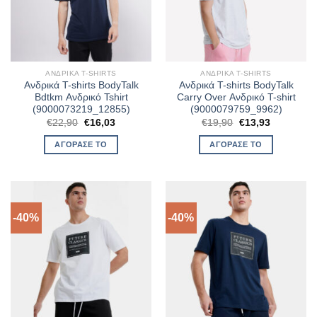
ΑΝΔΡΙΚΆ T-SHIRTS
ΑΝΔΡΙΚΆ T-SHIRTS
Ανδρικά T-shirts BodyTalk
Ανδρικά T-shirts BodyTalk
Bdtkm Ανδρικό Tshirt
Carry Over Ανδρικό T-shirt
(9000073219_12855)
(9000079759_9962)
Original
Η
Original
Η
€
22,90
€
16,03
€
19,90
€
13,93
price
τρέχουσα
price
τρέχουσα
was:
τιμή
was:
τιμή
ΑΓΌΡΑΣΈ ΤΟ
ΑΓΌΡΑΣΈ ΤΟ
€22,90.
είναι:
€19,90.
είναι:
€16,03.
€13,93.
-40%
-40%