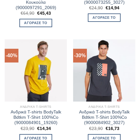
Κουκούλα
(9000073255_3027)
(9000097291_2069)
Original
Η
€
24,90
€
14,94
price
τρέχουσα
Original
Η
€
64,90
€
45,43
was:
τιμή
price
τρέχουσα
ΑΓΌΡΑΣΈ ΤΟ
€24,90.
είναι:
was:
τιμή
ΑΓΌΡΑΣΈ ΤΟ
€14,94.
€64,90.
είναι:
€45,43.
-40%
-30%
ΑΝΔΡΙΚΆ T-SHIRTS
ΑΝΔΡΙΚΆ T-SHIRTS
Ανδρικά T-shirts BodyTalk
Ανδρικά T-shirts BodyTalk
Bdtkm T-Shirt 100%Co
Bdtkm T-Shirt 100%Co
(9000084901_19260)
(9000084902_3027)
Original
Η
Original
Η
€
23,90
€
14,34
€
23,90
€
16,73
price
τρέχουσα
price
τρέχουσα
was:
τιμή
was:
τιμή
ΑΓΌΡΑΣΈ ΤΟ
ΑΓΌΡΑΣΈ ΤΟ