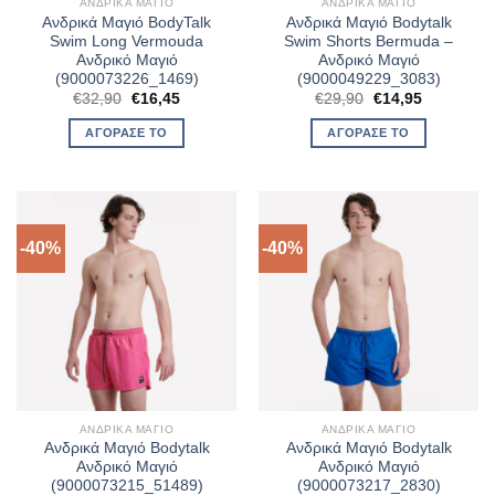
ΑΝΔΡΙΚΆ ΜΑΓΙΌ
ΑΝΔΡΙΚΆ ΜΑΓΙΌ
Ανδρικά Μαγιό BodyTalk
Ανδρικά Μαγιό Bodytalk
Swim Long Vermouda
Swim Shorts Bermuda –
Ανδρικό Μαγιό
Ανδρικό Μαγιό
(9000073226_1469)
(9000049229_3083)
Original
Η
Original
Η
€
32,90
€
16,45
€
29,90
€
14,95
price
τρέχουσα
price
τρέχουσα
was:
τιμή
was:
τιμή
ΑΓΌΡΑΣΈ ΤΟ
ΑΓΌΡΑΣΈ ΤΟ
€32,90.
είναι:
€29,90.
είναι:
€16,45.
€14,95.
-40%
-40%
ΑΝΔΡΙΚΆ ΜΑΓΙΌ
ΑΝΔΡΙΚΆ ΜΑΓΙΌ
Ανδρικά Μαγιό Bodytalk
Ανδρικά Μαγιό Bodytalk
Ανδρικό Μαγιό
Ανδρικό Μαγιό
(9000073215_51489)
(9000073217_2830)