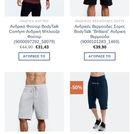
ΑΝΔΡΙΚΆ ΦΟΎΤΕΡ
ΑΝΔΡΙΚΈΣ ΒΕΡΜΟΎΔΕΣ ΣΟΡΤΣ
Ανδρικά Φούτερ BodyTalk
Ανδρικές Βερμούδες Σορτς
Comfym Ανδρική Μπλούζα
BodyTalk ”Brilliant” Ανδρική
Φούτερ
Βερμούδα
(9000097292_58079)
(9000101283_1469)
Original
Η
€
44,90
€
31,43
€
39,90
price
τρέχουσα
was:
τιμή
ΑΓΌΡΑΣΈ ΤΟ
ΑΓΌΡΑΣΈ ΤΟ
€44,90.
είναι:
€31,43.
-50%