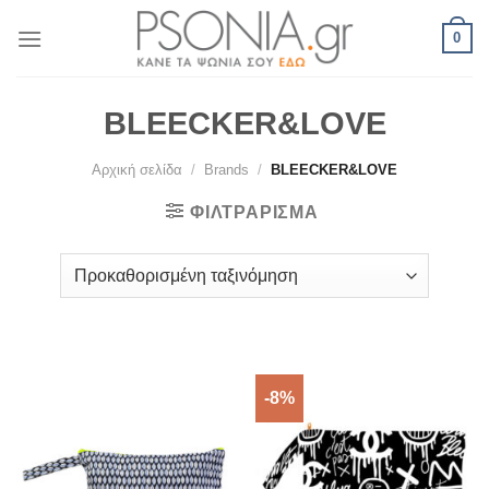
Skip
0
to
content
BLEECKER&LOVE
Αρχική σελίδα
/
Brands
/
BLEECKER&LOVE
ΦΙΛΤΡΆΡΙΣΜΑ
-8%