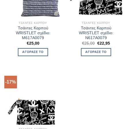
ΤΣΆΝΤΕΣ ΚΑΡΠΟΎ
ΤΣΆΝΤΕΣ ΚΑΡΠΟΎ
Τσάντες Καρπού
Τσάντες Καρπού
WRISTLET σχέδιο:
WRISTLET σχέδιο:
M617A0079
N617A0079
Original
Η
€
25,00
€
25,00
€
22,95
price
τρέχουσα
was:
τιμή
ΑΓΌΡΑΣΈ ΤΟ
ΑΓΌΡΑΣΈ ΤΟ
€25,00.
είναι:
€22,95.
-17%