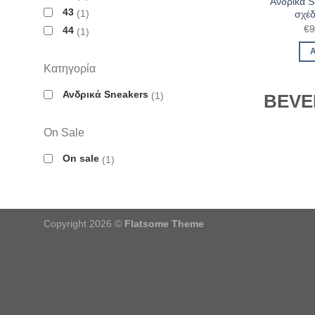
Ανδρικά 
43
1
σχέδ
€
9
44
1
Κατηγορία
Ανδρικά Sneakers
1
BEVE
On Sale
On sale
1
Copyright 2026 ©
Flatsome Theme