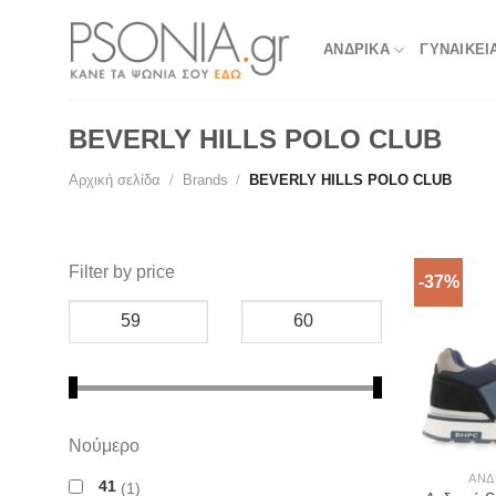
Skip
to
ΑΝΔΡΙΚΑ
ΓΥΝΑΙΚΕΙ
content
BEVERLY HILLS POLO CLUB
Αρχική σελίδα
/
Brands
/
BEVERLY HILLS POLO CLUB
Filter by price
-37%
Νούμερο
ΑΝΔ
41
1