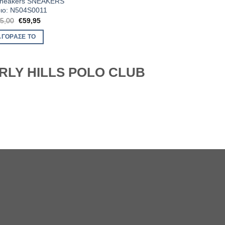
Sneakers SNEAKERS
ιο: N504S0011
Original
Η
5,00
€
59,95
price
τρέχουσα
was:
τιμή
ΑΓΌΡΑΣΈ ΤΟ
€95,00.
είναι:
€59,95.
RLY HILLS POLO CLUB