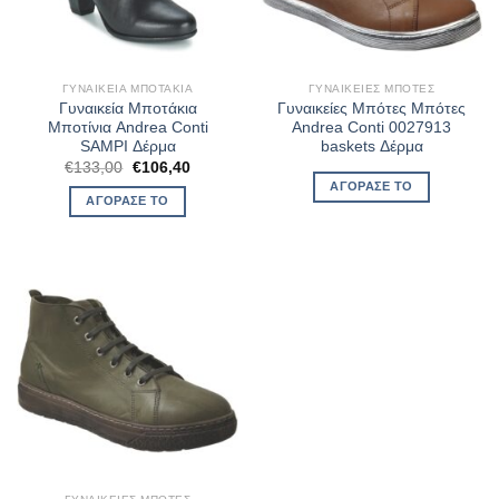
ΓΥΝΑΙΚΕΊΑ ΜΠΟΤΆΚΙΑ
ΓΥΝΑΙΚΕΊΕΣ ΜΠΌΤΕΣ
Γυναικεία Μποτάκια
Γυναικείες Μπότες Μπότες
Μποτίνια Andrea Conti
Andrea Conti 0027913
SAMPI Δέρμα
baskets Δέρμα
Original
Η
€
133,00
€
106,40
price
τρέχουσα
ΑΓΌΡΑΣΈ ΤΟ
was:
τιμή
ΑΓΌΡΑΣΈ ΤΟ
€133,00.
είναι:
€106,40.