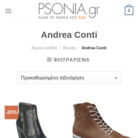
Skip
0
to
content
Andrea Conti
Αρχική σελίδα
/
Brands
/
Andrea Conti
ΦΙΛΤΡΆΡΙΣΜΑ
-20%