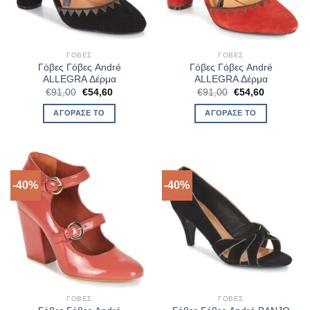
ΓΌΒΕΣ
ΓΌΒΕΣ
Γόβες Γόβες André
Γόβες Γόβες André
ALLEGRA Δέρμα
ALLEGRA Δέρμα
Original
Η
Original
Η
€
91,00
€
54,60
€
91,00
€
54,60
price
τρέχουσα
price
τρέχουσα
was:
τιμή
was:
τιμή
ΑΓΌΡΑΣΈ ΤΟ
ΑΓΌΡΑΣΈ ΤΟ
€91,00.
είναι:
€91,00.
είναι:
€54,60.
€54,60.
-40%
-40%
ΓΌΒΕΣ
ΓΌΒΕΣ