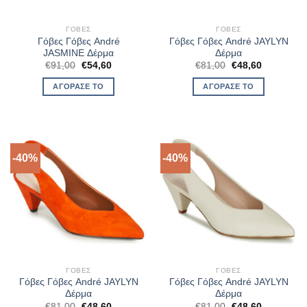
ΓΌΒΕΣ
ΓΌΒΕΣ
Γόβες Γόβες André
Γόβες Γόβες André JAYLYN
JASMINE Δέρμα
Δέρμα
Original
Η
Original
Η
€
91,00
€
54,60
€
81,00
€
48,60
price
τρέχουσα
price
τρέχουσα
was:
τιμή
was:
τιμή
ΑΓΌΡΑΣΈ ΤΟ
ΑΓΌΡΑΣΈ ΤΟ
€91,00.
είναι:
€81,00.
είναι:
€54,60.
€48,60.
-40%
-40%
ΓΌΒΕΣ
ΓΌΒΕΣ
Γόβες Γόβες André JAYLYN
Γόβες Γόβες André JAYLYN
Δέρμα
Δέρμα
Original
Η
Original
Η
€
81,00
€
48,60
€
81,00
€
48,60