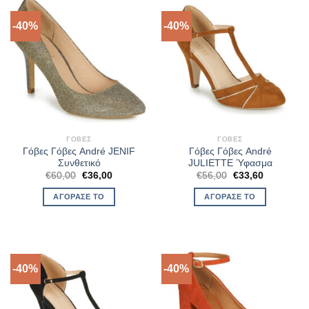
-40%
-40%
ΓΌΒΕΣ
ΓΌΒΕΣ
Γόβες Γόβες André JENIF
Γόβες Γόβες André
Συνθετικό
JULIETTE Ύφασμα
Original
Η
Original
Η
€
60,00
€
36,00
€
56,00
€
33,60
price
τρέχουσα
price
τρέχουσα
was:
τιμή
was:
τιμή
ΑΓΌΡΑΣΈ ΤΟ
ΑΓΌΡΑΣΈ ΤΟ
€60,00.
είναι:
€56,00.
είναι:
€36,00.
€33,60.
-40%
-40%