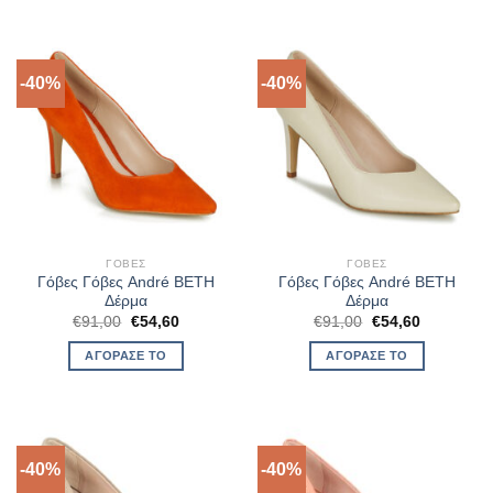
-40%
-40%
ΓΌΒΕΣ
ΓΌΒΕΣ
Γόβες Γόβες André BETH
Γόβες Γόβες André BETH
Δέρμα
Δέρμα
Original
Η
Original
Η
€
91,00
€
54,60
€
91,00
€
54,60
price
τρέχουσα
price
τρέχουσα
was:
τιμή
was:
τιμή
ΑΓΌΡΑΣΈ ΤΟ
ΑΓΌΡΑΣΈ ΤΟ
€91,00.
είναι:
€91,00.
είναι:
€54,60.
€54,60.
-40%
-40%