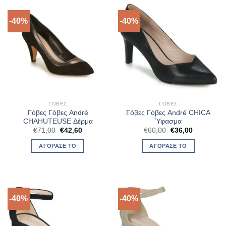
-40%
-40%
ΓΌΒΕΣ
ΓΌΒΕΣ
Γόβες Γόβες André
Γόβες Γόβες André CHICA
CHAHUTEUSE Δέρμα
Ύφασμα
Original
Η
Original
Η
€
71,00
€
42,60
€
60,00
€
36,00
price
τρέχουσα
price
τρέχουσα
was:
τιμή
was:
τιμή
ΑΓΌΡΑΣΈ ΤΟ
ΑΓΌΡΑΣΈ ΤΟ
€71,00.
είναι:
€60,00.
είναι:
€42,60.
€36,00.
-40%
-40%