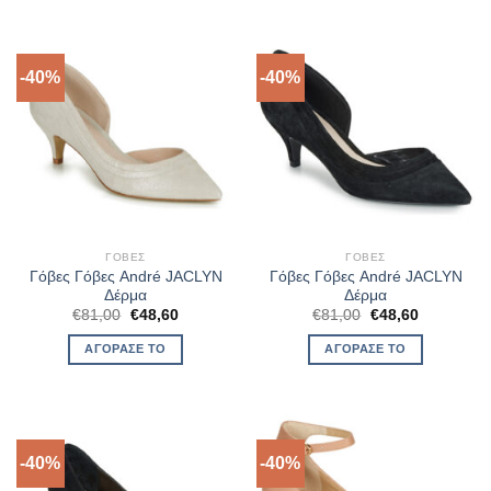
-40%
-40%
ΓΌΒΕΣ
ΓΌΒΕΣ
Γόβες Γόβες André JACLYN
Γόβες Γόβες André JACLYN
Δέρμα
Δέρμα
Original
Η
Original
Η
€
81,00
€
48,60
€
81,00
€
48,60
price
τρέχουσα
price
τρέχουσα
was:
τιμή
was:
τιμή
ΑΓΌΡΑΣΈ ΤΟ
ΑΓΌΡΑΣΈ ΤΟ
€81,00.
είναι:
€81,00.
είναι:
€48,60.
€48,60.
-40%
-40%