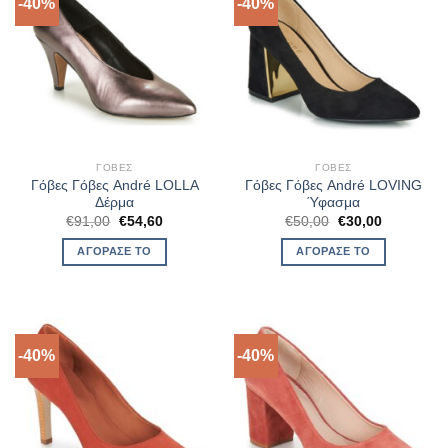
-40%
-40%
ΓΌΒΕΣ
ΓΌΒΕΣ
Γόβες Γόβες André LOLLA
Γόβες Γόβες André LOVING
Δέρμα
Ύφασμα
Original
Η
Original
Η
€
91,00
€
54,60
€
50,00
€
30,00
price
τρέχουσα
price
τρέχουσα
was:
τιμή
was:
τιμή
ΑΓΌΡΑΣΈ ΤΟ
ΑΓΌΡΑΣΈ ΤΟ
€91,00.
είναι:
€50,00.
είναι:
€54,60.
€30,00.
-40%
-40%