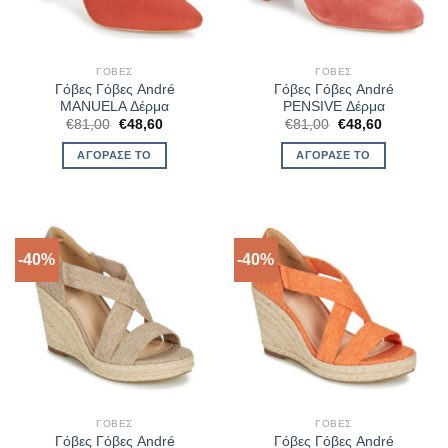
ΓΌΒΕΣ
ΓΌΒΕΣ
Γόβες Γόβες André
Γόβες Γόβες André
MANUELA Δέρμα
PENSIVE Δέρμα
Original
Η
Original
Η
€
81,00
€
48,60
€
81,00
€
48,60
price
τρέχουσα
price
τρέχουσα
was:
τιμή
was:
τιμή
ΑΓΌΡΑΣΈ ΤΟ
ΑΓΌΡΑΣΈ ΤΟ
€81,00.
είναι:
€81,00.
είναι:
€48,60.
€48,60.
-40%
-40%
ΓΌΒΕΣ
ΓΌΒΕΣ
Γόβες Γόβες André
Γόβες Γόβες André