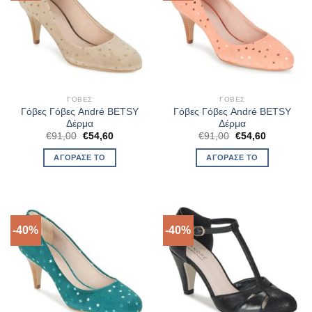
ΓΌΒΕΣ
ΓΌΒΕΣ
Γόβες Γόβες André BETSY
Γόβες Γόβες André BETSY
Δέρμα
Δέρμα
Original
Η
Original
Η
€
91,00
€
54,60
€
91,00
€
54,60
price
τρέχουσα
price
τρέχουσα
was:
τιμή
was:
τιμή
ΑΓΌΡΑΣΈ ΤΟ
ΑΓΌΡΑΣΈ ΤΟ
€91,00.
είναι:
€91,00.
είναι:
€54,60.
€54,60.
-40%
-40%