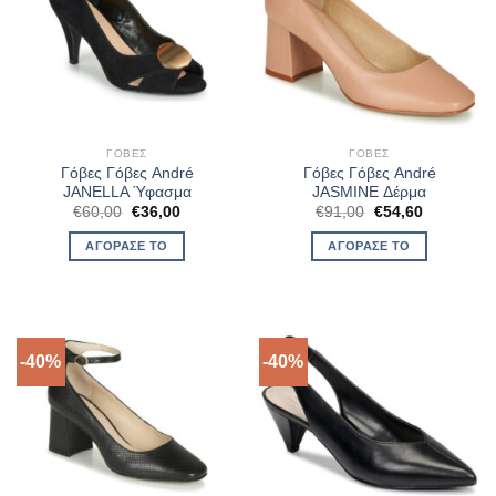
ΓΌΒΕΣ
ΓΌΒΕΣ
Γόβες Γόβες André
Γόβες Γόβες André
JANELLA Ύφασμα
JASMINE Δέρμα
Original
Η
Original
Η
€
60,00
€
36,00
€
91,00
€
54,60
price
τρέχουσα
price
τρέχουσα
was:
τιμή
was:
τιμή
ΑΓΌΡΑΣΈ ΤΟ
ΑΓΌΡΑΣΈ ΤΟ
€60,00.
είναι:
€91,00.
είναι:
€36,00.
€54,60.
-40%
-40%