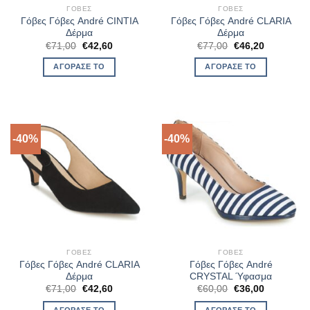
ΓΌΒΕΣ
ΓΌΒΕΣ
Γόβες Γόβες André CINTIA
Γόβες Γόβες André CLARIA
Δέρμα
Δέρμα
Original
Η
Original
Η
€
71,00
€
42,60
€
77,00
€
46,20
price
τρέχουσα
price
τρέχουσα
was:
τιμή
was:
τιμή
ΑΓΌΡΑΣΈ ΤΟ
ΑΓΌΡΑΣΈ ΤΟ
€71,00.
είναι:
€77,00.
είναι:
€42,60.
€46,20.
-40%
-40%
ΓΌΒΕΣ
ΓΌΒΕΣ
Γόβες Γόβες André CLARIA
Γόβες Γόβες André
Δέρμα
CRYSTAL Ύφασμα
Original
Η
Original
Η
€
71,00
€
42,60
€
60,00
€
36,00
price
τρέχουσα
price
τρέχουσα
was:
τιμή
was:
τιμή