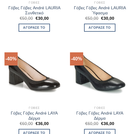
ΓΌΒΕΣ
ΓΌΒΕΣ
Γόβες Γόβες André LAURIA
Γόβες Γόβες André LAURIA
Συνθετικό
Ύφασμα
Original
Η
Original
Η
€
50,00
€
30,00
€
50,00
€
30,00
price
τρέχουσα
price
τρέχουσα
was:
τιμή
was:
τιμή
ΑΓΌΡΑΣΈ ΤΟ
ΑΓΌΡΑΣΈ ΤΟ
€50,00.
είναι:
€50,00.
είναι:
€30,00.
€30,00.
-40%
-40%
ΓΌΒΕΣ
ΓΌΒΕΣ
Γόβες Γόβες André LAYA
Γόβες Γόβες André LAYA
Δέρμα
Δέρμα
Original
Η
Original
Η
€
60,00
€
36,00
€
60,00
€
36,00
price
τρέχουσα
price
τρέχουσα
was:
τιμή
was:
τιμή
ΑΓΌΡΑΣΈ ΤΟ
ΑΓΌΡΑΣΈ ΤΟ