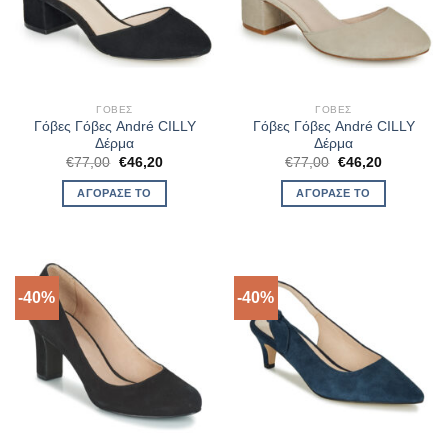
ΓΌΒΕΣ
ΓΌΒΕΣ
Γόβες Γόβες André CILLY
Γόβες Γόβες André CILLY
Δέρμα
Δέρμα
Original
Η
Original
Η
€
77,00
€
46,20
€
77,00
€
46,20
price
τρέχουσα
price
τρέχουσα
was:
τιμή
was:
τιμή
ΑΓΌΡΑΣΈ ΤΟ
ΑΓΌΡΑΣΈ ΤΟ
€77,00.
είναι:
€77,00.
είναι:
€46,20.
€46,20.
-40%
-40%