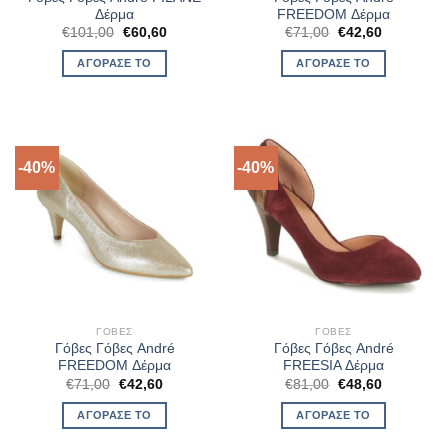
Δέρμα
FREEDOM Δέρμα
Original
Η
Original
Η
€
101,00
€
60,60
€
71,00
€
42,60
price
τρέχουσα
price
τρέχουσα
was:
τιμή
was:
τιμή
ΑΓΌΡΑΣΈ ΤΟ
ΑΓΌΡΑΣΈ ΤΟ
€101,00.
είναι:
€71,00.
είναι:
€60,60.
€42,60.
-40%
-40%
ΓΌΒΕΣ
ΓΌΒΕΣ
Γόβες Γόβες André
Γόβες Γόβες André
FREEDOM Δέρμα
FREESIA Δέρμα
Original
Η
Original
Η
€
71,00
€
42,60
€
81,00
€
48,60
price
τρέχουσα
price
τρέχουσα
was:
τιμή
was:
τιμή
ΑΓΌΡΑΣΈ ΤΟ
ΑΓΌΡΑΣΈ ΤΟ
€71,00.
είναι:
€81,00.
είναι:
€42,60.
€48,60.