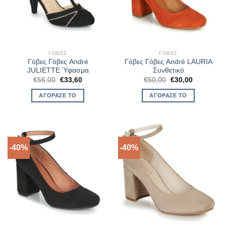
ΓΌΒΕΣ
ΓΌΒΕΣ
Γόβες Γόβες André
Γόβες Γόβες André LAURIA
JULIETTE Ύφασμα
Συνθετικό
Original
Η
Original
Η
€
56,00
€
33,60
€
50,00
€
30,00
price
τρέχουσα
price
τρέχουσα
was:
τιμή
was:
τιμή
ΑΓΌΡΑΣΈ ΤΟ
ΑΓΌΡΑΣΈ ΤΟ
€56,00.
είναι:
€50,00.
είναι:
€33,60.
€30,00.
-40%
-40%