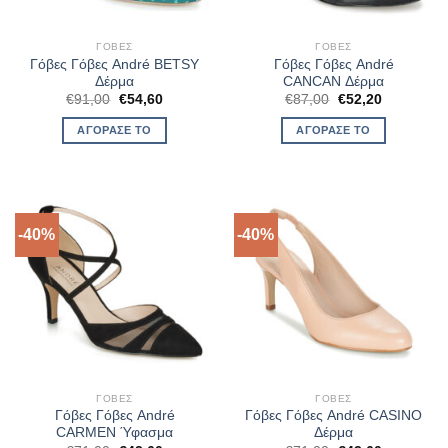
ΓΌΒΕΣ
ΓΌΒΕΣ
Γόβες Γόβες André BETSY
Γόβες Γόβες André
Δέρμα
CANCAN Δέρμα
Original
Η
Original
Η
€
91,00
€
54,60
€
87,00
€
52,20
price
τρέχουσα
price
τρέχουσα
was:
τιμή
was:
τιμή
ΑΓΌΡΑΣΈ ΤΟ
ΑΓΌΡΑΣΈ ΤΟ
€91,00.
είναι:
€87,00.
είναι:
€54,60.
€52,20.
-40%
-40%
ΓΌΒΕΣ
ΓΌΒΕΣ
Γόβες Γόβες André
Γόβες Γόβες André CASINO
CARMEN Ύφασμα
Δέρμα