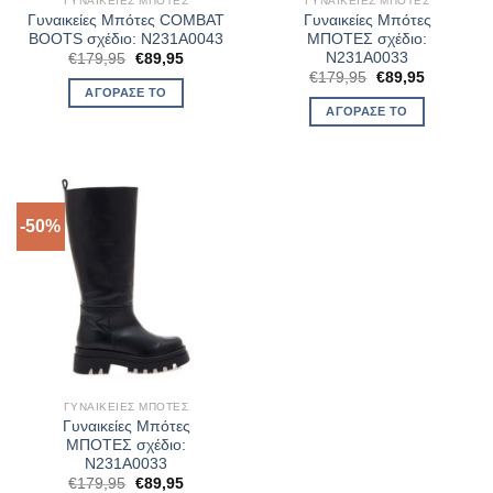
ΓΥΝΑΙΚΕΊΕΣ ΜΠΌΤΕΣ
ΓΥΝΑΙΚΕΊΕΣ ΜΠΌΤΕΣ
Γυναικείες Μπότες COMBAT
Γυναικείες Μπότες
BOOTS σχέδιο: N231A0043
ΜΠΟΤΕΣ σχέδιο:
N231A0033
Original
Η
€
179,95
€
89,95
price
τρέχουσα
Original
Η
€
179,95
€
89,95
was:
τιμή
price
τρέχουσα
ΑΓΌΡΑΣΈ ΤΟ
€179,95.
είναι:
was:
τιμή
ΑΓΌΡΑΣΈ ΤΟ
€89,95.
€179,95.
είναι:
€89,95.
-50%
ΓΥΝΑΙΚΕΊΕΣ ΜΠΌΤΕΣ
Γυναικείες Μπότες
ΜΠΟΤΕΣ σχέδιο:
N231A0033
Original
Η
€
179,95
€
89,95