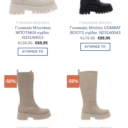
ΓΥΝΑΙΚΕΊΑ ΜΠΟΤΆΚΙΑ
ΓΥΝΑΙΚΕΊΕΣ ΜΠΌΤΕΣ
Γυναικεία Μποτάκια
Γυναικείες Μπότες COMBAT
ΜΠΟΤΑΚΙΑ σχέδιο:
BOOTS σχέδιο: N231A0043
N331A0013
Original
Η
€
179,95
€
89,95
price
τρέχουσα
Original
Η
€
139,95
€
69,95
was:
τιμή
price
τρέχουσα
ΑΓΌΡΑΣΈ ΤΟ
€179,95.
είναι:
was:
τιμή
ΑΓΌΡΑΣΈ ΤΟ
€89,95.
€139,95.
είναι:
€69,95.
-50%
-50%