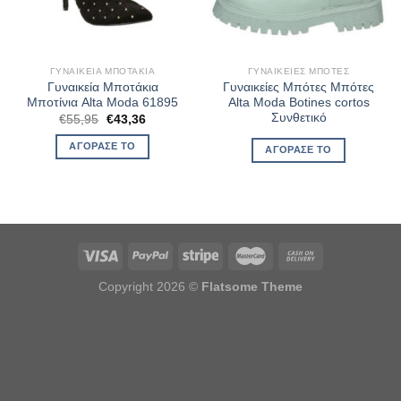
ΓΥΝΑΙΚΕΊΑ ΜΠΟΤΆΚΙΑ
ΓΥΝΑΙΚΕΊΕΣ ΜΠΌΤΕΣ
Γυναικεία Μποτάκια
Γυναικείες Μπότες Μπότες
Μποτίνια Alta Moda 61895
Alta Moda Botines cortos
Συνθετικό
Original
Η
€
55,95
€
43,36
price
τρέχουσα
was:
τιμή
ΑΓΌΡΑΣΈ ΤΟ
ΑΓΌΡΑΣΈ ΤΟ
€55,95.
είναι:
€43,36.
Copyright 2026 ©
Flatsome Theme