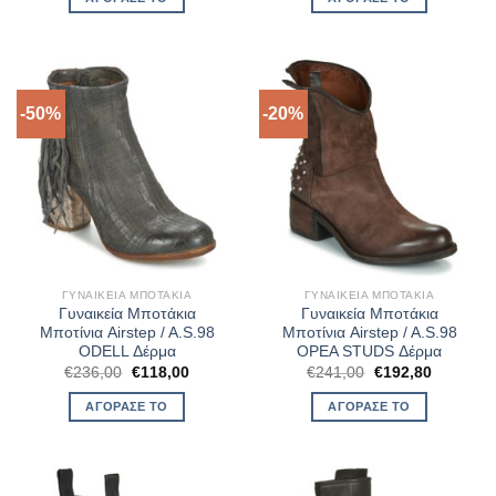
€276,00.
είναι:
€276,00.
είναι:
€193,20.
€207,00.
-50%
-20%
ΓΥΝΑΙΚΕΊΑ ΜΠΟΤΆΚΙΑ
ΓΥΝΑΙΚΕΊΑ ΜΠΟΤΆΚΙΑ
Γυναικεία Μποτάκια
Γυναικεία Μποτάκια
Μποτίνια Airstep / A.S.98
Μποτίνια Airstep / A.S.98
ODELL Δέρμα
OPEA STUDS Δέρμα
Original
Η
Original
Η
€
236,00
€
118,00
€
241,00
€
192,80
price
τρέχουσα
price
τρέχουσ
was:
τιμή
was:
τιμή
ΑΓΌΡΑΣΈ ΤΟ
ΑΓΌΡΑΣΈ ΤΟ
€236,00.
είναι:
€241,00.
είναι:
€118,00.
€192,80.