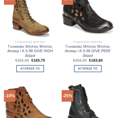
ΓΥΝΑΙΚΕΊΕΣ ΜΠΌΤΕΣ
ΓΥΝΑΙΚΕΊΕΣ ΜΠΌΤΕΣ
Γυναικείες Μπότες Μπότες
Γυναικείες Μπότες Μπότες
Airstep / A.S.98 GIVE HIGH
Airstep / A.S.98 GIVE PERF
Δέρμα
Δέρμα
Original
Η
Original
Η
€
255,00
€
165,75
€
204,00
€
183,60
price
τρέχουσα
price
τρέχουσ
was:
τιμή
was:
τιμή
ΑΓΌΡΑΣΈ ΤΟ
ΑΓΌΡΑΣΈ ΤΟ
€255,00.
είναι:
€204,00.
είναι:
€165,75.
€183,60.
-10%
-25%