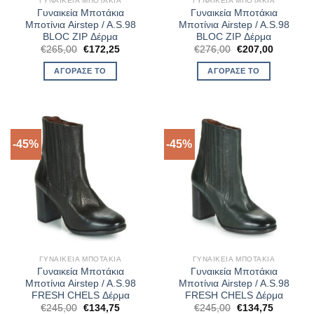
ΓΥΝΑΙΚΕΊΑ ΜΠΟΤΆΚΙΑ
ΓΥΝΑΙΚΕΊΑ ΜΠΟΤΆΚΙΑ
Γυναικεία Μποτάκια
Γυναικεία Μποτάκια
Μποτίνια Airstep / A.S.98
Μποτίνια Airstep / A.S.98
BLOC ZIP Δέρμα
BLOC ZIP Δέρμα
Original
Η
Original
Η
€
265,00
€
172,25
€
276,00
€
207,00
price
τρέχουσα
price
τρέχουσ
was:
τιμή
was:
τιμή
ΑΓΌΡΑΣΈ ΤΟ
ΑΓΌΡΑΣΈ ΤΟ
€265,00.
είναι:
€276,00.
είναι:
€172,25.
€207,00.
-45%
-45%
ΓΥΝΑΙΚΕΊΑ ΜΠΟΤΆΚΙΑ
ΓΥΝΑΙΚΕΊΑ ΜΠΟΤΆΚΙΑ
Γυναικεία Μποτάκια
Γυναικεία Μποτάκια
Μποτίνια Airstep / A.S.98
Μποτίνια Airstep / A.S.98
FRESH CHELS Δέρμα
FRESH CHELS Δέρμα
Original
Η
Original
Η
€
245,00
€
134,75
€
245,00
€
134,75