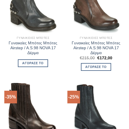
ΓΥΝΑΙΚΕΊΕΣ ΜΠΌΤΕΣ
ΓΥΝΑΙΚΕΊΕΣ ΜΠΌΤΕΣ
Γυναικείες Μπότες Μπότες
Γυναικείες Μπότες Μπότες
Airstep / A.S.98 NOVA 17
Airstep / A.S.98 NOVA 17
Δέρμα
Δέρμα
Original
Η
€
215,00
€
172,00
price
τρέχουσ
ΑΓΌΡΑΣΈ ΤΟ
was:
τιμή
ΑΓΌΡΑΣΈ ΤΟ
€215,00.
είναι:
€172,00.
-35%
-25%