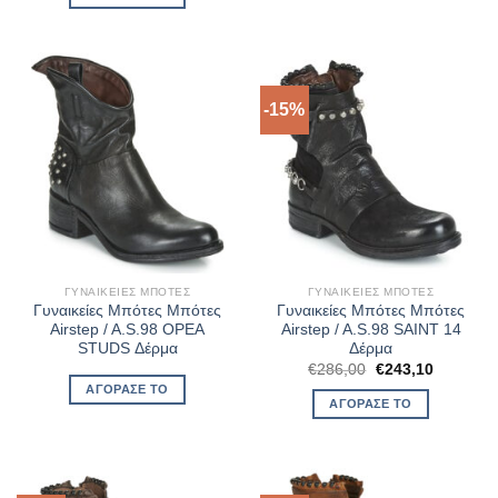
€261,00.
είναι:
€195,75.
-15%
ΓΥΝΑΙΚΕΊΕΣ ΜΠΌΤΕΣ
ΓΥΝΑΙΚΕΊΕΣ ΜΠΌΤΕΣ
Γυναικείες Μπότες Μπότες
Γυναικείες Μπότες Μπότες
Airstep / A.S.98 OPEA
Airstep / A.S.98 SAINT 14
STUDS Δέρμα
Δέρμα
Original
Η
€
286,00
€
243,10
price
τρέχουσ
ΑΓΌΡΑΣΈ ΤΟ
was:
τιμή
ΑΓΌΡΑΣΈ ΤΟ
€286,00.
είναι:
€243,10.