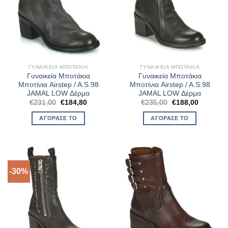
ΓΥΝΑΙΚΕΊΑ ΜΠΟΤΆΚΙΑ
ΓΥΝΑΙΚΕΊΑ ΜΠΟΤΆΚΙΑ
Γυναικεία Μποτάκια
Γυναικεία Μποτάκια
Μποτίνια Airstep / A.S.98
Μποτίνια Airstep / A.S.98
JAMAL LOW Δέρμα
JAMAL LOW Δέρμα
Original
Η
Original
Η
€
231,00
€
184,80
€
235,00
€
188,00
price
τρέχουσα
price
τρέχουσ
was:
τιμή
was:
τιμή
ΑΓΌΡΑΣΈ ΤΟ
ΑΓΌΡΑΣΈ ΤΟ
€231,00.
είναι:
€235,00.
είναι:
€184,80.
€188,00.
-30%