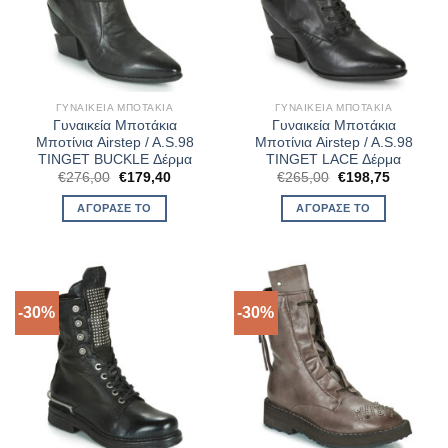
ΓΥΝΑΙΚΕΊΑ ΜΠΟΤΆΚΙΑ
ΓΥΝΑΙΚΕΊΑ ΜΠΟΤΆΚΙΑ
Γυναικεία Μποτάκια
Γυναικεία Μποτάκια
Μποτίνια Airstep / A.S.98
Μποτίνια Airstep / A.S.98
TINGET BUCKLE Δέρμα
TINGET LACE Δέρμα
Original
Η
Original
Η
€
276,00
€
179,40
€
265,00
€
198,75
price
τρέχουσα
price
τρέχουσ
was:
τιμή
was:
τιμή
ΑΓΌΡΑΣΈ ΤΟ
ΑΓΌΡΑΣΈ ΤΟ
€276,00.
είναι:
€265,00.
είναι:
€179,40.
€198,75.
-30%
-30%