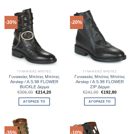
-30%
-20%
ΓΥΝΑΙΚΕΊΕΣ ΜΠΌΤΕΣ
ΓΥΝΑΙΚΕΊΕΣ ΜΠΌΤΕΣ
Γυναικείες Μπότες Μπότες
Γυναικείες Μπότες Μπότες
Airstep / A.S.98 FLOWER
Airstep / A.S.98 FLOWER
BUCKLE Δέρμα
ZIP Δέρμα
Original
Η
Original
Η
€
306,00
€
214,20
€
241,00
€
192,80
price
τρέχουσα
price
τρέχουσ
was:
τιμή
was:
τιμή
ΑΓΌΡΑΣΈ ΤΟ
ΑΓΌΡΑΣΈ ΤΟ
€306,00.
είναι:
€241,00.
είναι:
€214,20.
€192,80.
-35%
-10%