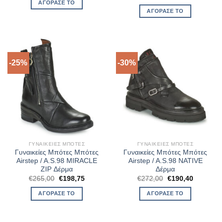
price
τρέχουσ
ΑΓΌΡΑΣΈ ΤΟ
€302,00.
είναι:
was:
τιμή
ΑΓΌΡΑΣΈ ΤΟ
€196,30.
€272,00.
είναι:
€204,00.
-25%
-30%
ΓΥΝΑΙΚΕΊΕΣ ΜΠΌΤΕΣ
ΓΥΝΑΙΚΕΊΕΣ ΜΠΌΤΕΣ
Γυναικείες Μπότες Μπότες
Γυναικείες Μπότες Μπότες
Airstep / A.S.98 MIRACLE
Airstep / A.S.98 NATIVE
ZIP Δέρμα
Δέρμα
Original
Η
Original
Η
€
265,00
€
198,75
€
272,00
€
190,40
price
τρέχουσα
price
τρέχουσ
was:
τιμή
was:
τιμή
ΑΓΌΡΑΣΈ ΤΟ
ΑΓΌΡΑΣΈ ΤΟ
€265,00.
είναι:
€272,00.
είναι:
€198,75.
€190,40.