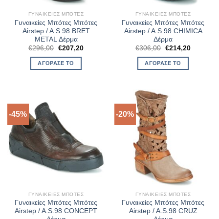
ΓΥΝΑΙΚΕΊΕΣ ΜΠΌΤΕΣ
ΓΥΝΑΙΚΕΊΕΣ ΜΠΌΤΕΣ
Γυναικείες Μπότες Μπότες
Γυναικείες Μπότες Μπότες
Airstep / A.S.98 BRET
Airstep / A.S.98 CHIMICA
METAL Δέρμα
Δέρμα
Original
Η
Original
Η
€
296,00
€
207,20
€
306,00
€
214,20
price
τρέχουσα
price
τρέχουσ
was:
τιμή
was:
τιμή
ΑΓΌΡΑΣΈ ΤΟ
ΑΓΌΡΑΣΈ ΤΟ
€296,00.
είναι:
€306,00.
είναι:
€207,20.
€214,20.
-45%
-20%
ΓΥΝΑΙΚΕΊΕΣ ΜΠΌΤΕΣ
ΓΥΝΑΙΚΕΊΕΣ ΜΠΌΤΕΣ
Γυναικείες Μπότες Μπότες
Γυναικείες Μπότες Μπότες
Airstep / A.S.98 CONCEPT
Airstep / A.S.98 CRUZ