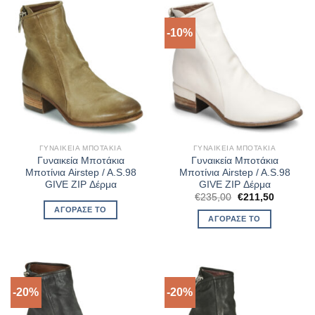
-10%
ΓΥΝΑΙΚΕΊΑ ΜΠΟΤΆΚΙΑ
ΓΥΝΑΙΚΕΊΑ ΜΠΟΤΆΚΙΑ
Γυναικεία Μποτάκια
Γυναικεία Μποτάκια
Μποτίνια Airstep / A.S.98
Μποτίνια Airstep / A.S.98
GIVE ZIP Δέρμα
GIVE ZIP Δέρμα
Original
Η
€
235,00
€
211,50
price
τρέχουσ
ΑΓΌΡΑΣΈ ΤΟ
was:
τιμή
ΑΓΌΡΑΣΈ ΤΟ
€235,00.
είναι:
€211,50.
-20%
-20%