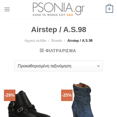
Skip
0
to
content
Airstep / A.S.98
Αρχική σελίδα
/
Brands
/
Airstep / A.S.98
ΦΙΛΤΡΆΡΙΣΜΑ
-29%
-25%