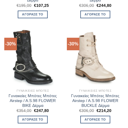
Δέρμα
Δέρμα
Original
Η
Original
Η
€
195,00
€
107,25
€
306,00
€
244,80
price
τρέχουσα
price
τρέχουσ
was:
τιμή
was:
τιμή
ΑΓΌΡΑΣΈ ΤΟ
ΑΓΌΡΑΣΈ ΤΟ
€195,00.
είναι:
€306,00.
είναι:
€107,25.
€244,80.
-30%
-30%
ΓΥΝΑΙΚΕΊΕΣ ΜΠΌΤΕΣ
ΓΥΝΑΙΚΕΊΕΣ ΜΠΌΤΕΣ
Γυναικείες Μπότες Μπότες
Γυναικείες Μπότες Μπότες
Airstep / A.S.98 FLOWER
Airstep / A.S.98 FLOWER
BIKE Δέρμα
BUCKLE Δέρμα
Original
Η
Original
Η
€
354,00
€
247,80
€
306,00
€
214,20
price
τρέχουσα
price
τρέχουσ
was:
τιμή
was:
τιμή
ΑΓΌΡΑΣΈ ΤΟ
ΑΓΌΡΑΣΈ ΤΟ
€354,00.
είναι:
€306,00.
είναι:
€247,80.
€214,20.