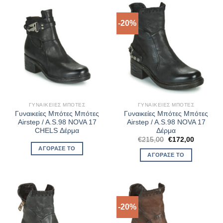
-20%
ΓΥΝΑΙΚΕΊΕΣ ΜΠΌΤΕΣ
ΓΥΝΑΙΚΕΊΕΣ ΜΠΌΤΕΣ
Γυναικείες Μπότες Μπότες
Γυναικείες Μπότες Μπότες
Airstep / A.S.98 NOVA 17
Airstep / A.S.98 NOVA 17
CHELS Δέρμα
Δέρμα
Original
Η
€
215,00
€
172,00
price
τρέχουσ
ΑΓΌΡΑΣΈ ΤΟ
was:
τιμή
ΑΓΌΡΑΣΈ ΤΟ
€215,00.
είναι:
€172,00.
-20%