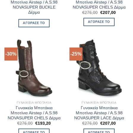
Μποτίνια Airstep / A.S.98
Μποτίνια Airstep / A.S.98
NOVASUPER BUCKLE
NOVASUPER CHELS Δέρμα
Δέρμα
Original
Η
€
276,00
€
207,00
price
τρέχουσ
was:
τιμή
ΑΓΌΡΑΣΈ ΤΟ
ΑΓΌΡΑΣΈ ΤΟ
€276,00.
είναι:
€207,00.
-30%
-25%
ΓΥΝΑΙΚΕΊΑ ΜΠΟΤΆΚΙΑ
ΓΥΝΑΙΚΕΊΑ ΜΠΟΤΆΚΙΑ
Γυναικεία Μποτάκια
Γυναικεία Μποτάκια
Μποτίνια Airstep / A.S.98
Μποτίνια Airstep / A.S.98
NOVASUPER CHELS Δέρμα
NOVASUPER LACE Δέρμα
Original
Η
Original
Η
€
276,00
€
193,20
€
276,00
€
207,00
price
τρέχουσα
price
τρέχουσ
was:
τιμή
was:
τιμή
ΑΓΌΡΑΣΈ ΤΟ
ΑΓΌΡΑΣΈ ΤΟ