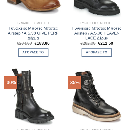
ΓΥΝΑΙΚΕΊΕΣ ΜΠΌΤΕΣ
ΓΥΝΑΙΚΕΊΕΣ ΜΠΌΤΕΣ
Γυναικείες Μπότες Μπότες
Γυναικείες Μπότες Μπότες
Airstep / A.S.98 GIVE PERF
Airstep / A.S.98 HEAVEN
Δέρμα
LACE Δέρμα
Original
Η
Original
Η
€
204,00
€
183,60
€
282,00
€
211,50
price
τρέχουσα
price
τρέχουσ
was:
τιμή
was:
τιμή
ΑΓΌΡΑΣΈ ΤΟ
ΑΓΌΡΑΣΈ ΤΟ
€204,00.
είναι:
€282,00.
είναι:
€183,60.
€211,50.
-30%
-35%