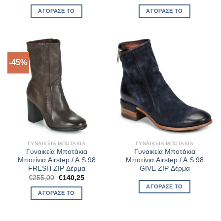
price
τρέχουσα
price
τρέχουσ
was:
τιμή
was:
τιμή
ΑΓΌΡΑΣΈ ΤΟ
ΑΓΌΡΑΣΈ ΤΟ
€245,00.
είναι:
€245,00.
είναι:
€134,75.
€134,75.
-45%
ΓΥΝΑΙΚΕΊΑ ΜΠΟΤΆΚΙΑ
ΓΥΝΑΙΚΕΊΑ ΜΠΟΤΆΚΙΑ
Γυναικεία Μποτάκια
Γυναικεία Μποτάκια
Μποτίνια Airstep / A.S.98
Μποτίνια Airstep / A.S.98
FRESH ZIP Δέρμα
GIVE ZIP Δέρμα
Original
Η
€
255,00
€
140,25
price
τρέχουσα
ΑΓΌΡΑΣΈ ΤΟ
was:
τιμή
ΑΓΌΡΑΣΈ ΤΟ
€255,00.
είναι:
€140,25.