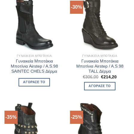
-30%
ΓΥΝΑΙΚΕΊΑ ΜΠΟΤΆΚΙΑ
ΓΥΝΑΙΚΕΊΑ ΜΠΟΤΆΚΙΑ
Γυναικεία Μποτάκια
Γυναικεία Μποτάκια
Μποτίνια Airstep / A.S.98
Μποτίνια Airstep / A.S.98
SAINTEC CHELS Δέρμα
TALL Δέρμα
Original
Η
€
306,00
€
214,20
price
τρέχουσ
ΑΓΌΡΑΣΈ ΤΟ
was:
τιμή
ΑΓΌΡΑΣΈ ΤΟ
€306,00.
είναι:
€214,20.
-35%
-25%