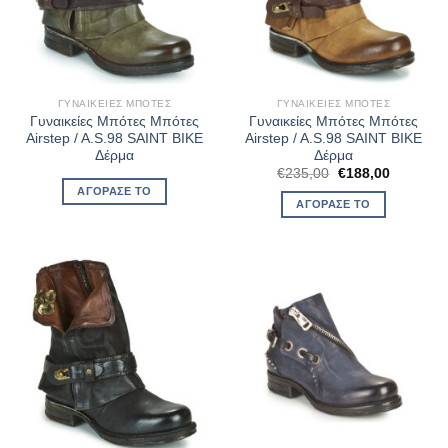
ΓΥΝΑΙΚΕΊΕΣ ΜΠΌΤΕΣ
ΓΥΝΑΙΚΕΊΕΣ ΜΠΌΤΕΣ
Γυναικείες Μπότες Μπότες
Γυναικείες Μπότες Μπότες
Airstep / A.S.98 SAINT BIKE
Airstep / A.S.98 SAINT BIKE
Δέρμα
Δέρμα
Original
Η
€
235,00
€
188,00
price
τρέχουσ
ΑΓΌΡΑΣΈ ΤΟ
was:
τιμή
ΑΓΌΡΑΣΈ ΤΟ
€235,00.
είναι:
€188,00.