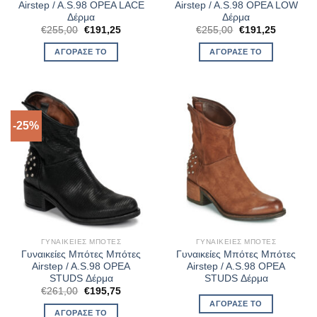
Airstep / A.S.98 OPEA LACE
Airstep / A.S.98 OPEA LOW
Δέρμα
Δέρμα
Original
Η
Original
Η
€
255,00
€
191,25
€
255,00
€
191,25
price
τρέχουσα
price
τρέχουσ
was:
τιμή
was:
τιμή
ΑΓΌΡΑΣΈ ΤΟ
ΑΓΌΡΑΣΈ ΤΟ
€255,00.
είναι:
€255,00.
είναι:
€191,25.
€191,25.
-25%
ΓΥΝΑΙΚΕΊΕΣ ΜΠΌΤΕΣ
ΓΥΝΑΙΚΕΊΕΣ ΜΠΌΤΕΣ
Γυναικείες Μπότες Μπότες
Γυναικείες Μπότες Μπότες
Airstep / A.S.98 OPEA
Airstep / A.S.98 OPEA
STUDS Δέρμα
STUDS Δέρμα
Original
Η
€
261,00
€
195,75
price
τρέχουσα
ΑΓΌΡΑΣΈ ΤΟ
was:
τιμή
ΑΓΌΡΑΣΈ ΤΟ