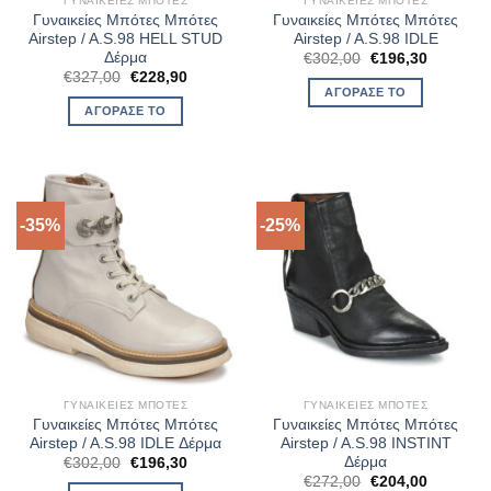
ΓΥΝΑΙΚΕΊΕΣ ΜΠΌΤΕΣ
ΓΥΝΑΙΚΕΊΕΣ ΜΠΌΤΕΣ
Γυναικείες Μπότες Μπότες
Γυναικείες Μπότες Μπότες
Airstep / A.S.98 HELL STUD
Airstep / A.S.98 IDLE
Δέρμα
Original
Η
€
302,00
€
196,30
price
τρέχουσ
Original
Η
€
327,00
€
228,90
was:
τιμή
price
τρέχουσα
ΑΓΌΡΑΣΈ ΤΟ
€302,00.
είναι:
was:
τιμή
ΑΓΌΡΑΣΈ ΤΟ
€196,30.
€327,00.
είναι:
€228,90.
-35%
-25%
ΓΥΝΑΙΚΕΊΕΣ ΜΠΌΤΕΣ
ΓΥΝΑΙΚΕΊΕΣ ΜΠΌΤΕΣ
Γυναικείες Μπότες Μπότες
Γυναικείες Μπότες Μπότες
Airstep / A.S.98 IDLE Δέρμα
Airstep / A.S.98 INSTINT
Δέρμα
Original
Η
€
302,00
€
196,30
price
τρέχουσα
Original
Η
€
272,00
€
204,00
was:
τιμή