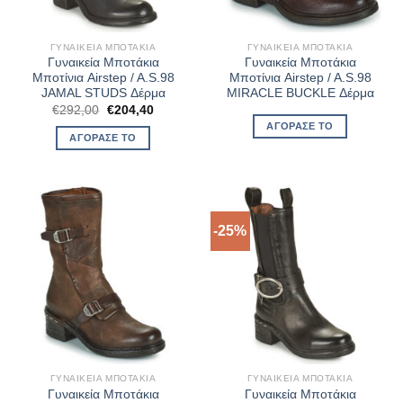
ΓΥΝΑΙΚΕΊΑ ΜΠΟΤΆΚΙΑ
ΓΥΝΑΙΚΕΊΑ ΜΠΟΤΆΚΙΑ
Γυναικεία Μποτάκια
Γυναικεία Μποτάκια
Μποτίνια Airstep / A.S.98
Μποτίνια Airstep / A.S.98
JAMAL STUDS Δέρμα
MIRACLE BUCKLE Δέρμα
Original
Η
€
292,00
€
204,40
price
τρέχουσα
ΑΓΌΡΑΣΈ ΤΟ
was:
τιμή
ΑΓΌΡΑΣΈ ΤΟ
€292,00.
είναι:
€204,40.
-25%
ΓΥΝΑΙΚΕΊΑ ΜΠΟΤΆΚΙΑ
ΓΥΝΑΙΚΕΊΑ ΜΠΟΤΆΚΙΑ
Γυναικεία Μποτάκια
Γυναικεία Μποτάκια