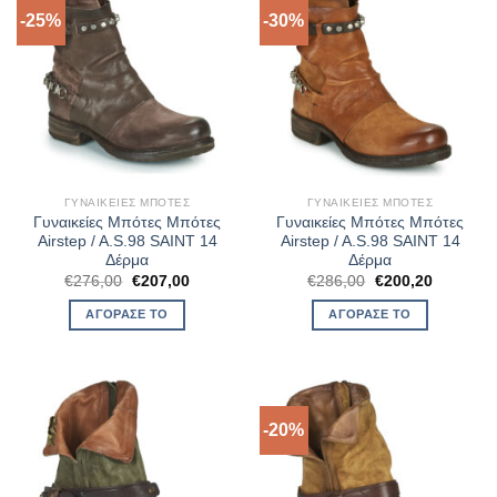
-25%
-30%
ΓΥΝΑΙΚΕΊΕΣ ΜΠΌΤΕΣ
ΓΥΝΑΙΚΕΊΕΣ ΜΠΌΤΕΣ
Γυναικείες Μπότες Μπότες
Γυναικείες Μπότες Μπότες
Airstep / A.S.98 SAINT 14
Airstep / A.S.98 SAINT 14
Δέρμα
Δέρμα
Original
Η
Original
Η
€
276,00
€
207,00
€
286,00
€
200,20
price
τρέχουσα
price
τρέχουσ
was:
τιμή
was:
τιμή
ΑΓΌΡΑΣΈ ΤΟ
ΑΓΌΡΑΣΈ ΤΟ
€276,00.
είναι:
€286,00.
είναι:
€207,00.
€200,20.
-20%