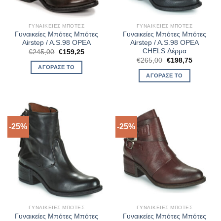
ΓΥΝΑΙΚΕΊΕΣ ΜΠΌΤΕΣ
ΓΥΝΑΙΚΕΊΕΣ ΜΠΌΤΕΣ
Γυναικείες Μπότες Μπότες
Γυναικείες Μπότες Μπότες
Airstep / A.S.98 OPEA
Airstep / A.S.98 OPEA
CHELS Δέρμα
Original
Η
€
245,00
€
159,25
price
τρέχουσα
Original
Η
€
265,00
€
198,75
was:
τιμή
price
τρέχουσ
ΑΓΌΡΑΣΈ ΤΟ
€245,00.
είναι:
was:
τιμή
ΑΓΌΡΑΣΈ ΤΟ
€159,25.
€265,00.
είναι:
€198,75.
-25%
-25%
ΓΥΝΑΙΚΕΊΕΣ ΜΠΌΤΕΣ
ΓΥΝΑΙΚΕΊΕΣ ΜΠΌΤΕΣ
Γυναικείες Μπότες Μπότες
Γυναικείες Μπότες Μπότες