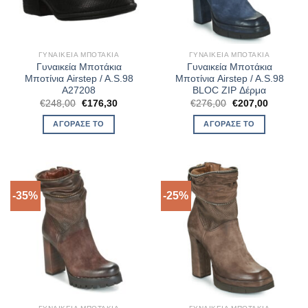
ΓΥΝΑΙΚΕΊΑ ΜΠΟΤΆΚΙΑ
ΓΥΝΑΙΚΕΊΑ ΜΠΟΤΆΚΙΑ
Γυναικεία Μποτάκια
Γυναικεία Μποτάκια
Μποτίνια Airstep / A.S.98
Μποτίνια Airstep / A.S.98
A27208
BLOC ZIP Δέρμα
Original
Η
Original
Η
€
248,00
€
176,30
€
276,00
€
207,00
price
τρέχουσα
price
τρέχουσ
was:
τιμή
was:
τιμή
ΑΓΌΡΑΣΈ ΤΟ
ΑΓΌΡΑΣΈ ΤΟ
€248,00.
είναι:
€276,00.
είναι:
€176,30.
€207,00.
-35%
-25%