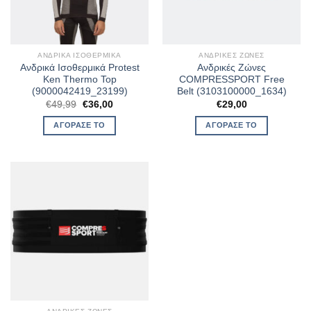
ΑΝΔΡΙΚΆ ΙΣΟΘΕΡΜΙΚΆ
ΑΝΔΡΙΚΈΣ ΖΏΝΕΣ
Ανδρικά Ισοθερμικά Protest
Ανδρικές Ζώνες
Ken Thermo Top
COMPRESSPORT Free
(9000042419_23199)
Belt (3103100000_1634)
Original
Η
€
49,99
€
36,00
€
29,00
price
τρέχουσα
was:
τιμή
ΑΓΌΡΑΣΈ ΤΟ
ΑΓΌΡΑΣΈ ΤΟ
€49,99.
είναι:
€36,00.