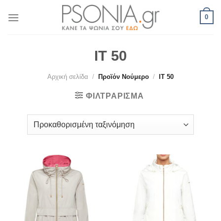
Skip
0
to
content
IT 50
Αρχική σελίδα
/
Προϊόν Νούμερο
/
IT 50
ΦΙΛΤΡΆΡΙΣΜΑ