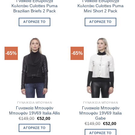
Γναικεία Εσώρουχα
Γναικεία Εσώρουχα
Κυλοτάκι Culottes Puma
Κυλοτάκι Culottes Puma
Brazilian Briefs 2 Pack
Mini Short 2 Pack
ΑΓΌΡΑΣΈ ΤΟ
ΑΓΌΡΑΣΈ ΤΟ
-65%
-65%
ΓΥΝΑΙΚΕΊΑ ΜΠΟΥΦΆΝ
ΓΥΝΑΙΚΕΊΑ ΜΠΟΥΦΆΝ
Γυναικεία Μπουφάν
Γυναικεία Μπουφάν
Μπουφάν 19V69 Italia Allis
Μπουφάν 19V69 Italia
Gabe
Original
Η
€
149,00
€
52,00
price
τρέχουσα
Original
Η
€
149,00
€
52,00
was:
τιμή
price
τρέχουσα
ΑΓΌΡΑΣΈ ΤΟ
€149,00.
είναι:
was:
τιμή
ΑΓΌΡΑΣΈ ΤΟ
€52,00.