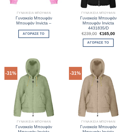
ΓΥΝΑΙΚΕΊΑ ΜΠΟΥΦΆΝ
ΓΥΝΑΙΚΕΊΑ ΜΠΟΥΦΆΝ
Γυναικεία Μπουφάν
Γυναικεία Μπουφάν
Μπουφάν Invicta –
Μπουφάν Invicta
4431835/D
Original
Η
€
239,00
€
165,00
ΑΓΌΡΑΣΈ ΤΟ
price
τρέχουσ
was:
τιμή
ΑΓΌΡΑΣΈ ΤΟ
€239,00.
είναι:
€165,00.
-31%
-31%
ΓΥΝΑΙΚΕΊΑ ΜΠΟΥΦΆΝ
ΓΥΝΑΙΚΕΊΑ ΜΠΟΥΦΆΝ
Γυναικεία Μπουφάν
Γυναικεία Μπουφάν
Μπουφάν Invicta
Μπουφάν Invicta