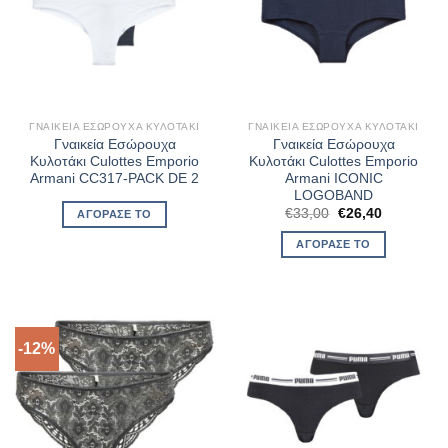
ΓΝΑΙΚΕΊΑ ΕΣΏΡΟΥΧΑ ΚΥΛΟΤΆΚΙ
ΓΝΑΙΚΕΊΑ ΕΣΏΡΟΥΧΑ ΚΥΛΟΤΆΚΙ
Γναικεία Εσώρουχα
Γναικεία Εσώρουχα
Κυλοτάκι Culottes Emporio
Κυλοτάκι Culottes Emporio
Armani CC317-PACK DE 2
Armani ICONIC
LOGOBAND
Original
Η
€
33,00
€
26,40
ΑΓΌΡΑΣΈ ΤΟ
price
τρέχουσα
was:
τιμή
ΑΓΌΡΑΣΈ ΤΟ
€33,00.
είναι:
€26,40.
-12%