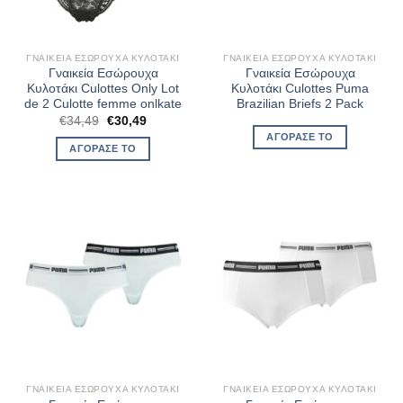
ΓΝΑΙΚΕΊΑ ΕΣΏΡΟΥΧΑ ΚΥΛΟΤΆΚΙ
ΓΝΑΙΚΕΊΑ ΕΣΏΡΟΥΧΑ ΚΥΛΟΤΆΚΙ
Γναικεία Εσώρουχα
Γναικεία Εσώρουχα
Κυλοτάκι Culottes Only Lot
Κυλοτάκι Culottes Puma
de 2 Culotte femme onlkate
Brazilian Briefs 2 Pack
Original
Η
€
34,49
€
30,49
price
τρέχουσα
ΑΓΌΡΑΣΈ ΤΟ
was:
τιμή
ΑΓΌΡΑΣΈ ΤΟ
€34,49.
είναι:
€30,49.
ΓΝΑΙΚΕΊΑ ΕΣΏΡΟΥΧΑ ΚΥΛΟΤΆΚΙ
ΓΝΑΙΚΕΊΑ ΕΣΏΡΟΥΧΑ ΚΥΛΟΤΆΚΙ