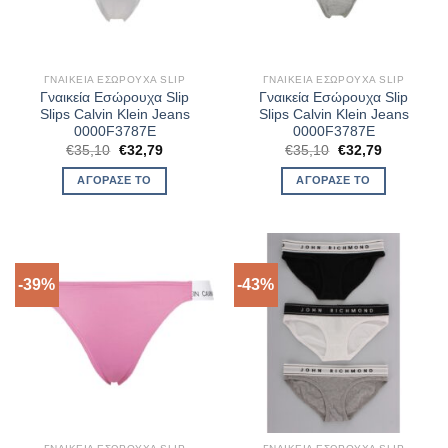
ΓΝΑΙΚΕΊΑ ΕΣΏΡΟΥΧΑ SLIP
ΓΝΑΙΚΕΊΑ ΕΣΏΡΟΥΧΑ SLIP
Γναικεία Εσώρουχα Slip
Γναικεία Εσώρουχα Slip
Slips Calvin Klein Jeans
Slips Calvin Klein Jeans
0000F3787E
0000F3787E
Original
Η
Original
Η
€
35,10
€
32,79
€
35,10
€
32,79
price
τρέχουσα
price
τρέχουσα
was:
τιμή
was:
τιμή
ΑΓΌΡΑΣΈ ΤΟ
ΑΓΌΡΑΣΈ ΤΟ
€35,10.
είναι:
€35,10.
είναι:
€32,79.
€32,79.
-39%
-43%