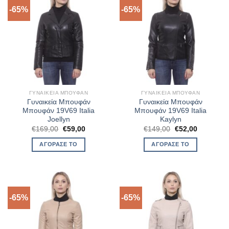
-65%
-65%
ΓΥΝΑΙΚΕΊΑ ΜΠΟΥΦΆΝ
ΓΥΝΑΙΚΕΊΑ ΜΠΟΥΦΆΝ
Γυναικεία Μπουφάν
Γυναικεία Μπουφάν
Μπουφάν 19V69 Italia
Μπουφάν 19V69 Italia
Joellyn
Kaylyn
Original
Η
Original
Η
€
169,00
€
59,00
€
149,00
€
52,00
price
τρέχουσα
price
τρέχουσα
was:
τιμή
was:
τιμή
ΑΓΌΡΑΣΈ ΤΟ
ΑΓΌΡΑΣΈ ΤΟ
€169,00.
είναι:
€149,00.
είναι:
€59,00.
€52,00.
-65%
-65%