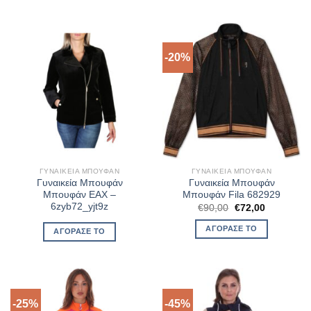
-20%
ΓΥΝΑΙΚΕΊΑ ΜΠΟΥΦΆΝ
ΓΥΝΑΙΚΕΊΑ ΜΠΟΥΦΆΝ
Γυναικεία Μπουφάν
Γυναικεία Μπουφάν
Μπουφάν EAX –
Μπουφάν Fila 682929
6zyb72_yjt9z
Original
Η
€
90,00
€
72,00
price
τρέχουσα
was:
τιμή
ΑΓΌΡΑΣΈ ΤΟ
ΑΓΌΡΑΣΈ ΤΟ
€90,00.
είναι:
€72,00.
-25%
-45%