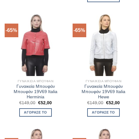
€149,00.
είναι:
€52,00.
-65%
-65%
ΓΥΝΑΙΚΕΊΑ ΜΠΟΥΦΆΝ
ΓΥΝΑΙΚΕΊΑ ΜΠΟΥΦΆΝ
Γυναικεία Μπουφάν
Γυναικεία Μπουφάν
Μπουφάν 19V69 Italia
Μπουφάν 19V69 Italia
Herminia
Hewe
Original
Η
Original
Η
€
149,00
€
52,00
€
149,00
€
52,00
price
τρέχουσα
price
τρέχουσα
was:
τιμή
was:
τιμή
ΑΓΌΡΑΣΈ ΤΟ
ΑΓΌΡΑΣΈ ΤΟ
€149,00.
είναι:
€149,00.
είναι:
€52,00.
€52,00.