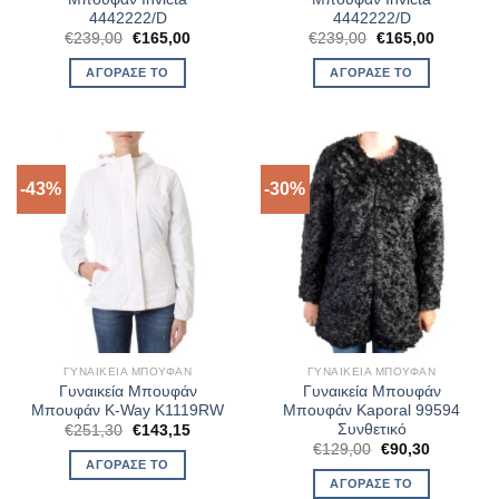
4442222/D
4442222/D
Original
Η
Original
Η
€
239,00
€
165,00
€
239,00
€
165,00
price
τρέχουσα
price
τρέχουσ
was:
τιμή
was:
τιμή
ΑΓΌΡΑΣΈ ΤΟ
ΑΓΌΡΑΣΈ ΤΟ
€239,00.
είναι:
€239,00.
είναι:
€165,00.
€165,00.
-43%
-30%
ΓΥΝΑΙΚΕΊΑ ΜΠΟΥΦΆΝ
ΓΥΝΑΙΚΕΊΑ ΜΠΟΥΦΆΝ
Γυναικεία Μπουφάν
Γυναικεία Μπουφάν
Μπουφάν K-Way K1119RW
Μπουφάν Kaporal 99594
Συνθετικό
Original
Η
€
251,30
€
143,15
price
τρέχουσα
Original
Η
€
129,00
€
90,30
was:
τιμή
price
τρέχουσα
ΑΓΌΡΑΣΈ ΤΟ
€251,30.
είναι:
was:
τιμή
ΑΓΌΡΑΣΈ ΤΟ
€143,15.
€129,00.
είναι: