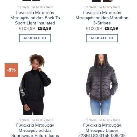
ΓΥΝΑΙΚΕΊΑ ΜΠΟΥΦΆΝ
ΓΥΝΑΙΚΕΊΑ ΜΠΟΥΦΆΝ
Γυναικεία Μπουφάν
Γυναικεία Μπουφάν
Μπουφάν adidas Back To
Μπουφάν adidas Marathon
Sport Light Insulated
3-Stripes
Original
Η
Original
Η
€
103,99
€
93,99
€
100,99
€
92,99
price
τρέχουσα
price
τρέχουσα
was:
τιμή
was:
τιμή
ΑΓΌΡΑΣΈ ΤΟ
ΑΓΌΡΑΣΈ ΤΟ
€103,99.
είναι:
€100,99.
είναι:
€93,99.
€92,99.
-8%
ΓΥΝΑΙΚΕΊΑ ΜΠΟΥΦΆΝ
ΓΥΝΑΙΚΕΊΑ ΜΠΟΥΦΆΝ
Γυναικεία Μπουφάν
Γυναικεία Μπουφάν
Μπουφάν adidas
Μπουφάν Blauer
Sportswear Future Icons
22SBLDC03155-006235