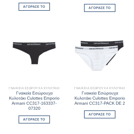
price
τρέχουσα
was:
τιμή
ΑΓΌΡΑΣΈ ΤΟ
ΑΓΌΡΑΣΈ ΤΟ
€54,90.
είναι:
€31,30.
ΓΝΑΙΚΕΊΑ ΕΣΏΡΟΥΧΑ ΚΥΛΟΤΆΚΙ
ΓΝΑΙΚΕΊΑ ΕΣΏΡΟΥΧΑ ΚΥΛΟΤΆΚΙ
Γναικεία Εσώρουχα
Γναικεία Εσώρουχα
Κυλοτάκι Culottes Emporio
Κυλοτάκι Culottes Emporio
Armani CC317-163337-
Armani CC317-PACK DE 2
07320
ΑΓΌΡΑΣΈ ΤΟ
ΑΓΌΡΑΣΈ ΤΟ