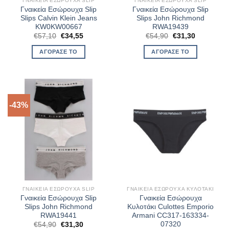
ΓΝΑΙΚΕΊΑ ΕΣΏΡΟΥΧΑ SLIP
ΓΝΑΙΚΕΊΑ ΕΣΏΡΟΥΧΑ SLIP
Γναικεία Εσώρουχα Slip
Γναικεία Εσώρουχα Slip
Slips Calvin Klein Jeans
Slips John Richmond
KW0KW00667
RWA19439
Original
Η
Original
Η
€
57,10
€
34,55
€
54,90
€
31,30
price
τρέχουσα
price
τρέχουσα
was:
τιμή
was:
τιμή
ΑΓΌΡΑΣΈ ΤΟ
ΑΓΌΡΑΣΈ ΤΟ
€57,10.
είναι:
€54,90.
είναι:
€34,55.
€31,30.
-43%
ΓΝΑΙΚΕΊΑ ΕΣΏΡΟΥΧΑ SLIP
ΓΝΑΙΚΕΊΑ ΕΣΏΡΟΥΧΑ ΚΥΛΟΤΆΚΙ
Γναικεία Εσώρουχα Slip
Γναικεία Εσώρουχα
Slips John Richmond
Κυλοτάκι Culottes Emporio
RWA19441
Armani CC317-163334-
07320
Original
Η
€
54,90
€
31,30