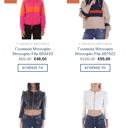
ΓΥΝΑΙΚΕΊΑ ΜΠΟΥΦΆΝ
ΓΥΝΑΙΚΕΊΑ ΜΠΟΥΦΆΝ
Γυναικεία Μπουφάν
Γυναικεία Μπουφάν
Μπουφάν Fila 683433
Μπουφάν Fila 687922
Original
Η
Original
Η
€
65,00
€
48,50
€
100,00
€
55,00
price
τρέχουσα
price
τρέχουσα
was:
τιμή
was:
τιμή
ΑΓΌΡΑΣΈ ΤΟ
ΑΓΌΡΑΣΈ ΤΟ
€65,00.
είναι:
€100,00.
είναι:
€48,50.
€55,00.