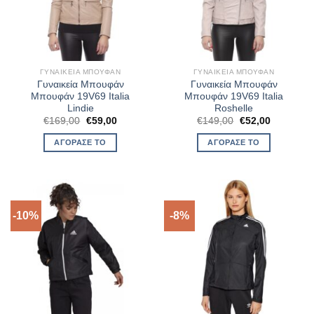
ΓΥΝΑΙΚΕΊΑ ΜΠΟΥΦΆΝ
ΓΥΝΑΙΚΕΊΑ ΜΠΟΥΦΆΝ
Γυναικεία Μπουφάν
Γυναικεία Μπουφάν
Μπουφάν 19V69 Italia
Μπουφάν 19V69 Italia
Lindie
Roshelle
Original
Η
Original
Η
€
169,00
€
59,00
€
149,00
€
52,00
price
τρέχουσα
price
τρέχουσα
was:
τιμή
was:
τιμή
ΑΓΌΡΑΣΈ ΤΟ
ΑΓΌΡΑΣΈ ΤΟ
€169,00.
είναι:
€149,00.
είναι:
€59,00.
€52,00.
-10%
-8%