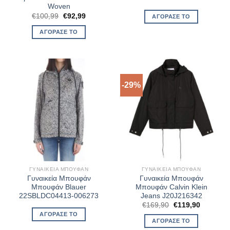
Woven
Original
Η
€
100,99
€
92,99
ΑΓΌΡΑΣΈ ΤΟ
price
τρέχουσα
was:
τιμή
ΑΓΌΡΑΣΈ ΤΟ
€100,99.
είναι:
€92,99.
-29%
ΓΥΝΑΙΚΕΊΑ ΜΠΟΥΦΆΝ
ΓΥΝΑΙΚΕΊΑ ΜΠΟΥΦΆΝ
Γυναικεία Μπουφάν
Γυναικεία Μπουφάν
Μπουφάν Blauer
Μπουφάν Calvin Klein
22SBLDC04413-006273
Jeans J20J216342
Original
Η
€
169,90
€
119,90
price
τρέχουσ
ΑΓΌΡΑΣΈ ΤΟ
was:
τιμή
ΑΓΌΡΑΣΈ ΤΟ
€169,90.
είναι: