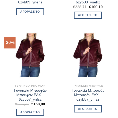
6zyb09_ynehz
6zyb09_ynehz
Original
Η
€
228,71
€
160,10
price
τρέχουσ
ΑΓΌΡΑΣΈ ΤΟ
was:
τιμή
ΑΓΌΡΑΣΈ ΤΟ
€228,71.
είναι:
€160,10.
-30%
ΓΥΝΑΙΚΕΊΑ ΜΠΟΥΦΆΝ
ΓΥΝΑΙΚΕΊΑ ΜΠΟΥΦΆΝ
Γυναικεία Μπουφάν
Γυναικεία Μπουφάν
Μπουφάν EAX –
Μπουφάν EAX –
6zyb57_ynfsz
6zyb57_ynfsz
Original
Η
€
225,71
€
158,00
price
τρέχουσα
ΑΓΌΡΑΣΈ ΤΟ
was:
τιμή
ΑΓΌΡΑΣΈ ΤΟ
€225,71.
είναι:
€158,00.