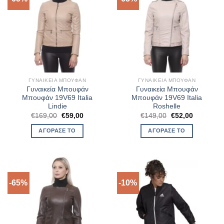
ΓΥΝΑΙΚΕΊΑ ΜΠΟΥΦΆΝ
ΓΥΝΑΙΚΕΊΑ ΜΠΟΥΦΆΝ
Γυναικεία Μπουφάν
Γυναικεία Μπουφάν
Μπουφάν 19V69 Italia
Μπουφάν 19V69 Italia
Lindie
Roshelle
Original
Η
Original
Η
€
169,00
€
59,00
€
149,00
€
52,00
price
τρέχουσα
price
τρέχουσα
was:
τιμή
was:
τιμή
ΑΓΌΡΑΣΈ ΤΟ
ΑΓΌΡΑΣΈ ΤΟ
€169,00.
είναι:
€149,00.
είναι:
€59,00.
€52,00.
-65%
-10%