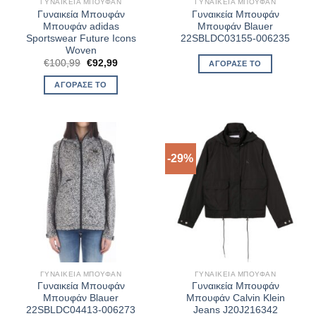
ΓΥΝΑΙΚΕΊΑ ΜΠΟΥΦΆΝ
ΓΥΝΑΙΚΕΊΑ ΜΠΟΥΦΆΝ
Γυναικεία Μπουφάν
Γυναικεία Μπουφάν
Μπουφάν adidas
Μπουφάν Blauer
Sportswear Future Icons
22SBLDC03155-006235
Woven
Original
Η
€
100,99
€
92,99
ΑΓΌΡΑΣΈ ΤΟ
price
τρέχουσα
was:
τιμή
ΑΓΌΡΑΣΈ ΤΟ
€100,99.
είναι:
€92,99.
-29%
ΓΥΝΑΙΚΕΊΑ ΜΠΟΥΦΆΝ
ΓΥΝΑΙΚΕΊΑ ΜΠΟΥΦΆΝ
Γυναικεία Μπουφάν
Γυναικεία Μπουφάν
Μπουφάν Blauer
Μπουφάν Calvin Klein
22SBLDC04413-006273
Jeans J20J216342