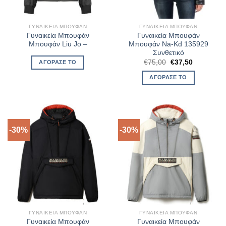
ΓΥΝΑΙΚΕΊΑ ΜΠΟΥΦΆΝ
ΓΥΝΑΙΚΕΊΑ ΜΠΟΥΦΆΝ
Γυναικεία Μπουφάν
Γυναικεία Μπουφάν
Μπουφάν Liu Jo –
Μπουφάν Na-Kd 135929
Συνθετικό
Original
Η
€
75,00
€
37,50
ΑΓΌΡΑΣΈ ΤΟ
price
τρέχουσα
was:
τιμή
ΑΓΌΡΑΣΈ ΤΟ
€75,00.
είναι:
€37,50.
-30%
-30%
ΓΥΝΑΙΚΕΊΑ ΜΠΟΥΦΆΝ
ΓΥΝΑΙΚΕΊΑ ΜΠΟΥΦΆΝ
Γυναικεία Μπουφάν
Γυναικεία Μπουφάν