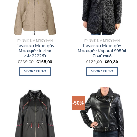
ΓΥΝΑΙΚΕΊΑ ΜΠΟΥΦΆΝ
ΓΥΝΑΙΚΕΊΑ ΜΠΟΥΦΆΝ
Γυναικεία Μπουφάν
Γυναικεία Μπουφάν
Μπουφάν Invicta
Μπουφάν Kaporal 99594
4442222/D
Συνθετικό
Original
Η
Original
Η
€
239,00
€
165,00
€
129,00
€
90,30
price
τρέχουσα
price
τρέχουσα
was:
τιμή
was:
τιμή
ΑΓΌΡΑΣΈ ΤΟ
ΑΓΌΡΑΣΈ ΤΟ
€239,00.
είναι:
€129,00.
είναι:
€165,00.
€90,30.
-50%