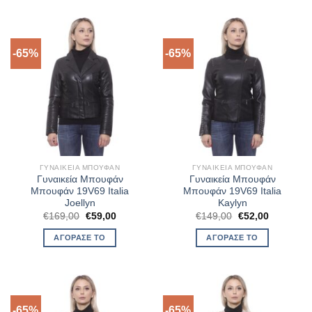
-65%
-65%
ΓΥΝΑΙΚΕΊΑ ΜΠΟΥΦΆΝ
ΓΥΝΑΙΚΕΊΑ ΜΠΟΥΦΆΝ
Γυναικεία Μπουφάν
Γυναικεία Μπουφάν
Μπουφάν 19V69 Italia
Μπουφάν 19V69 Italia
Joellyn
Kaylyn
Original
Η
Original
Η
€
169,00
€
59,00
€
149,00
€
52,00
price
τρέχουσα
price
τρέχουσα
was:
τιμή
was:
τιμή
ΑΓΌΡΑΣΈ ΤΟ
ΑΓΌΡΑΣΈ ΤΟ
€169,00.
είναι:
€149,00.
είναι:
€59,00.
€52,00.
-65%
-65%