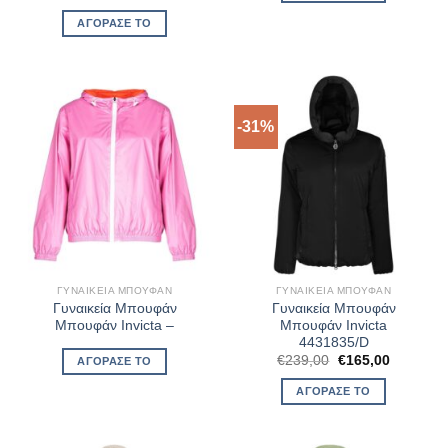
ΑΓΌΡΑΣΈ ΤΟ
-31%
ΓΥΝΑΙΚΕΊΑ ΜΠΟΥΦΆΝ
ΓΥΝΑΙΚΕΊΑ ΜΠΟΥΦΆΝ
Γυναικεία Μπουφάν
Γυναικεία Μπουφάν
Μπουφάν Invicta –
Μπουφάν Invicta
4431835/D
Original
Η
€
239,00
€
165,00
ΑΓΌΡΑΣΈ ΤΟ
price
τρέχουσ
was:
τιμή
ΑΓΌΡΑΣΈ ΤΟ
€239,00.
είναι:
€165,00.