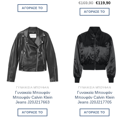
Original
Η
€
169,90
€
119,90
price
τρέχουσ
ΑΓΌΡΑΣΈ ΤΟ
was:
τιμή
ΑΓΌΡΑΣΈ ΤΟ
€169,90.
είναι:
€119,90.
ΓΥΝΑΙΚΕΊΑ ΜΠΟΥΦΆΝ
ΓΥΝΑΙΚΕΊΑ ΜΠΟΥΦΆΝ
Γυναικεία Μπουφάν
Γυναικεία Μπουφάν
Μπουφάν Calvin Klein
Μπουφάν Calvin Klein
Jeans J20J217663
Jeans J20J217705
ΑΓΌΡΑΣΈ ΤΟ
ΑΓΌΡΑΣΈ ΤΟ