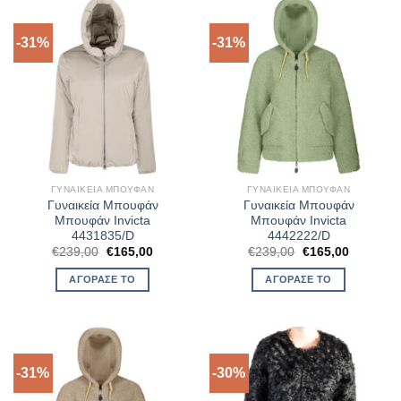
-31%
-31%
ΓΥΝΑΙΚΕΊΑ ΜΠΟΥΦΆΝ
ΓΥΝΑΙΚΕΊΑ ΜΠΟΥΦΆΝ
Γυναικεία Μπουφάν
Γυναικεία Μπουφάν
Μπουφάν Invicta
Μπουφάν Invicta
4431835/D
4442222/D
Original
Η
Original
Η
€
239,00
€
165,00
€
239,00
€
165,00
price
τρέχουσα
price
τρέχουσ
was:
τιμή
was:
τιμή
ΑΓΌΡΑΣΈ ΤΟ
ΑΓΌΡΑΣΈ ΤΟ
€239,00.
είναι:
€239,00.
είναι:
€165,00.
€165,00.
-31%
-30%