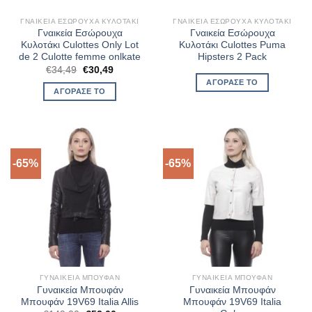
ΓΝΑΙΚΕΊΑ ΕΣΏΡΟΥΧΑ ΚΥΛΟΤΆΚΙ
ΓΝΑΙΚΕΊΑ ΕΣΏΡΟΥΧΑ ΚΥΛΟΤΆΚΙ
Γναικεία Εσώρουχα
Γναικεία Εσώρουχα
Κυλοτάκι Culottes Only Lot
Κυλοτάκι Culottes Puma
de 2 Culotte femme onlkate
Hipsters 2 Pack
Original
Η
€
34,49
€
30,49
price
τρέχουσα
ΑΓΌΡΑΣΈ ΤΟ
was:
τιμή
ΑΓΌΡΑΣΈ ΤΟ
€34,49.
είναι:
€30,49.
-65%
-65%
ΓΥΝΑΙΚΕΊΑ ΜΠΟΥΦΆΝ
ΓΥΝΑΙΚΕΊΑ ΜΠΟΥΦΆΝ
Γυναικεία Μπουφάν
Γυναικεία Μπουφάν
Μπουφάν 19V69 Italia Allis
Μπουφάν 19V69 Italia