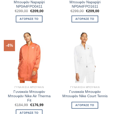
Μπουφάν Napapijri
Μπουφάν Napapijri
NP0A4FPO0411
NP0A4FPO1611
Original
Η
Original
Η
€
299,00
€
209,00
€
299,00
€
209,00
price
τρέχουσα
price
τρέχουσ
was:
τιμή
was:
τιμή
ΑΓΌΡΑΣΈ ΤΟ
ΑΓΌΡΑΣΈ ΤΟ
€299,00.
είναι:
€299,00.
είναι:
€209,00.
€209,00.
-4%
ΓΥΝΑΙΚΕΊΑ ΜΠΟΥΦΆΝ
ΓΥΝΑΙΚΕΊΑ ΜΠΟΥΦΆΝ
Γυναικεία Μπουφάν
Γυναικεία Μπουφάν
Μπουφάν Nike Air Therma
Μπουφάν Nike Court Tennis
Fit
Original
Η
€
184,99
€
176,99
ΑΓΌΡΑΣΈ ΤΟ
price
τρέχουσα
was:
τιμή
ΑΓΌΡΑΣΈ ΤΟ