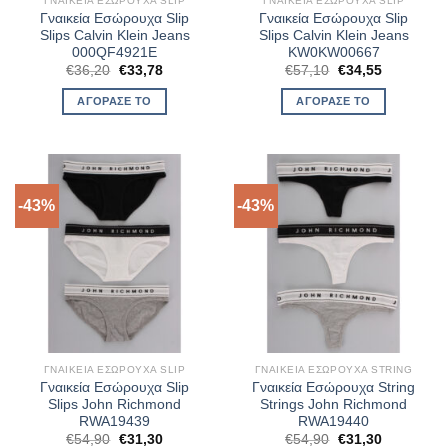
ΓΝΑΙΚΕΊΑ ΕΣΏΡΟΥΧΑ SLIP
ΓΝΑΙΚΕΊΑ ΕΣΏΡΟΥΧΑ SLIP
Γναικεία Εσώρουχα Slip
Γναικεία Εσώρουχα Slip
Slips Calvin Klein Jeans
Slips Calvin Klein Jeans
000QF4921E
KW0KW00667
Original
Η
Original
Η
€
36,20
€
33,78
€
57,10
€
34,55
price
τρέχουσα
price
τρέχουσα
was:
τιμή
was:
τιμή
ΑΓΌΡΑΣΈ ΤΟ
ΑΓΌΡΑΣΈ ΤΟ
€36,20.
είναι:
€57,10.
είναι:
€33,78.
€34,55.
-43%
-43%
ΓΝΑΙΚΕΊΑ ΕΣΏΡΟΥΧΑ SLIP
ΓΝΑΙΚΕΊΑ ΕΣΏΡΟΥΧΑ STRING
Γναικεία Εσώρουχα Slip
Γναικεία Εσώρουχα String
Slips John Richmond
Strings John Richmond
RWA19439
RWA19440
Original
Η
Original
Η
€
54,90
€
31,30
€
54,90
€
31,30