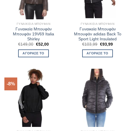
ΓΥΝΑΙΚΕΊΑ ΜΠΟΥΦΆΝ
ΓΥΝΑΙΚΕΊΑ ΜΠΟΥΦΆΝ
Γυναικεία Μπουφάν
Γυναικεία Μπουφάν
Μπουφάν 19V69 Italia
Μπουφάν adidas Back To
Shirley
Sport Light Insulated
Original
Η
Original
Η
€
149,00
€
52,00
€
103,99
€
93,99
price
τρέχουσα
price
τρέχουσα
was:
τιμή
was:
τιμή
ΑΓΌΡΑΣΈ ΤΟ
ΑΓΌΡΑΣΈ ΤΟ
€149,00.
είναι:
€103,99.
είναι:
€52,00.
€93,99.
-8%