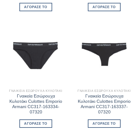
price
τρέχουσα
price
τρέχουσα
was:
τιμή
was:
τιμή
ΑΓΌΡΑΣΈ ΤΟ
ΑΓΌΡΑΣΈ ΤΟ
€54,90.
είναι:
€54,90.
είναι:
€31,30.
€31,30.
ΓΝΑΙΚΕΊΑ ΕΣΏΡΟΥΧΑ ΚΥΛΟΤΆΚΙ
ΓΝΑΙΚΕΊΑ ΕΣΏΡΟΥΧΑ ΚΥΛΟΤΆΚΙ
Γναικεία Εσώρουχα
Γναικεία Εσώρουχα
Κυλοτάκι Culottes Emporio
Κυλοτάκι Culottes Emporio
Armani CC317-163334-
Armani CC317-163337-
07320
07320
ΑΓΌΡΑΣΈ ΤΟ
ΑΓΌΡΑΣΈ ΤΟ