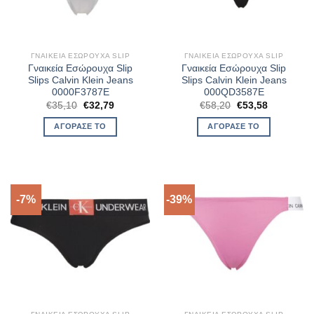
ΓΝΑΙΚΕΊΑ ΕΣΏΡΟΥΧΑ SLIP
ΓΝΑΙΚΕΊΑ ΕΣΏΡΟΥΧΑ SLIP
Γναικεία Εσώρουχα Slip
Γναικεία Εσώρουχα Slip
Slips Calvin Klein Jeans
Slips Calvin Klein Jeans
0000F3787E
000QD3587E
Original
Η
Original
Η
€
35,10
€
32,79
€
58,20
€
53,58
price
τρέχουσα
price
τρέχουσα
was:
τιμή
was:
τιμή
ΑΓΌΡΑΣΈ ΤΟ
ΑΓΌΡΑΣΈ ΤΟ
€35,10.
είναι:
€58,20.
είναι:
€32,79.
€53,58.
-7%
-39%