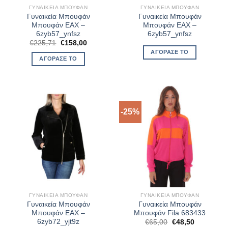
ΓΥΝΑΙΚΕΊΑ ΜΠΟΥΦΆΝ
ΓΥΝΑΙΚΕΊΑ ΜΠΟΥΦΆΝ
Γυναικεία Μπουφάν
Γυναικεία Μπουφάν
Μπουφάν EAX –
Μπουφάν EAX –
6zyb57_ynfsz
6zyb57_ynfsz
Original
Η
€
225,71
€
158,00
price
τρέχουσα
ΑΓΌΡΑΣΈ ΤΟ
was:
τιμή
ΑΓΌΡΑΣΈ ΤΟ
€225,71.
είναι:
€158,00.
-25%
ΓΥΝΑΙΚΕΊΑ ΜΠΟΥΦΆΝ
ΓΥΝΑΙΚΕΊΑ ΜΠΟΥΦΆΝ
Γυναικεία Μπουφάν
Γυναικεία Μπουφάν
Μπουφάν EAX –
Μπουφάν Fila 683433
6zyb72_yjt9z
Original
Η
€
65,00
€
48,50