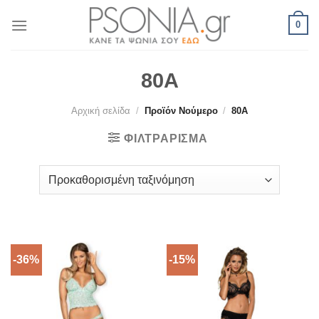
Skip
0
to
content
80A
Αρχική σελίδα
/
Προϊόν Νούμερο
/
80A
ΦΙΛΤΡΆΡΙΣΜΑ
-36%
-15%