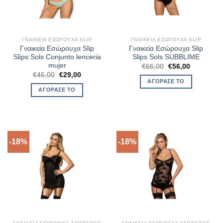
ΓΝΑΙΚΕΊΑ ΕΣΏΡΟΥΧΑ SLIP
ΓΝΑΙΚΕΊΑ ΕΣΏΡΟΥΧΑ SLIP
Γναικεία Εσώρουχα Slip
Γναικεία Εσώρουχα Slip
Slips Sols Conjunto lenceria
Slips Sols SUBBLIME
mujer
Original
Η
€
66,00
€
56,00
price
τρέχουσα
Original
Η
€
45,00
€
29,00
was:
τιμή
price
τρέχουσα
ΑΓΌΡΑΣΈ ΤΟ
€66,00.
είναι:
was:
τιμή
ΑΓΌΡΑΣΈ ΤΟ
€56,00.
€45,00.
είναι:
€29,00.
-18%
-18%