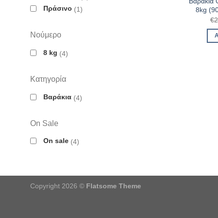
Βαράκια G
Πράσινο
1
8kg (9
€
2
Νούμερο
8 kg
4
Κατηγορία
Βαράκια
4
On Sale
On sale
4
Copyright 2026 ©
Flatsome Theme