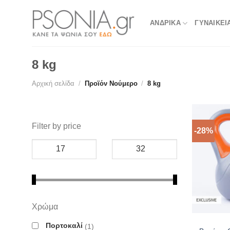
Skip
to
ΑΝΔΡΙΚΑ
ΓΥΝΑΙΚΕΙ
content
8 kg
Αρχική σελίδα
/
Προϊόν Νούμερο
/
8 kg
Filter by price
-28%
Χρώμα
Πορτοκαλί
1