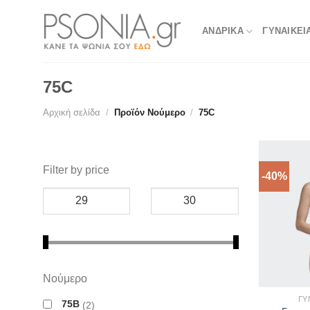
Skip
to
ΑΝΔΡΙΚΑ
ΓΥΝΑΙΚΕΙ
content
75C
Αρχική σελίδα
/
Προϊόν Νούμερο
/
75C
Filter by price
-40%
Νούμερο
ΓΥ
75B
2