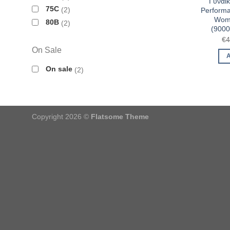
Γυναικ
75C
2
Performa
Wom
80B
2
(900
€
4
On Sale
On sale
2
Copyright 2026 ©
Flatsome Theme