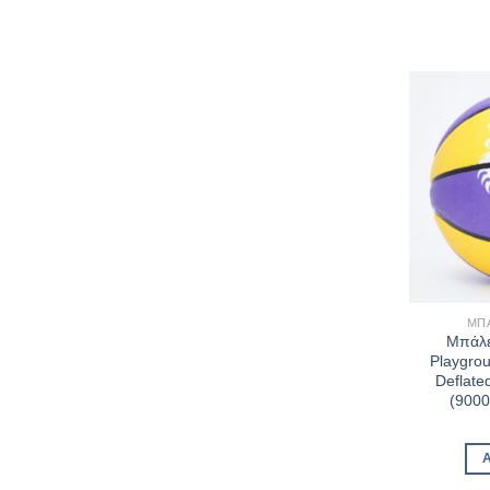
ΜΠ
Μπάλε
Playgro
Deflat
(900