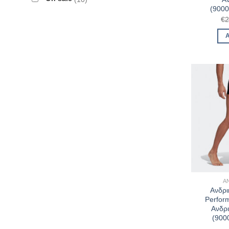
(900
€
2
Α
Ανδρι
Perfor
Ανδρ
(900