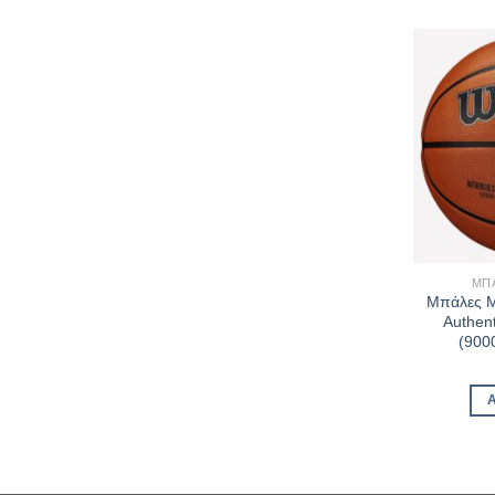
ΜΠ
Μπάλες Μ
Authent
(900