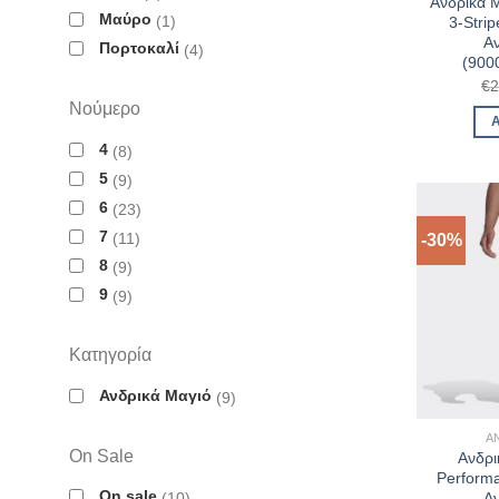
Ανδρικά Μ
Μαύρο
1
3-Stri
Α
Πορτοκαλί
4
(900
€
2
Νούμερο
4
8
5
9
6
23
7
11
-30%
8
9
9
9
Κατηγορία
Ανδρικά Μαγιό
9
Α
On Sale
Ανδρι
Perform
On sale
Α
10