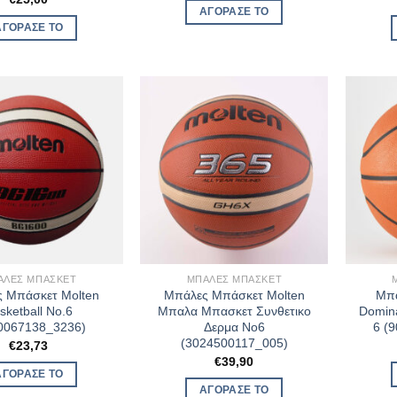
was:
τιμή
ΑΓΌΡΑΣΈ ΤΟ
€22,50.
είναι:
ΑΓΌΡΑΣΈ ΤΟ
€18,00.
ΆΛΕΣ ΜΠΆΣΚΕΤ
ΜΠΆΛΕΣ ΜΠΆΣΚΕΤ
 Μπάσκετ Molten
Μπάλες Μπάσκετ Molten
Μπά
sketball No.6
Μπαλα Μπασκετ Συνθετικο
Domina
0067138_3236)
Δερμα No6
6 (
(3024500117_005)
€
23,73
€
39,90
ΑΓΌΡΑΣΈ ΤΟ
ΑΓΌΡΑΣΈ ΤΟ