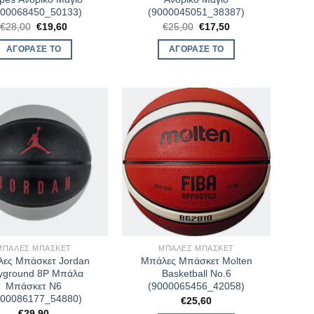
000068450_50133)
(9000045051_38387)
Original
Η
Original
Η
€
28,00
€
19,60
€
25,00
€
17,50
price
τρέχουσα
price
τρέχουσα
was:
τιμή
was:
τιμή
ΑΓΌΡΑΣΈ ΤΟ
ΑΓΌΡΑΣΈ ΤΟ
€28,00.
είναι:
€25,00.
είναι:
€19,60.
€17,50.
ΜΠΆΛΕΣ ΜΠΆΣΚΕΤ
ΜΠΆΛΕΣ ΜΠΆΣΚΕΤ
ες Μπάσκετ Jordan
Μπάλες Μπάσκετ Molten
yground 8P Μπάλα
Basketball No.6
Μπάσκετ Ν6
(9000065456_42058)
000086177_54880)
€
25,60
€
29,90