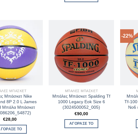
-22%
ΆΛΕΣ ΜΠΆΣΚΕΤ
ΜΠΆΛΕΣ ΜΠΆΣΚΕΤ
ς Μπάσκετ Nike
Μπάλες Μπάσκετ Spalding Tf
Μπάλε
und 8P 2.0 L James
1000 Legacy Eok Size 6
Tf-100
ed Μπάλα Μπάσκετ
(3024500052_005)
No6 
0086206_54872)
€
90,00
€
28,00
ΑΓΌΡΑΣΈ ΤΟ
ΑΓΌΡΑΣΈ ΤΟ