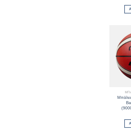
ΜΠ
Μπάλες
Ba
(900