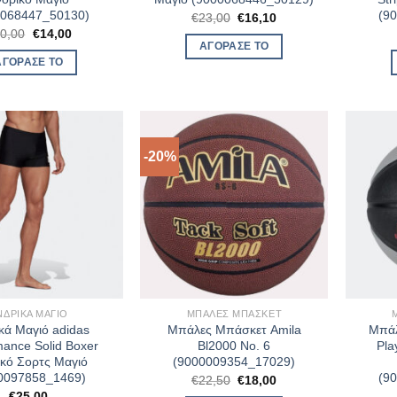
0068447_50130)
(9
Original
Η
€
23,00
€
16,10
price
τρέχουσα
Original
Η
0,00
€
14,00
was:
τιμή
price
τρέχουσα
ΑΓΌΡΑΣΈ ΤΟ
€23,00.
είναι:
was:
τιμή
ΑΓΌΡΑΣΈ ΤΟ
€16,10.
€20,00.
είναι:
€14,00.
-20%
ΝΔΡΙΚΆ ΜΑΓΙΌ
ΜΠΆΛΕΣ ΜΠΆΣΚΕΤ
κά Μαγιό adidas
Μπάλες Μπάσκετ Amila
Μπάλ
mance Solid Boxer
Bl2000 Νο. 6
Pla
ικό Σορτς Μαγιό
(9000009354_17029)
0097858_1469)
(9
Original
Η
€
22,50
€
18,00
price
τρέχουσα
€
25,00