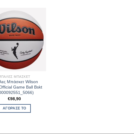
ΜΠΆΛΕΣ ΜΠΆΣΚΕΤ
ες Μπάσκετ Wilson
fficial Game Ball Bskt
000092551_5066)
€
98,90
ΑΓΌΡΑΣΈ ΤΟ