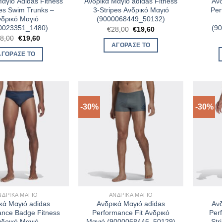
αγιό Adidas Fitness
Ανδρικά Μαγιό adidas Fitness
Ανδ
pes Swim Trunks –
3-Stripes Ανδρικό Μαγιό
Per
νδρικό Μαγιό
(9000068449_50132)
0023351_1480)
(9
Original
Η
€
28,00
€
19,60
price
τρέχουσα
Original
Η
8,00
€
19,60
was:
τιμή
price
τρέχουσα
ΑΓΌΡΑΣΈ ΤΟ
€28,00.
είναι:
was:
τιμή
ΑΓΌΡΑΣΈ ΤΟ
€19,60.
€28,00.
είναι:
€19,60.
-30%
-30%
ΝΔΡΙΚΆ ΜΑΓΙΌ
ΑΝΔΡΙΚΆ ΜΑΓΙΌ
κά Μαγιό adidas
Ανδρικά Μαγιό adidas
Ανδ
ance Badge Fitness
Performance Fit Ανδρικό
Per
νδρικό Μαγιό
Μαγιό (9000068446_50129)
Str