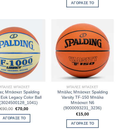
ΑΓΌΡΑΣΈ ΤΟ
ΜΠΆΛΕΣ ΜΠΆΣΚΕΤ
ΜΠΆΛΕΣ ΜΠΆΣΚΕΤ
ς Μπάσκετ Spalding
Μπάλες Μπάσκετ Spalding
 Eok Legacy Color Ball
Varsity TF-150 Μπάλα
(3024500128_1041)
Μπάσκετ N6
(9000093231_3236)
Original
Η
€
90,00
€
70,00
price
τρέχουσα
€
15,00
was:
τιμή
ΑΓΌΡΑΣΈ ΤΟ
€90,00.
είναι:
ΑΓΌΡΑΣΈ ΤΟ
€70,00.