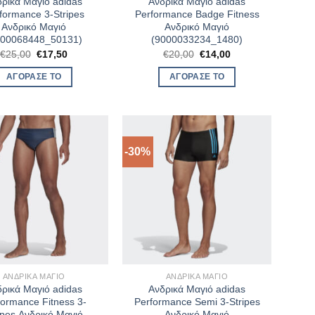
ρικά Μαγιό adidas
Ανδρικά Μαγιό adidas
formance 3-Stripes
Performance Badge Fitness
Ανδρικό Μαγιό
Ανδρικό Μαγιό
000068448_50131)
(9000033234_1480)
Original
Η
Original
Η
€
25,00
€
17,50
€
20,00
€
14,00
price
τρέχουσα
price
τρέχουσα
was:
τιμή
was:
τιμή
ΑΓΌΡΑΣΈ ΤΟ
ΑΓΌΡΑΣΈ ΤΟ
€25,00.
είναι:
€20,00.
είναι:
€17,50.
€14,00.
-30%
ΑΝΔΡΙΚΆ ΜΑΓΙΌ
ΑΝΔΡΙΚΆ ΜΑΓΙΌ
ρικά Μαγιό adidas
Ανδρικά Μαγιό adidas
formance Fitness 3-
Performance Semi 3-Stripes
ipes Ανδρικό Μαγιό
Ανδρικό Μαγιό