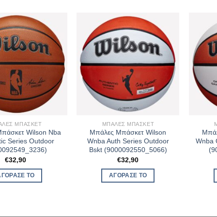
ΆΛΕΣ ΜΠΆΣΚΕΤ
ΜΠΆΛΕΣ ΜΠΆΣΚΕΤ
πάσκετ Wilson Nba
Μπάλες Μπάσκετ Wilson
Μπάλ
ic Series Outdoor
Wnba Auth Series Outdoor
Wnba O
0092549_3236)
Bskt (9000092550_5066)
(9
€
32,90
€
32,90
ΑΓΌΡΑΣΈ ΤΟ
ΑΓΌΡΑΣΈ ΤΟ