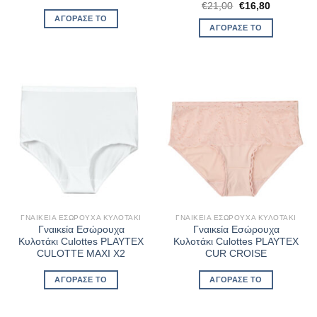
Original
Η
€
21,00
€
16,80
price
τρέχουσα
ΑΓΌΡΑΣΈ ΤΟ
was:
τιμή
ΑΓΌΡΑΣΈ ΤΟ
€21,00.
είναι:
€16,80.
ΓΝΑΙΚΕΊΑ ΕΣΏΡΟΥΧΑ ΚΥΛΟΤΆΚΙ
ΓΝΑΙΚΕΊΑ ΕΣΏΡΟΥΧΑ ΚΥΛΟΤΆΚΙ
Γναικεία Εσώρουχα
Γναικεία Εσώρουχα
Κυλοτάκι Culottes PLAYTEX
Κυλοτάκι Culottes PLAYTEX
CULOTTE MAXI X2
CUR CROISE
ΑΓΌΡΑΣΈ ΤΟ
ΑΓΌΡΑΣΈ ΤΟ