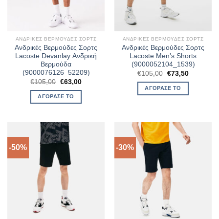
ΑΝΔΡΙΚΈΣ ΒΕΡΜΟΎΔΕΣ ΣΟΡΤΣ
ΑΝΔΡΙΚΈΣ ΒΕΡΜΟΎΔΕΣ ΣΟΡΤΣ
Ανδρικές Βερμούδες Σορτς
Ανδρικές Βερμούδες Σορτς
Lacoste Devanlay Ανδρική
Lacoste Men’s Shorts
Βερμούδα
(9000052104_1539)
(9000076126_52209)
Original
Η
€
105,00
€
73,50
price
τρέχουσα
Original
Η
€
105,00
€
63,00
was:
τιμή
price
τρέχουσα
ΑΓΌΡΑΣΈ ΤΟ
€105,00.
είναι:
was:
τιμή
ΑΓΌΡΑΣΈ ΤΟ
€73,50.
€105,00.
είναι:
€63,00.
-50%
-30%