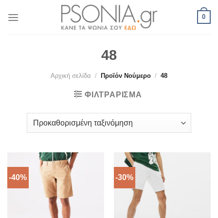
Skip
0
to
content
48
Αρχική σελίδα
/
Προϊόν Νούμερο
/
48
ΦΙΛΤΡΆΡΙΣΜΑ
-40%
-30%