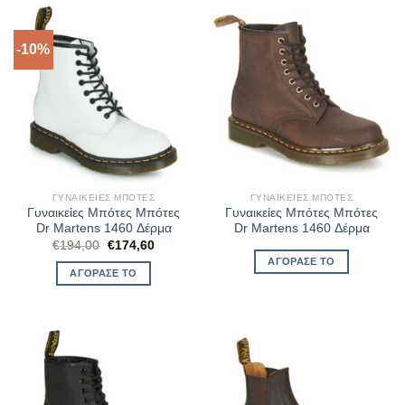
-10%
ΓΥΝΑΙΚΕΊΕΣ ΜΠΌΤΕΣ
ΓΥΝΑΙΚΕΊΕΣ ΜΠΌΤΕΣ
Γυναικείες Μπότες Μπότες
Γυναικείες Μπότες Μπότες
Dr Martens 1460 Δέρμα
Dr Martens 1460 Δέρμα
Original
Η
€
194,00
€
174,60
price
τρέχουσα
ΑΓΌΡΑΣΈ ΤΟ
was:
τιμή
ΑΓΌΡΑΣΈ ΤΟ
€194,00.
είναι:
€174,60.