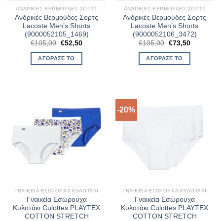
ΑΝΔΡΙΚΈΣ ΒΕΡΜΟΎΔΕΣ ΣΟΡΤΣ
ΑΝΔΡΙΚΈΣ ΒΕΡΜΟΎΔΕΣ ΣΟΡΤΣ
Ανδρικές Βερμούδες Σορτς
Ανδρικές Βερμούδες Σορτς
Lacoste Men’s Shorts
Lacoste Men’s Shorts
(9000052105_1469)
(9000052106_3472)
Original
Η
Original
Η
€
105,00
€
52,50
€
105,00
€
73,50
price
τρέχουσα
price
τρέχουσα
was:
τιμή
was:
τιμή
ΑΓΌΡΑΣΈ ΤΟ
ΑΓΌΡΑΣΈ ΤΟ
€105,00.
είναι:
€105,00.
είναι:
€52,50.
€73,50.
-20%
ΓΝΑΙΚΕΊΑ ΕΣΏΡΟΥΧΑ ΚΥΛΟΤΆΚΙ
ΓΝΑΙΚΕΊΑ ΕΣΏΡΟΥΧΑ ΚΥΛΟΤΆΚΙ
Γναικεία Εσώρουχα
Γναικεία Εσώρουχα
Κυλοτάκι Culottes PLAYTEX
Κυλοτάκι Culottes PLAYTEX
COTTON STRETCH
COTTON STRETCH