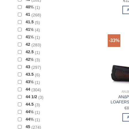
€
1
40⅔
1
41
268
41.5
5
41½
4
41⅓
1
-33%
42
283
42.5
1
42½
3
43
297
43.5
6
43½
1
44
304
ΑΝΔ
44 1/2
ΑΝΔΡ
3
LOAFERS 
44.5
3
€
8
44½
1
44⅔
1
45
274