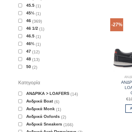
45.5
1
45⅓
1
46
369
-27%
46 1/2
1
46.5
1
46⅔
1
47
12
48
13
50
2
ΑΝΔ
ΑΝΔΡ
Κατηγορία
LOA
ΑΝΔΡΙΚΑ > LOAFERS
14
€
1
Ανδρικά Boat
6
Ανδρικά Monk
1
Ανδρικά Oxfords
2
Ανδρικά Sneakers
166
Ανδρικά Δετά Παπούτσια