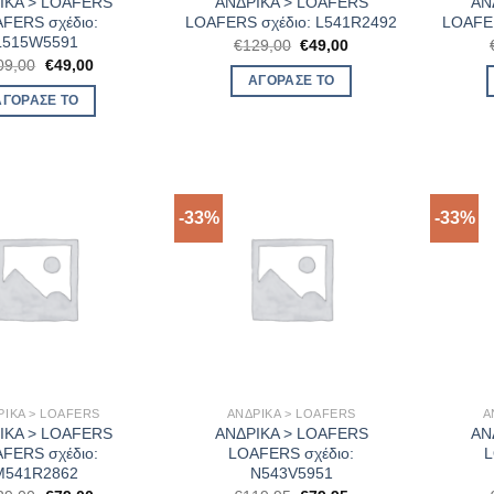
ΙΚΑ > LOAFERS
ΑΝΔΡΙΚΑ > LOAFERS
ΑΝ
FERS σχέδιο:
LOAFERS σχέδιο: L541R2492
LOAFER
L515W5591
Original
Η
€
129,00
€
49,00
price
τρέχουσα
Original
Η
09,00
€
49,00
was:
τιμή
price
τρέχουσα
ΑΓΌΡΑΣΈ ΤΟ
€129,00.
είναι:
was:
τιμή
ΑΓΌΡΑΣΈ ΤΟ
€49,00.
€109,00.
είναι:
€49,00.
-33%
-33%
ΡΙΚΑ > LOAFERS
ΑΝΔΡΙΚΑ > LOAFERS
Α
ΙΚΑ > LOAFERS
ΑΝΔΡΙΚΑ > LOAFERS
ΑΝ
FERS σχέδιο:
LOAFERS σχέδιο:
L
M541R2862
N543V5951