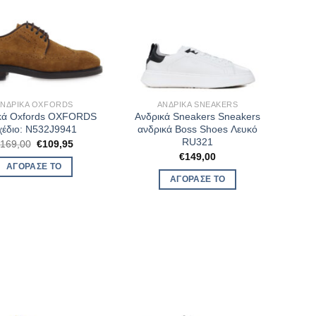
ΑΝΔΡΙΚΆ OXFORDS
ΑΝΔΡΙΚΆ SNEAKERS
κά Oxfords OXFORDS
Ανδρικά Sneakers Sneakers
χέδιο: N532J9941
ανδρικά Boss Shoes Λευκό
RU321
Original
Η
€
169,00
€
109,95
price
τρέχουσα
€
149,00
was:
τιμή
ΑΓΌΡΑΣΈ ΤΟ
€169,00.
είναι:
ΑΓΌΡΑΣΈ ΤΟ
€109,95.