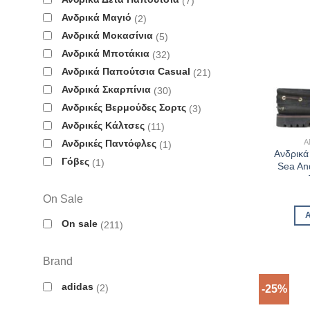
7
Ανδρικά Μαγιό
2
Ανδρικά Μοκασίνια
5
Ανδρικά Μποτάκια
32
Ανδρικά Παπούτσια Casual
21
Ανδρικά Σκαρπίνια
30
Ανδρικές Βερμούδες Σορτς
3
Ανδρικές Κάλτσες
11
Α
Ανδρικές Παντόφλες
1
Ανδρικά
Γόβες
1
Sea An
On Sale
On sale
211
Brand
adidas
2
-25%