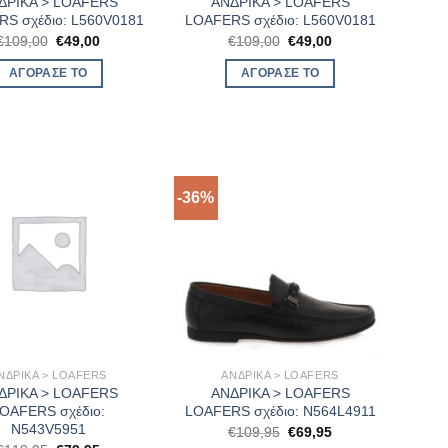
ΔΡΙΚΑ > LOAFERS
ΑΝΔΡΙΚΑ > LOAFERS
S σχέδιο: L560V0181
LOAFERS σχέδιο: L560V0181
Original
Η
Original
Η
€
109,00
€
49,00
€
109,00
€
49,00
price
τρέχουσα
price
τρέχουσα
was:
τιμή
was:
τιμή
ΑΓΌΡΑΣΈ ΤΟ
ΑΓΌΡΑΣΈ ΤΟ
€109,00.
είναι:
€109,00.
είναι:
€49,00.
€49,00.
-36%
ΝΔΡΙΚΑ > LOAFERS
ΑΝΔΡΙΚΑ > LOAFERS
ΔΡΙΚΑ > LOAFERS
ΑΝΔΡΙΚΑ > LOAFERS
OAFERS σχέδιο:
LOAFERS σχέδιο: N564L4911
N543V5951
Original
Η
€
109,95
€
69,95
price
τρέχουσα