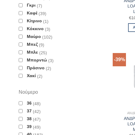
ΑΝΔΡ
Γκρι
7
LOA
Καφέ
39
€
1
Κίτρινο
1
Κόκκινο
3
Μαύρο
102
Μπεζ
9
Μπλε
25
-39%
Μπορντώ
3
Πράσινο
2
Χακί
2
Νούμερο
36
48
37
42
ΑΝΔ
ΑΝΔΡ
38
47
LOA
39
49
40
182