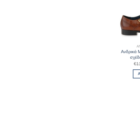
Α
Ανδρικά
σχέδ
€
1