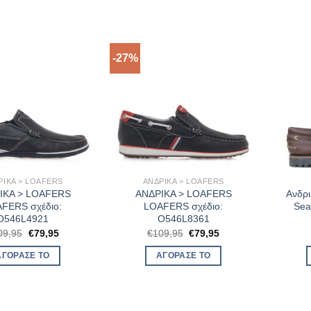
-27%
ΡΙΚΑ > LOAFERS
ΑΝΔΡΙΚΑ > LOAFERS
ΙΚΑ > LOAFERS
ΑΝΔΡΙΚΑ > LOAFERS
Ανδρι
FERS σχέδιο:
LOAFERS σχέδιο:
Sea
O546L4921
O546L8361
Original
Η
Original
Η
09,95
€
79,95
€
109,95
€
79,95
price
τρέχουσα
price
τρέχουσα
was:
τιμή
was:
τιμή
ΑΓΌΡΑΣΈ ΤΟ
ΑΓΌΡΑΣΈ ΤΟ
€109,95.
είναι:
€109,95.
είναι:
€79,95.
€79,95.