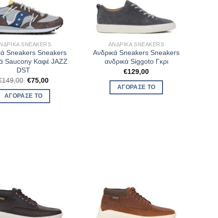
ΝΔΡΙΚΆ SNEAKERS
ΑΝΔΡΙΚΆ SNEAKERS
κά Sneakers Sneakers
Ανδρικά Sneakers Sneakers
κά Saucony Καφέ JAZZ
ανδρικά Siggoto Γκρι
DST
€
129,00
Original
Η
€
149,00
€
75,00
price
τρέχουσα
ΑΓΌΡΑΣΈ ΤΟ
was:
τιμή
ΑΓΌΡΑΣΈ ΤΟ
€149,00.
είναι:
€75,00.