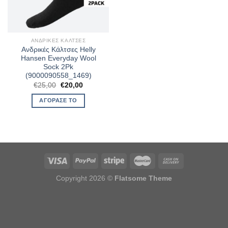
ΑΝΔΡΙΚΈΣ ΚΆΛΤΣΕΣ
Ανδρικές Κάλτσες Helly
Hansen Everyday Wool
Sock 2Pk
(9000090558_1469)
Original
Η
€
25,00
€
20,00
price
τρέχουσα
was:
τιμή
ΑΓΌΡΑΣΈ ΤΟ
€25,00.
είναι:
€20,00.
Copyright 2026 ©
Flatsome Theme