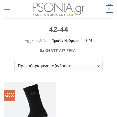
Skip
0
to
content
42-44
Αρχική σελίδα
/
Προϊόν Νούμερο
/
42-44
ΦΙΛΤΡΆΡΙΣΜΑ
-20%