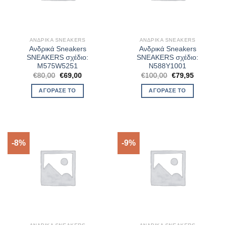
ΑΝΔΡΙΚΆ SNEAKERS
ΑΝΔΡΙΚΆ SNEAKERS
Ανδρικά Sneakers
Ανδρικά Sneakers
SNEAKERS σχέδιο:
SNEAKERS σχέδιο:
M575W5251
N588Y1001
Original
Η
Original
Η
€
80,00
€
69,00
€
100,00
€
79,95
price
τρέχουσα
price
τρέχουσα
was:
τιμή
was:
τιμή
ΑΓΌΡΑΣΈ ΤΟ
ΑΓΌΡΑΣΈ ΤΟ
€80,00.
είναι:
€100,00.
είναι:
€69,00.
€79,95.
-8%
-9%