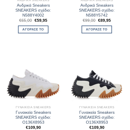
ΑΝΔΡΙΚΆ SNEAKERS
ΑΝΔΡΙΚΆ SNEAKERS
Ανδρικά Sneakers
Ανδρικά Sneakers
SNEAKERS σχέδιο:
SNEAKERS σχέδιο:
N588Y4002
N588Y5742
Original
Η
Original
Η
€
65,00
€
59,95
€
99,00
€
89,95
price
τρέχουσα
price
τρέχουσα
was:
τιμή
was:
τιμή
ΑΓΌΡΑΣΈ ΤΟ
ΑΓΌΡΑΣΈ ΤΟ
€65,00.
είναι:
€99,00.
είναι:
€59,95.
€89,95.
ΓΥΝΑΙΚΕΊΑ SNEAKERS
ΓΥΝΑΙΚΕΊΑ SNEAKERS
Γυναικεία Sneakers
Γυναικεία Sneakers
SNEAKERS σχέδιο:
SNEAKERS σχέδιο:
O136X8953
O136X8953
€
109,90
€
109,90